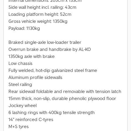
Internal dimensions: 205cm x 133cm
Side wall height incl. railing: 43cm
Loading platform height: 52cm
Gross vehicle weight: 1350kg
Payload: 1130kg
Braked single-axle low-loader trailer
Overrun brake and handbrake by AL-KO
1350kg axle with brake
Low chassis
Fully welded, hot-dip galvanized steel frame
Aluminum profile sidewalls
Steel railing
Rear sidewall foldable and removable with tension latch
15mm thick, non-slip, durable phenolic plywood floor
Jockey wheel
6 lashing rings with 400kg tensile strength
14" reinforced C-tyres
M+S tyres