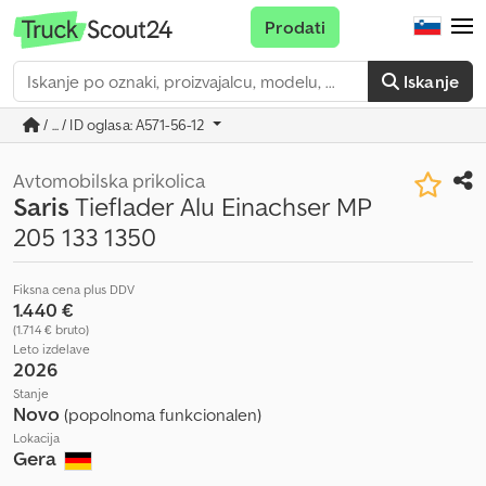
Prodati
Iskanje
/ ... / ID oglasa: A571-56-12
Avtomobilska prikolica
Saris
Tieflader Alu Einachser MP
205 133 1350
Fiksna cena plus DDV
1.440 €
(1.714 € bruto)
Leto izdelave
2026
Stanje
Novo
(popolnoma funkcionalen)
Lokacija
Gera