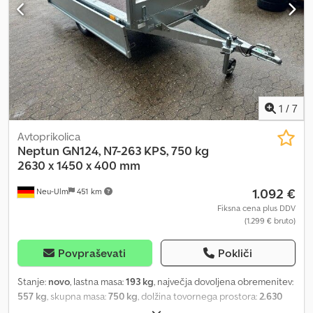
1
/
7
Avtoprikolica
Neptun
GN124, N7-263 KPS, 750 kg
2630 x 1450 x 400 mm
1.092 €
Neu-Ulm
451 km
Fiksna cena plus DDV
(1.299 € bruto)
Povpraševati
Pokliči
Stanje:
novo
, lastna masa:
193 kg
, največja dovoljena obremenitev:
557 kg
, skupna masa:
750 kg
, dolžina tovornega prostora:
2.630
mm
, širina tovornega prostora:
1.450 mm
, višina nakladalnega