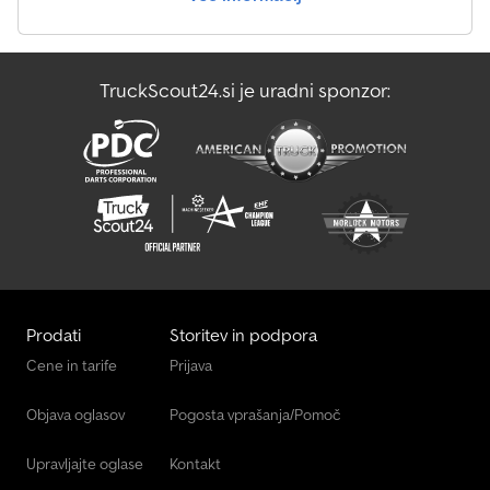
function - Maintenance-free compact wheel bearings - Impact-
resistant plastic mudguards - Wheel chocks with holder Lashing
and securing options - 4 lashing rings, integrated into the frame
on the loading area Documents and freight costs - Freight costs
TruckScout24.si je uradni sponzor:
to us already included - Includes vehicle registration certificate
(Part II) - Includes COC document (EC Certificate of Conformity) -
No further unwanted costs - Downrating available at extra cost
(TÜV fee only) Further offers and information can be found on our
homepage. As we may not link directly, please simply enter
"Dapper Anhänger" in your search engine. Photos may show
optional equipment. Errors, changes and prior sale excepted.
Prodati
Storitev in podpora
Cene in tarife
Prijava
Objava oglasov
Pogosta vprašanja/Pomoč
Upravljajte oglase
Kontakt