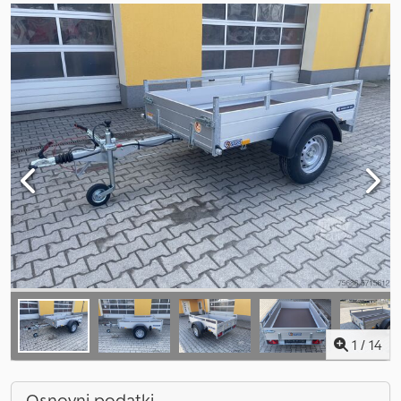
1
/
14
Osnovni podatki