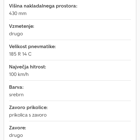
Višina nakladalnega prostora:
430 mm
Vzmetenje:
drugo
Velikost pnevmatike:
185 R 14 C
Največja hitrost:
100 km/h
Barva:
srebrn
Zavoro prikolice:
prikolica s zavoro
Zavore:
drugo