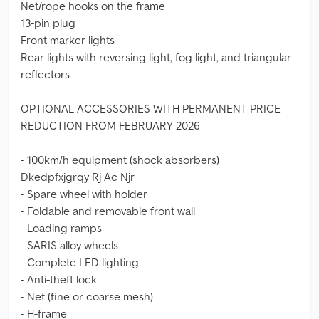
Net/rope hooks on the frame
13-pin plug
Front marker lights
Rear lights with reversing light, fog light, and triangular
reflectors
OPTIONAL ACCESSORIES WITH PERMANENT PRICE
REDUCTION FROM FEBRUARY 2026
- 100km/h equipment (shock absorbers)
Dkedpfxjgrqy Rj Ac Njr
- Spare wheel with holder
- Foldable and removable front wall
- Loading ramps
- SARIS alloy wheels
- Complete LED lighting
- Anti-theft lock
- Net (fine or coarse mesh)
- H-frame