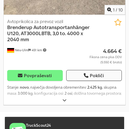
1
/
10
Avtoprikolica za prevoz vozil
Brenderup
Autotransportanhänger
U120, AT3000LBTB, 3,0 to. 4000 x
2040 mm
4.664 €
Neu-Ulm
451 km
Fiksna cena plus DDV
(5.550 € bruto)
Povpraševati
Pokliči
Stanje:
novo
, največja dovoljena obremenitev:
2.425 kg
, skupna
masa:
3.000 kg
, konfiguracija osi:
2 osi
, dolžina tovornega prostora:
4.000 mm
, širina tovornega prostora:
2.040 mm
, višina
nakladalnega prostora:
100 mm
, prostornina tovornega prostora:
0,8 m³
, barva:
drugo
, delovna širina:
2.530 mm
, Oprema:
kabelska
vitla
, Manufacturer: Brenderup Model: Brenderup Car Transport
Trailer U120, AT3000LBTB Gross Vehicle Weight: 3,000 kg, braked
TruckScout24