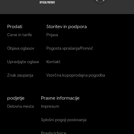
drawbar for safety, robust and stable chassis construction, 13-pin
plug, protected combination rear lights with reverse light.
Prodati
Storitev in podpora
Cene in tarife
Prijava
Objava oglasov
Pogosta vprašanja/Pomoč
Upravljajte oglase
Kontakt
Znak zaupanja
Vzorčna kupoprodajna pogodba
podjetje
Pravne informacije
Delovna mesta
Impresum
Splošni pogoji poslovanja
Pravila tržnice