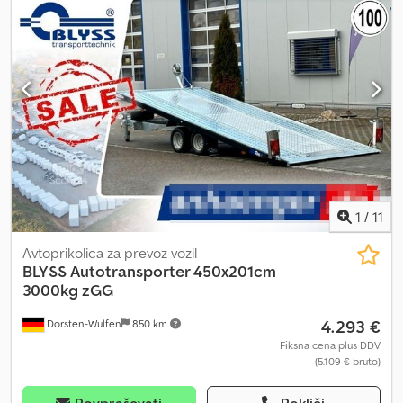
1
/
11
Avtoprikolica za prevoz vozil
BLYSS
Autotransporter 450x201cm
3000kg zGG
4.293 €
Dorsten-Wulfen
850 km
Fiksna cena plus DDV
(5.109 € bruto)
Povpraševati
Pokliči