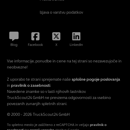
Izjava o varstvu podatkov
Blog
Facebook
X
LinkedIn
Vse informacije, ponudbe in cene na tej strani so nezavezujoče in
neobvezne!
Z uporabo te strani sprejemate naše
splošne pogoje poslovanja
in
pravilnik o zasebnosti
.
Navedene znamke so v lasti njihovih lastnikov.
TruckScout24 GmbH ne prevzema odgovornosti za vsebino
povezanih zunanjih spletnih strani.
© 2000 - 2026 TruckScout24 GmbH
To spletno mesto je zaščiteno z reCAPTCHA in veljajo
pravilnik o
zasebnosti
ter
pogoji uporabe
storitve Google.