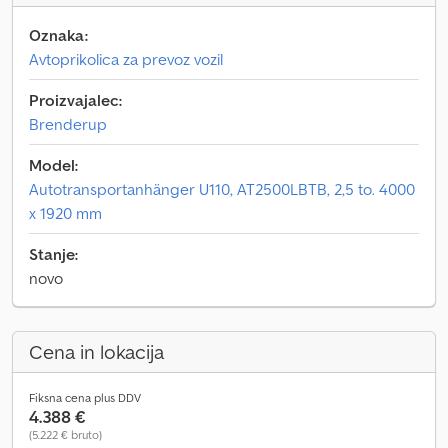
Oznaka:
Avtoprikolica za prevoz vozil
Proizvajalec:
Brenderup
Model:
Autotransportanhänger U110, AT2500LBTB, 2,5 to. 4000
x 1920 mm
Stanje:
novo
Cena in lokacija
Fiksna cena plus DDV
4.388 €
(5.222 € bruto)