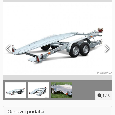
1
/
3
Osnovni podatki