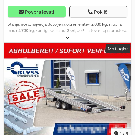
Povpraševati
Pokliči
Stanje:
novo
, največja dovoljena obremenitev:
2.030 kg
, skupna
masa:
2.700 kg
, konfiguracija osi:
2 osi
, dolžina tovornega prostora:
4.500 mm
, širina tovornega prostora:
2.010 mm
, Saturn 2745
Vehicle Transporter Technical Specifications: * Trailer type:
Mali oglas
Saturn 2745 * Gross vehicle weight: 2,700 kg * Payload: 1,990 kg *
Internal dimensions (L x W): 450 cm x 201 cm * External
dimensions (L x W x H): 657 cm x 210 cm x 63 cm * Floor: aluminum
perforated stand rails * Loading height: approx. 63 cm * Lashing
points: perforated sheet * Frame: welded, hot-dip galvanized steel
frame * Electrics: 13-pin, 12 V * Tires: 195/55R10C * Axle
manufacturer: AL-KO or KNOTT * Number of axles: 2 * Braked axles
Csdex Txugjpfx Aktjrf * Support wheel standard * Suspension:
shock absorber suspension Vehicle registration document / COC
(Certificate of Conformity) surcharge: €39.00 All prices incl. VAT.
Delivery: Delivery by freight forwarding possible, nationwide flat
rate €1.50 per kilometer (Seesen to destination), minimum charge
€270.00 plus VAT. You are also welcome to visit us at Additionally,
you can receive your desired trailer and accessories upon
1
/
9