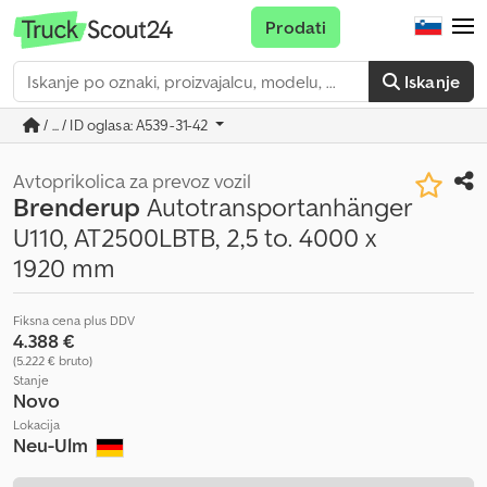
Prodati
Iskanje
/ ... / ID oglasa: A539-31-42
Avtoprikolica za prevoz vozil
Brenderup
Autotransportanhänger
U110, AT2500LBTB, 2,5 to. 4000 x
1920 mm
Fiksna cena plus DDV
4.388 €
(5.222 € bruto)
Stanje
Novo
Lokacija
Neu-Ulm