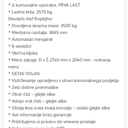
* iz komunalne uporabe, PRVA LAST
* Lastna teža: 2570 kg
Dksdpfx Alsf Rnpbjhsr
* Dovoljena skupna masa: 3500 kg
* Medosna razdalja: 3665 mm
* Avtomatski menjalnik
* 6-sedežni
* Vlečna kljuka
* Mere zaboja: D x Š 2740 mm x 2040 mm - notranja
mera
* DESNI VOLAN
* Vzdrževanje opravljeno s strani komunalnega podjetja
* Zelo dobre pnevmatike
* Okvir čist – glejte slike
* Vstopi vrat čisti – glejte slike
* Oboja leva vrata imata korozijo – ostalo glejte slike.
* Vse informacije brez garancije
* Pridržujemo si pravico do vmesne prodaje