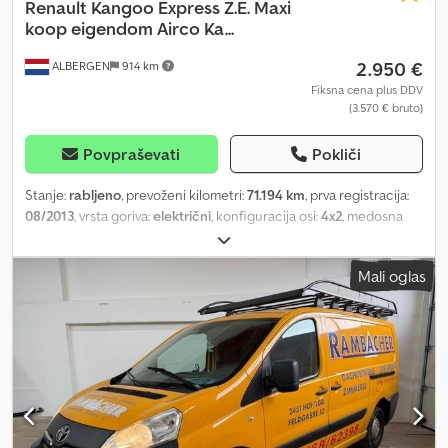
Renault
Kangoo Express Z.E. Maxi
koop eigendom Airco Ka...
2.950 €
ALBERGEN
914 km
Fiksna cena plus DDV
(3.570 € bruto)
Povpraševati
Pokliči
Stanje:
rabljeno
, prevoženi kilometri:
71.194 km
, prva registracija:
08/2013
, vrsta goriva:
električni
, konfiguracija osi:
4x2
, medosna
razdalja:
3.080 mm
, gorivo:
elektrika
, barva:
bela
, vrsta prenosa:
samodejen
, število prestav:
2
, število sedežev:
2
, skupna dolžina:
Mali oglas
4.690 mm
, skupna širina:
1.830 mm
, skupna višina:
1.840 mm
, Leto
izdelave:
2013
, Oprema:
ABS, centralno zaklepanje, drsna vrata,
električno nastavljivo ogledalo, električno upravljanje oken,
klimatska naprava, parkirni grelec, računalnik na krovu,
servovolan
, = Dodatne možnosti in dodatna oprema = - 12-voltna
vtičnica - Tretja zavorna luč - Električni pomik stekel spredaj -
Varnostni blazina za voznika - Daljinsko upravljanje centralnega
zaklepanja - Tonirana stekla - Zadnja vrata - Nastavljiv sedež
voznika po višini - Nastavljiv volan po višini - Naslon za roko spredaj