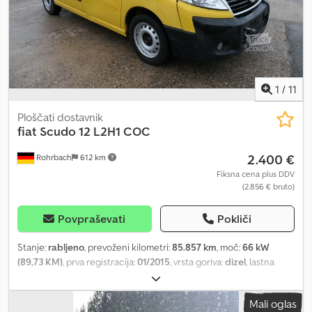
ALL INFORMATION PROVIDED WITHOUT GUARANTEE * Subject to
prior sale * WE RESERVE THE RIGHT TO PRIOR SALE
1
/
11
Ploščati dostavnik
fiat
Scudo 12 L2H1 COC
2.400 €
Rohrbach
612 km
Fiksna cena plus DDV
(2.856 € bruto)
Povpraševati
Pokliči
Stanje:
rabljeno
, prevoženi kilometri:
85.857 km
, moč:
66 kW
(89,73 KM)
, prva registracija:
01/2015
, vrsta goriva:
dizel
, lastna
masa:
1.831 kg
, največja dovoljena obremenitev:
1.049 kg
, skupna
masa:
2.880 kg
, medosna razdalja:
3.122 mm
, gorivo:
dizel
, poraba
Mali oglas
goriva (mestna vožnja):
8 l/100 km
, poraba goriva (izven mesta):
6,3