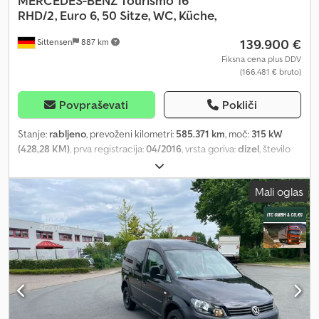
MERCEDES-BENZ
Tourismo 16
RHD/2, Euro 6, 50 Sitze, WC, Küche,
139.900 €
Sittensen
887 km
Fiksna cena plus DDV
(166.481 € bruto)
Povpraševati
Pokliči
Stanje:
rabljeno
, prevoženi kilometri:
585.371 km
, moč:
315 kW
(428,28 KM)
, prva registracija:
04/2016
, vrsta goriva:
dizel
, število
sedežev:
50
, vrsta prenosa:
polavtomatski
, naslednji pregled
(TÜV):
05/2026
, emisijski razred:
Euro 6
, barva:
modra
, zavore:
Mali oglas
retarder
, Oprema:
ABS, klimatska naprava, kopalnica,
navigacijski sistem, parkirni grelec, vgradna kuhinja
, green
environmental badge, Euro VI engine, semi-automatic
transmission, ABS, ASR, lifting and lowering system, central
locking, retarder, cruise control, digital tachograph, air
conditioning, Webasto auxiliary heater, loudspeakers,
microphone, 2x refrigerators, stereo system with radio, CD player,
DVD player, 2x monitors, navigation system, heated windscreen,
center toilet, on-board kitchen, number of passenger seats: 48 + 1