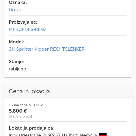
Oznaka:
Drugi
Proizvajalec:
MERCEDES-BENZ
Model:
311 Sprinter Kipper RECHTSLENKER
Stanje:
rabljeno
Cena in lokacija
Fiksna cena plus DDV
5.800 €
(6.902 € bruto)
Lokacija prodajalca:
Industriestraße 31, 97437 Haßfurt, Nemčija