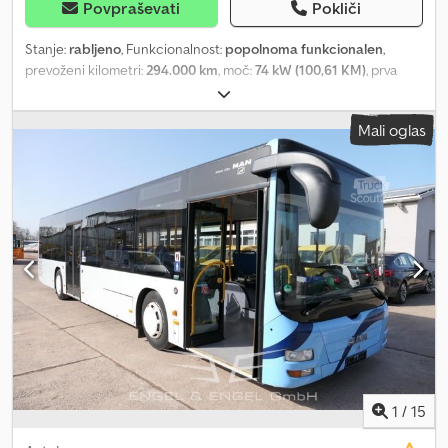
prodaju. Dksdpfx Alezcrmashjr
Povpraševati
Pokliči
Stanje:
rabljeno
, Funkcionalnost:
popolnoma funkcionalen
,
prevoženi kilometri:
294.000 km
, moč:
74 kW (100,61 KM)
, prva
registracija:
12/2012
, vrsta goriva:
dizel
, konfiguracija osi:
4x2
,
gorivo:
dizel
, barva:
rdeča
, vrsta prenosa:
mehanski
, emisijski
Mali oglas
razred:
Euro 5
, vzmetenje:
jeklo
, število sedežev:
9
, Leto izdelave:
2012
, Oprema:
ABS, airbag, centralno zaklepanje, drsna vrata,
greljenje sedeža, klimatska naprava, registracija vozila,
tempomat
, Ford Transit, šolski avtobus, 9 sedežev, povečana
višina, daljša različica, klimatska naprava, ABS, drsna vrata na desni
strani, zadnja vrata tipa portal, vozilo je v vozni kondiciji, na voljo
takoj. Dkodjyrybdjpfx Alhjr
1
/
15