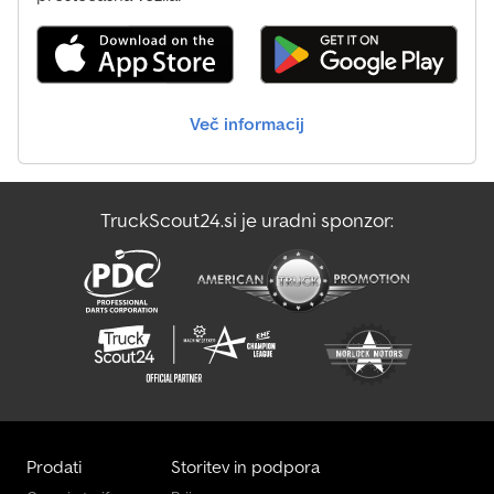
emissions sticker, Euro 4 category. The vehicle offers seating for
35 and standing capacity for 55 passengers, making it particularly
appealing for public transportation operations. The body, finished
in an attractive white-blue metallic paint, measures 11,980 mm in
length, 2,500 mm in width, and 2,880 mm in height. With a
Več informacij
permissible gross weight of 18,000 kg, this bus is robust and well-
prepared for daily use. Dksdpfx Asglrh Iolher Sale exclusively to
business customers (agriculture, freelancers, small and large
enterprises) or for export. Subject to prior sale and errors.
TruckScout24.si je uradni sponzor:
Prodati
Storitev in podpora