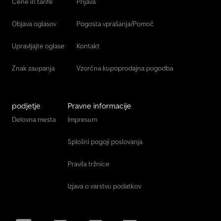
Cene in tarife
Prijava
Objava oglasov
Pogosta vprašanja/Pomoč
Upravljajte oglase
Kontakt
Znak zaupanja
Vzorčna kupoprodajna pogodba
podjetje
Pravne informacije
Delovna mesta
Impresum
Splošni pogoji poslovanja
Pravila tržnice
Izjava o varstvu podatkov