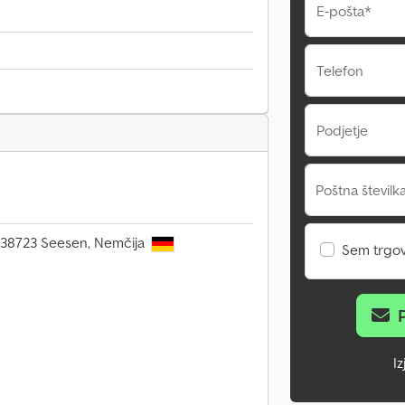
E-pošta*
Telefon
Podjetje
Poštna številka
9, 38723 Seesen, Nemčija
Sem trgo
I