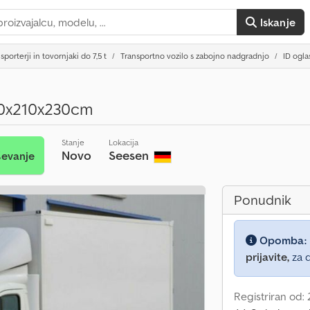
Iskanje
sporterji in tovornjaki do 7,5 t
Transportno vozilo s zabojno nadgradnjo
ID ogla
10x210x230cm
Stanje
Lokacija
Novo
Seesen
ševanje
Ponudnik
Opomba:
prijavite,
za d
Registriran od: