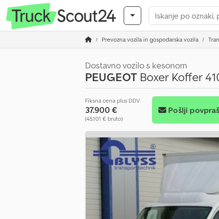
Prevozna vozila in gospodarska vozila
Tran
Dostavno vozilo s kesonom
PEUGEOT
Boxer Koffer 4
Fiksna cena plus DDV
37.900 €
Pošlji povpra
(45.101 € bruto)