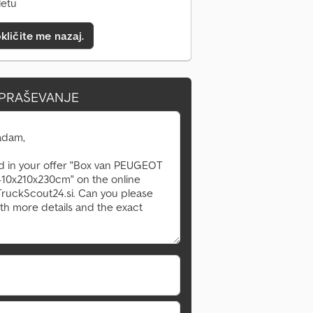
letu
kličite me nazaj.
VPRAŠEVANJE