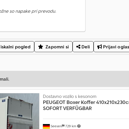
ožne so napake pri prevodu.
iskalni pogled
Zapomni si
Deli
Prijavi ogla
mali.
Dostavno vozilo s kesonom
PEUGEOT
Boxer Koffer 410x210x230
SOFORT VERFÜGBAR
Seesen
729 km