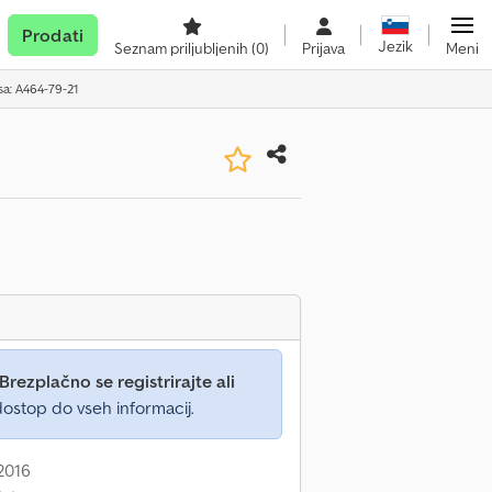
Prodati
Jezik
Seznam priljubljenih
(0)
Prijava
Meni
sa: A464-79-21
Brezplačno se registrirajte ali
ostop do vseh informacij.
 2016