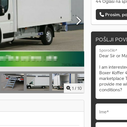
44 Oglasi na sp
Prosim, po
POŠLJI PO
Sporočilo*
1
/
10
Ime*