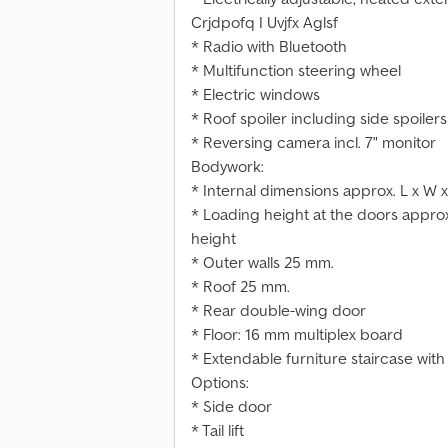
Crjdpofq I Uvjfx Aglsf
* Radio with Bluetooth
* Multifunction steering wheel
* Electric windows
* Roof spoiler including side spoilers
* Reversing camera incl. 7" monitor
Bodywork:
* Internal dimensions approx. L x W x
* Loading height at the doors appro
height
* Outer walls 25 mm.
* Roof 25 mm.
* Rear double-wing door
* Floor: 16 mm multiplex board
* Extendable furniture staircase with
Options:
* Side door
* Tail lift