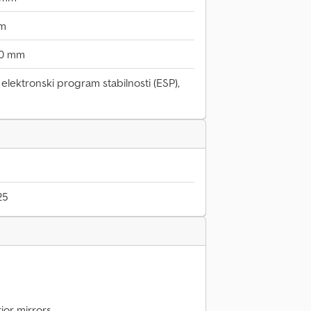
mm
00 mm
elektronski program stabilnosti (ESP),
25
rior mirrors