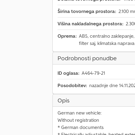
Širina tovornega prostora:
2.100 
Višina nakladalnega prostora:
2.3
Oprema:
ABS, centralno zaklepanje, 
filter saj, klimatska naprava
Podrobnosti ponudbe
ID oglasa:
A464-79-21
Posodobitev:
nazadnje dne 14.11.20
Opis
German new vehicle:
Without registration
* German documents
* Electrically adjustable, heated exte