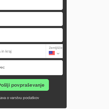
Zemljišče
 in kraj
vec
Pošlji povpraševanje
zjava o varstvu podatkov