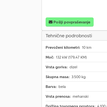
Pošlji povpraševanje
Tehnične podrobnosti
Prevoženi kilometri:
10 km
Moč:
132 kW (179,47 KM)
Vrsta goriva:
dizel
Skupna masa:
3.500 kg
Barva:
bela
Vrsta prenosa:
mehanski
Dolžina tovornega prostora:
4.100