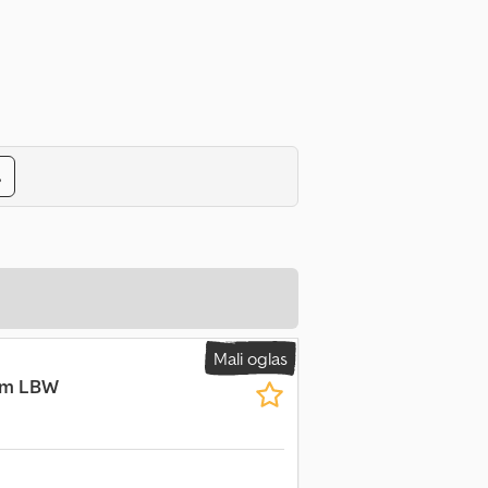
s
Mali oglas
cm LBW