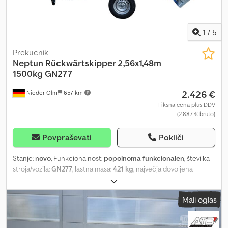
1
/
5
Prekucnik
Neptun
Rückwärtskipper 2,56x1,48m
1500kg GN277
2.426 €
Nieder-Olm
657 km
Fiksna cena plus DDV
(2.887 € bruto)
Povpraševati
Pokliči
Stanje:
novo
, Funkcionalnost:
popolnoma funkcionalen
, številka
stroja/vozila:
GN277
, lastna masa:
421 kg
, največja dovoljena
obremenitev:
1.079 kg
, skupna masa:
1.500 kg
, konfiguracija osi:
1
os
, dolžina tovornega prostora:
2.560 mm
, širina tovornega
Mali oglas
prostora:
1.479 mm
, višina nakladalnega prostora:
300 mm
,
Hydraulics (Tipping and Lowering System) - Rear tipper
Dcedpfoqwdlzex Akcok - Hand pump with steel tank mounted on