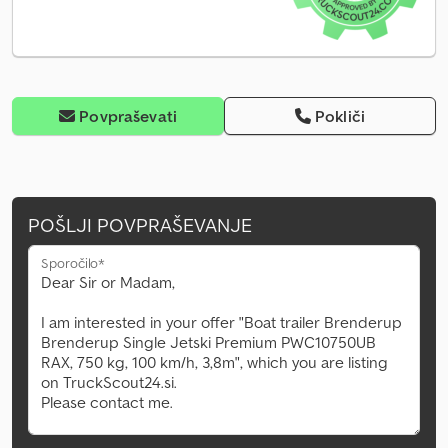
Povpraševati
Pokliči
POŠLJI POVPRAŠEVANJE
Sporočilo*