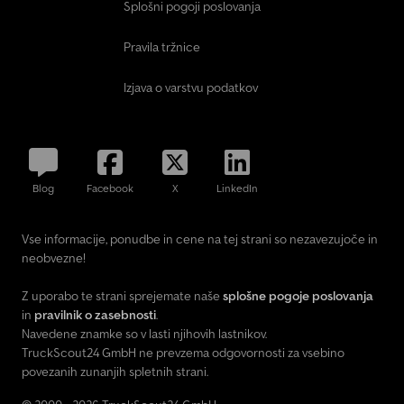
included - Including vehicle registration certificate (Part 2) -
Splošni pogoji poslovanja
Including COC document (EC Certificate of Conformity) - No
further hidden costs - Load rating reduction available for a
Pravila tržnice
surcharge (TÜV fee only) You can find more offers and
information on our homepage. As direct linking is not permitted,
Izjava o varstvu podatkov
simply enter "Dapper Anhänger" in your search engine. Photos
may contain optional equipment. Subject to errors, changes, and
prior sale.
Blog
Facebook
X
LinkedIn
Vse informacije, ponudbe in cene na tej strani so nezavezujoče in
neobvezne!
Z uporabo te strani sprejemate naše
splošne pogoje poslovanja
in
pravilnik o zasebnosti
.
Navedene znamke so v lasti njihovih lastnikov.
TruckScout24 GmbH ne prevzema odgovornosti za vsebino
povezanih zunanjih spletnih strani.