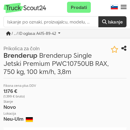
Prodati
Iskanje
/ ... / ID oglasa: A415-89-42
Prikolica za čoln
Brenderup
Brenderup Single
Jetski Premium PWC10750UB RAX,
750 kg, 100 km/h, 3,8m
Fiksna cena plus DDV
1.176 €
(1.399 € bruto)
Stanje
Novo
Lokacija
Neu-Ulm