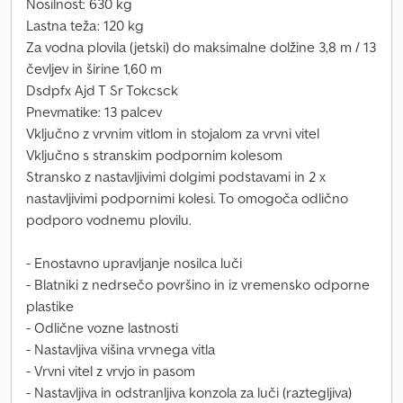
Nosilnost: 630 kg
Lastna teža: 120 kg
Za vodna plovila (jetski) do maksimalne dolžine 3,8 m / 13
čevljev in širine 1,60 m
Dsdpfx Ajd T Sr Tokcsck
Pnevmatike: 13 palcev
Vključno z vrvnim vitlom in stojalom za vrvni vitel
Vključno s stranskim podpornim kolesom
Stransko z nastavljivimi dolgimi podstavami in 2 x
nastavljivimi podpornimi kolesi. To omogoča odlično
podporo vodnemu plovilu.
- Enostavno upravljanje nosilca luči
- Blatniki z nedrsečo površino in iz vremensko odporne
plastike
- Odlične vozne lastnosti
- Nastavljiva višina vrvnega vitla
- Vrvni vitel z vrvjo in pasom
- Nastavljiva in odstranljiva konzola za luči (raztegljiva)