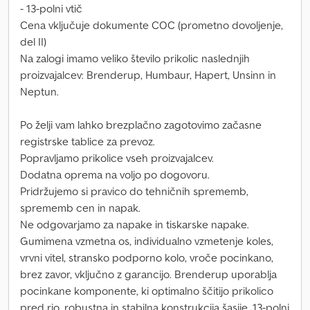
- 13-polni vtič
Cena vključuje dokumente COC (prometno dovoljenje,
del II)
Na zalogi imamo veliko število prikolic naslednjih
proizvajalcev: Brenderup, Humbaur, Hapert, Unsinn in
Neptun.
Po želji vam lahko brezplačno zagotovimo začasne
registrske tablice za prevoz.
Popravljamo prikolice vseh proizvajalcev.
Dodatna oprema na voljo po dogovoru.
Pridržujemo si pravico do tehničnih sprememb,
sprememb cen in napak.
Ne odgovarjamo za napake in tiskarske napake.
Gumimena vzmetna os, individualno vzmetenje koles,
vrvni vitel, stransko podporno kolo, vroče pocinkano,
brez zavor, vključno z garancijo. Brenderup uporablja
pocinkane komponente, ki optimalno ščitijo prikolico
pred rjo, robustna in stabilna konstrukcija šasije, 13-polni