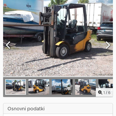
1
/
6
Osnovni podatki