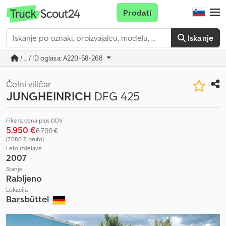
Prodati
Iskanje
/ ... / ID oglasa: A220-58-268
Čelni viličar
JUNGHEINRICH
DFG 425
Fiksna cena plus DDV
5.950 €
6.700 €
(7.080 € bruto)
Leto izdelave
2007
Stanje
Rabljeno
Lokacija
Barsbüttel