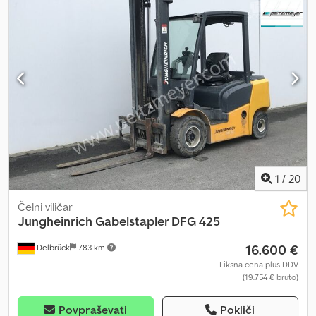
1
/
20
Čelni viličar
Jungheinrich
Gabelstapler DFG 425
16.600 €
Delbrück
783 km
Fiksna cena plus DDV
(19.754 € bruto)
Povpraševati
Pokliči