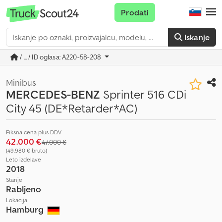
Prodati
Iskanje
/ ... / ID oglasa: A220-58-208
Minibus
MERCEDES-BENZ
Sprinter 516 CDi
City 45 (DE*Retarder*AC)
Fiksna cena plus DDV
42.000 €
47.000 €
(49.980 € bruto)
Leto izdelave
2018
Stanje
Rabljeno
Lokacija
Hamburg