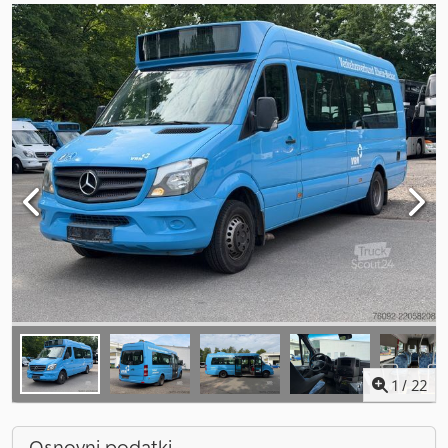
1
/
22
Osnovni podatki