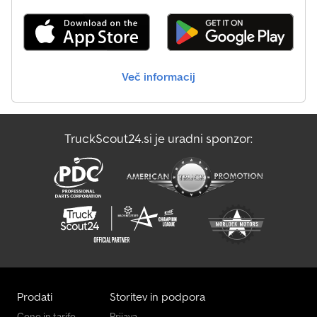
dokumentov, carinske oznake, če je potrebno. - Ogled in testna
vožnja sta možna kadarkoli, tudi ob koncu tedna, po predhodnem
dogovoru po telefonu! Odkup in prevoz vozila na zahtevo.
Obiščite našo Facebook stran.
Več informacij
TruckScout24.si je uradni sponzor:
Prodati
Storitev in podpora
Cene in tarife
Prijava