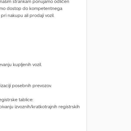
 našim strankam ponujamo odličen
očamo dostop do kompetentnega
pri nakupu ali prodaji vozil.
anju kupljenih vozil.
zaciji posebnih prevozov.
gistrskе tablicе:
anju izvoznih/kratkotrajnih registrskih