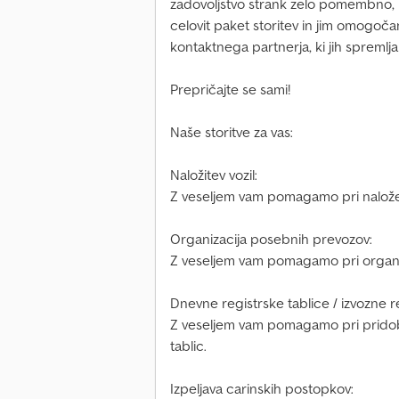
zadovoljstvo strank zelo pomembno,
celovit paket storitev in jim omog
kontaktnega partnerja, ki jih spremlja 
Prepričajte se sami!
Naše storitve za vas:
Naložitev vozil:
Z veseljem vam pomagamo pri naložev
Organizacija posebnih prevozov:
Z veseljem vam pomagamo pri organi
Dnevne registrskе tablicе / izvozne re
Z veseljem vam pomagamo pri pridobiv
tablic.
Izpeljava carinskih postopkov: