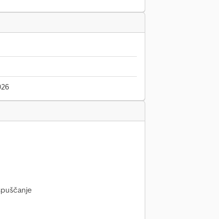
026
spuščanje