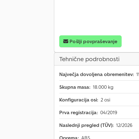
Pošlji povpraševanje
Tehnične podrobnosti
Največja dovoljena obremenitev:
1
Skupna masa:
18.000 kg
Konfiguracija osi:
2 osi
Prva registracija:
04/2019
Naslednji pregled (TÜV):
12/2026
Oprema:
ABS