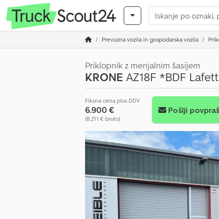
Prevozna vozila in gospodarska vozila
Prik
Priklopnik z menjalnim šasijem
KRONE
AZ18F *BDF Lafet
Fiksna cena plus DDV
6.900 €
Pošlji povpra
(8.211 € bruto)