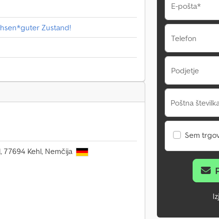
E-pošta*
hsen*guter Zustand!
Telefon
Podjetje
Poštna številka
Sem trgo
61, 77694 Kehl, Nemčija
I