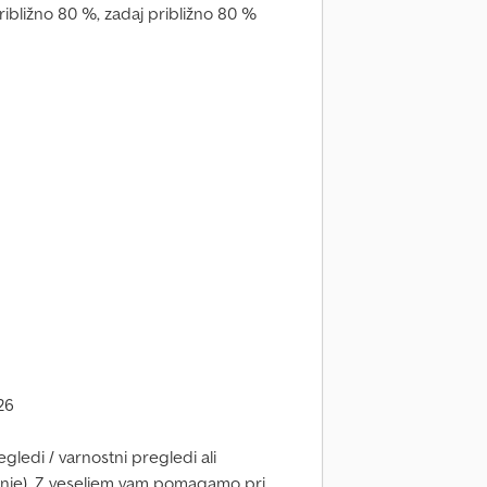
ribližno 80 %, zadaj približno 80 %
26
gledi / varnostni pregledi ali
anje). Z veseljem vam pomagamo pri