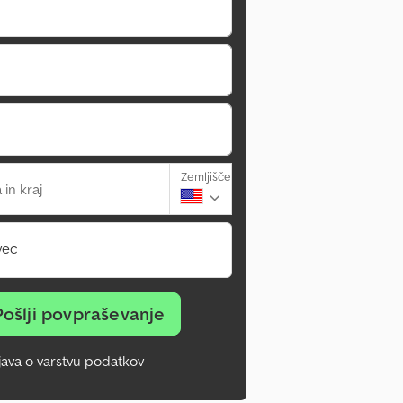
Zemljišče
 in kraj
vec
Pošlji povpraševanje
zjava o varstvu podatkov