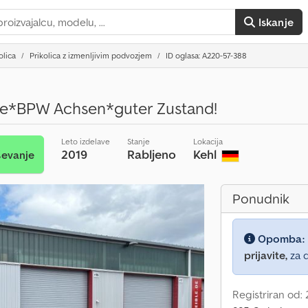
Iskanje
olica
Prikolica z izmenljivim podvozjem
ID oglasa: A220-57-388
te*BPW Achsen*guter Zustand!
Leto izdelave
Stanje
Lokacija
2019
Rabljeno
Kehl
ševanje
Ponudnik
Opomba:
prijavite,
za d
Registriran od: