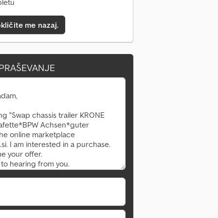
pletu
kličite me nazaj.
VPRAŠEVANJE