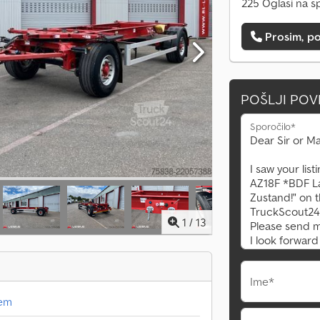
225 Oglasi na s
Prosim, po
POŠLJI PO
Sporočilo*
1
/
13
Ime*
jem