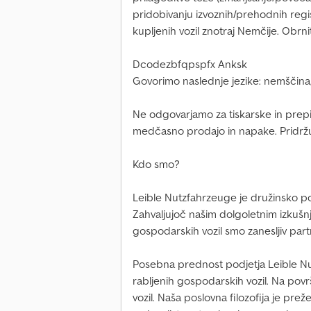
pridobivanju izvoznih/prehodnih regis
kupljenih vozil znotraj Nemčije. Obrni
Dcodezbfqpspfx Anksk
Govorimo naslednje jezike: nemščina,
Ne odgovarjamo za tiskarske in pre
medčasno prodajo in napake. Pridrž
Kdo smo?
Leible Nutzfahrzeuge je družinsko p
Zahvaljujoč našim dolgoletnim izkuš
gospodarskih vozil smo zanesljiv par
Posebna prednost podjetja Leible Nu
rabljenih gospodarskih vozil. Na površ
vozil. Naša poslovna filozofija je prež