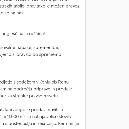
trskih tablic, prav tako je možen prevoz
te se na nas!
 angleščina in ruščina!
pisovalne napake, spremembe,
ujemo si pravico do sprememb!
odjetje s sedežem v Kehlu ob Renu.
njam na področju priprave in prodaje
tner za stranke po vsem svetu.
tzfahrzeuge je prodaja novih in
ini 11.000 m² se nahaja veliko število
eta s poštenostjo in resnostjo. Ker nam je