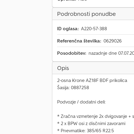
Podrobnosti ponudbe
ID oglasa:
A220-57-388
Referenčna številka:
0629026
Posodobitev:
nazadnje dne 07.07.2
Opis
2-osna Krone AZ18F BDF prikolica
Šasija: 0887258
Podvozje / dodatni deli:
* Zračna vzmetenje 2x dvigovanje + 
* 2 x BPW osi z disčnimi zavorami
* Pnevmatike: 385/65 R22.5