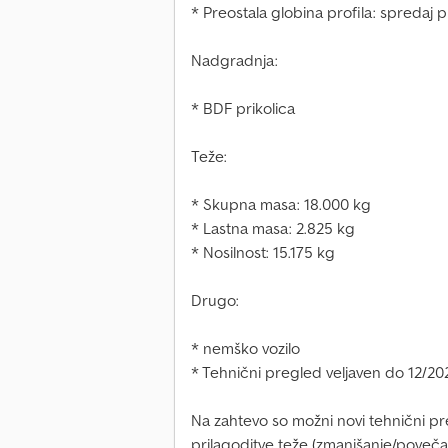
* Preostala globina profila: spredaj p
Nadgradnja:
* BDF prikolica
Teže:
* Skupna masa: 18.000 kg
* Lastna masa: 2.825 kg
* Nosilnost: 15.175 kg
Drugo:
* nemško vozilo
* Tehnični pregled veljaven do 12/20
Na zahtevo so možni novi tehnični pre
prilagoditve teže (zmanjšanje/poveč