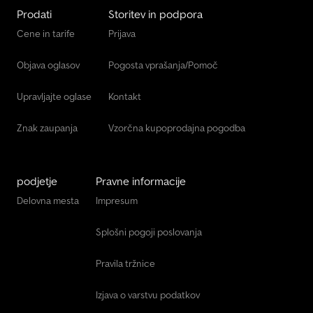
VOZILA V MEDČASU Djdpozbfydefx Al Aock VSE INFORMACIJE SO
Prodati
Storitev in podpora
PODANE BREZ GARANCIJE IZVOZNA CENA NA VOLJO NA
Cene in tarife
Prijava
ZAHTEVO
Objava oglasov
Pogosta vprašanja/Pomoč
Upravljajte oglase
Kontakt
Znak zaupanja
Vzorčna kupoprodajna pogodba
podjetje
Pravne informacije
Delovna mesta
Impresum
Splošni pogoji poslovanja
Pravila tržnice
Izjava o varstvu podatkov