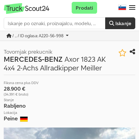
Prodati
Iskanje
/ ... / ID oglasa: A220-56-998
Tovornjak prekucnik
MERCEDES-BENZ
Axor 1823 AK
4x4 2-Achs Allradkipper Meiller
Fiksna cena plus DDV
28.900 €
(34.391 € bruto)
Stanje
Rabljeno
Lokacija
Peine