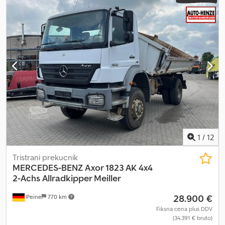
1
/
12
Tristrani prekucnik
MERCEDES-BENZ
Axor 1823 AK 4x4
2-Achs Allradkipper Meiller
28.900 €
Peine
770 km
Fiksna cena plus DDV
(34.391 € bruto)