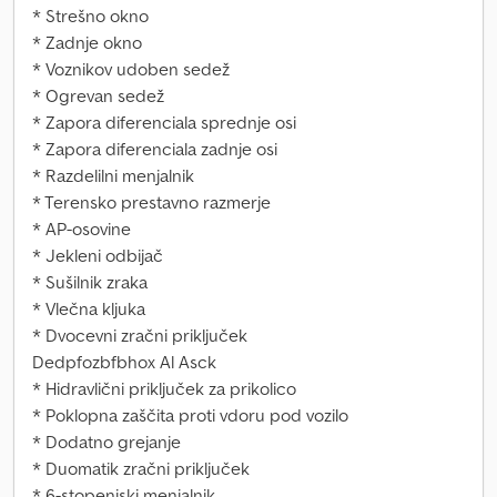
* Strešno okno
* Zadnje okno
* Voznikov udoben sedež
* Ogrevan sedež
* Zapora diferenciala sprednje osi
* Zapora diferenciala zadnje osi
* Razdelilni menjalnik
* Terensko prestavno razmerje
* AP-osovine
* Jekleni odbijač
* Sušilnik zraka
* Vlečna kljuka
* Dvocevni zračni priključek
Dedpfozbfbhox Al Asck
* Hidravlični priključek za prikolico
* Poklopna zaščita proti vdoru pod vozilo
* Dodatno grejanje
* Duomatik zračni priključek
* 6-stopenjski menjalnik