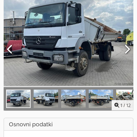
1
/
12
Osnovni podatki