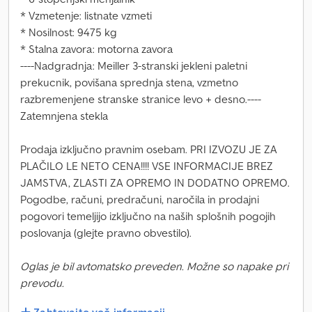
* Vzmetenje: listnate vzmeti
* Nosilnost: 9475 kg
* Stalna zavora: motorna zavora
----Nadgradnja: Meiller 3-stranski jekleni paletni
prekucnik, povišana sprednja stena, vzmetno
razbremenjene stranske stranice levo + desno.----
Zatemnjena stekla
Prodaja izključno pravnim osebam. PRI IZVOZU JE ZA
PLAČILO LE NETO CENA!!!! VSE INFORMACIJE BREZ
JAMSTVA, ZLASTI ZA OPREMO IN DODATNO OPREMO.
Pogodbe, računi, predračuni, naročila in prodajni
pogovori temeljijo izključno na naših splošnih pogojih
poslovanja (glejte pravno obvestilo).
Oglas je bil avtomatsko preveden. Možne so napake pri
prevodu.