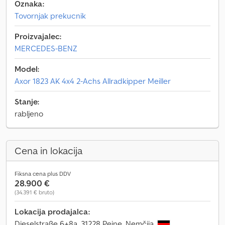
Oznaka:
Tovornjak prekucnik
Proizvajalec:
MERCEDES-BENZ
Model:
Axor 1823 AK 4x4 2-Achs Allradkipper Meiller
Stanje:
rabljeno
Cena in lokacija
Fiksna cena plus DDV
28.900 €
(34.391 € bruto)
Lokacija prodajalca:
Dieselstraße 6+8a, 31228 Peine, Nemčija