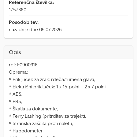
Referenčna številka:
1757360
Posodobitev:
nazadnje dne 05.07.2026
Opis
ref: F0900316
Oprema:
* Priključek za zrak: rdeča/rumena glava,
* Električni priključek: 1 x 15-polni + 2 x 7-polni,
* ABS,
* EBS,
* Škatla za dokumente,
* Ferry Lashing (pritrditev za trajekt),
* Stranska zaščita proti naletu,
* Hubodometer,