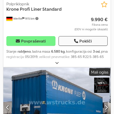
Polpriklopnik
Krone
Profi Liner Standard
9.990 €
Werlte
915 km
Fiksna cena
(DDV ni mogoče izkazati)
Povpraševati
Pokliči
Stanje:
rabljeno
, lastna masa:
6.580 kg
, konfiguracija osi:
3 osi
, prva
registracija:
05/2019
, velikost pnevmatike:
385-65 R22.5-385-65
R22.5
, Leto izdelave:
2019
, prevoženi kilometri:
333.920 km
, ref:
F0900320 Oprema: * Priključek za zrak: rdeča/rumena glava, *
Mali oglas
Električni priključek: 1 x 15-polni + 2 x 7-polni, * ABS, * EBS, *
Carinska vrvica, * Škatla za dokumente, * Ferry Lashing
(pritrjevanje za trajekt), * Stranska zaščita pred naletom, * Vložni
stebriček: 6, Djdpfx Ajzbc Nvoggock * Hubodometer, * Podložni
zagozd: 2 kos, * Orodna skrinja: 2 kosa, * Vzpenjalna lestev, *
Zadnja vrata: zadnja portalna vrata, * Zaklepne palice na zadnjih
vratih: 4 kosi, * Drsna streha, * Vlečna palica za drsno streho, *
Stransko drsno ponjavo, * Multilock, * Tla: vezane plošče, * Žep za