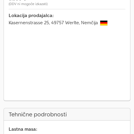
(DDV ni mogoče izkazati)
Lokacija prodajalca:
Kasernenstrasse 25, 49757 Werlte, Nemčija
Tehnične podrobnosti
Lastna masa: