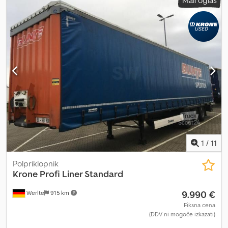
mm
, skupna višina:
4.000 mm
, Oprema:
ABS
, Schwarzmüller
Certificiran za pijače Dvižna os Disk zavore Dcedpfxexfm Sbs
Aggsk Edscha streha Dvižno-spustna naprava Nosilec za rezervno
kolo Škatla za palete Nemška registracija Portalna vrata SAF osi, št.
šasije: D443686
1
/
11
Polpriklopnik
Krone
Profi Liner Standard
9.990 €
Werlte
915 km
Fiksna cena
(DDV ni mogoče izkazati)