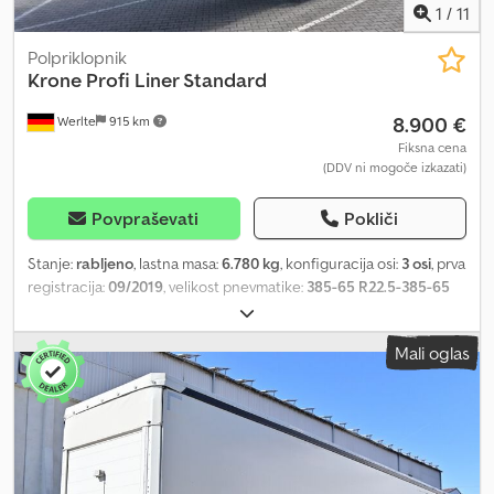
1
/
11
Polpriklopnik
Krone
Profi Liner Standard
8.900 €
Werlte
915 km
Fiksna cena
(DDV ni mogoče izkazati)
Povpraševati
Pokliči
Stanje:
rabljeno
, lastna masa:
6.780 kg
, konfiguracija osi:
3 osi
, prva
registracija:
09/2019
, velikost pnevmatike:
385-65 R22.5-385-65
R22.5
, Leto izdelave:
2019
, prevoženi kilometri:
411.482 km
,
Oprema: * Priključek za zrak: rdeča/rumena glava, * Električni
Mali oglas
priključek: 2 x 7-polni, * ABS, * EBS, * Železniška kodifikacija, *
Naprava za nakladanje na vlak, * Priprava za prevoz s trajektom, *
Stranska zaščita pred naletom, * Vstavni stebrički: 6, *
Hubodometer, * Nosilec za rezervno kolo: 1, * Zadnja vrata:
portalna vrata zadaj, * Zapiralne palice na zadnjih vratih: 4, * Drsna
streha, * Stranska drsna ponjava, * Multilock, * Tla: vezana tla, *