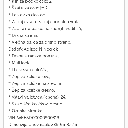
* Klin za podkolesje: 2,
* Škatla za orodje: 2,
* Lestev za dostop,
* Zadnja vrata: zadnja portalna vrata,
* Zapiralne palice na zadnjih vratih: 4,
* Drsna streha,
* Vlečna palica za drsno streho,
Dsdpfx Agjzbc N Nogjck
* Drsna stranska ponjava,
* Multilock,
* Tla: vezana plošča,
* Žep za količke levo,
* Žep za količke na sredini,
* Žep za količke desno,
* Vstavljiva letvica (lesena): 24,
* Skladišče količkov: desno,
* Oznaka stranke
VIN: WKESD00000900316
Dimenzije pnevmatik: 385-65 R22.5