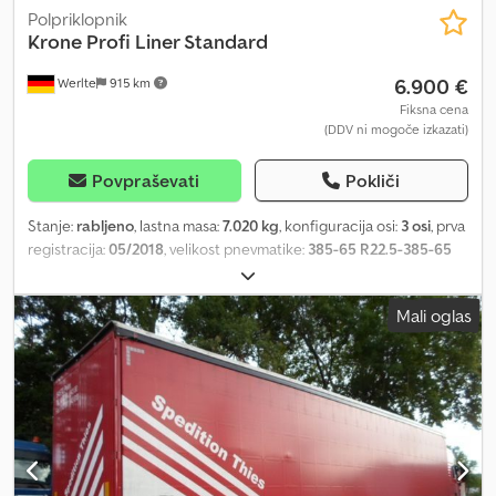
Polpriklopnik
Krone
Profi Liner Standard
6.900 €
Werlte
915 km
Fiksna cena
(DDV ni mogoče izkazati)
Povpraševati
Pokliči
Stanje:
rabljeno
, lastna masa:
7.020 kg
, konfiguracija osi:
3 osi
, prva
registracija:
05/2018
, velikost pnevmatike:
385-65 R22.5-385-65
R22.5
, Leto izdelave:
2018
, ref: F0831488 Oprema: * Priključek za
zrak: Rdeča/rumena glava, * Priključek za elektriko: 1 x 15-polni + 2
Mali oglas
x 7-polni, * ABS, * EBS, * Železniška kodifikacija, * Naprava za
nakladanje na vlak, * Privez za trajekt, Dcsdpfxezgxpue Aggjk *
Stranska zaščita pred naletom, * Zadnja vrata: Portalna vrata zadaj,
* Zapiralne palice na zadnjih vratih: 4, * Drsna streha, * Stranska
drsna ponjava, * Multilock, * Tla: Vezana plošča, * Nastavek za kole
na levi, * Nastavek za kole v sredini, * Nastavek za kole na desni, *
Vstavljiva letva (les): 20, * Depot za kole: Levo VIN:
WKESD00000831488 Dimenzija pnevmatik: 385-65 R22.5 Notranja