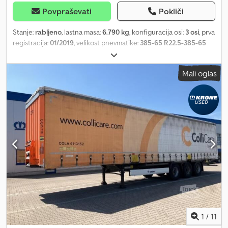
Povpraševati
Pokliči
Stanje:
rabljeno
, lastna masa:
6.790 kg
, konfiguracija osi:
3 osi
, prva
registracija:
01/2019
, velikost pnevmatike:
385-65 R22.5-385-65
R22.5
, Leto izdelave:
2019
, prevoženi kilometri:
566.781 km
, ref:
F0864515 Oprema: * Priključek za zrak: rdeča/rumena glava, *
Mali oglas
Električni priključek: 2 x 7-polni, * ABS, * EBS, * Železniška
kodifikacija, * Priprava za nakladanje na vlak, * Ferry Lashing
(pritrditev na trajektu), * Bočna zaščita proti naletu, *
Hubodometer, * Nosilec rezervnega kolesa: 1, * Izvedba zadnjih
vrat: portalna vrata, * Zaklepne palice na zadnjih vratih: 4, *
Pomikajoča streha, * Bočna pomična ponjava, * Multilock, * Tla:
vezana plošča, * Žep za stranski količek levo, * Žep za sredinski
količek, Dcedpfx Agozpbdtjgsk * Žep za stranski količek desno, *
Pripenjanje lat za vstavke (les): 24, * Depot za količke: Levo VIN:
WKESD00000864515 Dimenzije pnevmatik: 385-65 R22.5 Notranja
dolžina: 13,62 m Širina: 2,55 m Notranja širina: 2,48 m Višina: 4,01 m
Notranja višina: 2,72 m
1
/
11