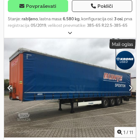
Povpraševati
Pokliči
Stanje:
rabljeno
, lastna masa:
6.580 kg
, konfiguracija osi:
3 osi
, prva
registracija:
05/2019
, velikost pnevmatike:
385-65 R22.5-385-65
R22.5
, Leto izdelave:
2019
, prevoženi kilometri:
372.914 km
,
Oprema: * Priključek za zrak: rdeča/rumena glava, * Priključek za
Mali oglas
elektriko: 1 x 15-polni + 2 x 7-polni, * ABS, * EBS, * Carinska vrvica, *
Škatla za dokumente, * Priprava za trajekt, * Bočna zaščita proti
naletu, * Hubodometer, * Zagozda za kolesa: 2, * Orodni zaboj: 2, *
Nosilec rezervnega kolesa: 1, * Lestev za vzpon, * Zadnja vrata:
portalna zadnja vrata, * Pritrdilne palice na zadnjih vratih: 4, *
Drsna streha, * Bočna drsna ponjava, Dcodpfx Aezbc Npeggsk *
Multilock, * Tla: vezana plošča, * Žep za roglje levo, * Žep za roglje
sredina, * Žep za roglje desno, * Vstavljiva letva (les): 24, *
Skladišče za roglje: desno, * Oznake strank VIN:
WKESD00000900318 Dimenzije pnevmatik: 385-65 R22.5 Notranja
dolžina: 13,62 m Širina: 2,55 m Notranja širina: 2,48 m Višina: 4,01 m
Notranja višina: 2,79 m
1
/
11