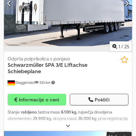
Žep za stebriček levo, * Žep za stebriček sredinsko, * Žep za
stebriček desno, Dcjdpfxezqgpke Aggsk * Vstavna letvica
(lesena): 24, * Depot stebričkov: levo VIN: WKESD00000896539
Dimenzija pnevmatik: 385-65 R22,5 Notranja dolžina: 13,62 m Širina:
2,55 m Notranja širina: 2,48 m Višina: 4,01 m Notranja višina: 2,72 m
1
/
25
Odprta polprikolica s ponjavo
Schwarzmüller
SPA 3/E LIftachse
Schiebeplane
Deggendorf
333 km
Informacije o ceni
Pokliči
Stanje:
rabljeno
, lastna masa:
6.100 kg
, največja dovoljena
obremenitev:
29.900 kg
, skupna masa:
36.000 kg
, prva registracija:
11/2015
, vzmetenje:
zrak
, barva:
bela
, vrsta goriva:
dizel
, vrsta
prenosa:
drugo
, voznikova kabina:
dnevna kabina
, emisijski