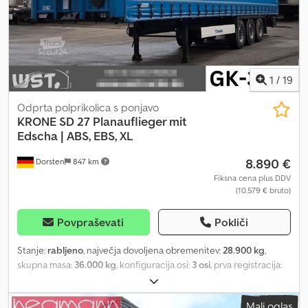
stebriček levo, * Žep za stebriček sredina, * Žep za stebriček
desno, * Vložna letva (lesena): 24 kosov, * Skladišče stebričkov:
levo in desno, * Oznake stranke VIN: WKESD00000900320
Dimenzija pnevmatik: 385-65 R22.5 Notranja dolžina: 13,62 m Širina:
2,55 m Notranja širina: 2,48 m Višina: 4,01 m Notranja višina: 2,79 m
1
/
19
Odprta polprikolica s ponjavo
KRONE
SD 27 Planauflieger mit
Edscha | ABS, EBS, XL
8.890 €
Dorsten
847 km
Fiksna cena plus DDV
(10.579 € bruto)
Povpraševati
Pokliči
Stanje:
rabljeno
, največja dovoljena obremenitev:
28.900 kg
,
skupna masa:
36.000 kg
, konfiguracija osi:
3 osi
, prva registracija:
05/2017
, dolžina tovornega prostora:
13.600 mm
, širina tovornega
prostora:
2.500 mm
, višina nakladalnega prostora:
2.800 mm
,
Mali oglas