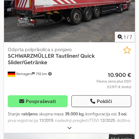
dolžina: 13.62 m Širina: 2.55 m Notranja širina: 2.48 m Višina: 4.01 m
Notranja višina: 2.72 m
1
/
7
Odprta polprikolica s ponjavo
SCHWARZMÜLLER
Tautliner/ Quick
Slider/Getränke
10.900 €
Remagen
755 km
Fiksna cena plus DDV
(12.971 € bruto)
Povpraševati
Pokliči
Stanje:
rabljeno
, skupna masa:
39.000 kg
, konfiguracija osi:
3 osi
,
prva registracija:
11/2019
, naslednji pregled (TÜV):
12/2025
, dolžina
tovornega prostora:
13.650 mm
, širina tovornega prostora:
2.480
mm
, višina nakladalnega prostora:
2.750 mm
, skupna širina:
2.550
Mali oglas