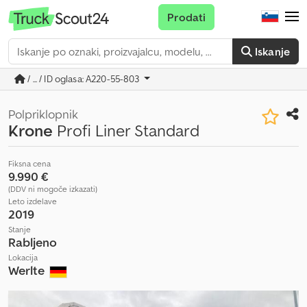
Prodati
Iskanje
/ ... / ID oglasa: A220-55-803
Polpriklopnik
Krone
Profi Liner Standard
Fiksna cena
9.990 €
(DDV ni mogoče izkazati)
Leto izdelave
2019
Stanje
Rabljeno
Lokacija
Werlte