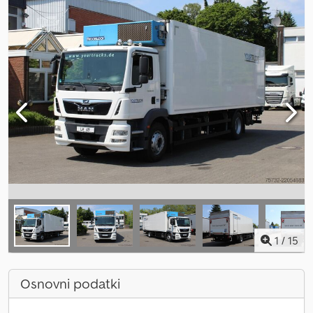
1
/
15
Osnovni podatki