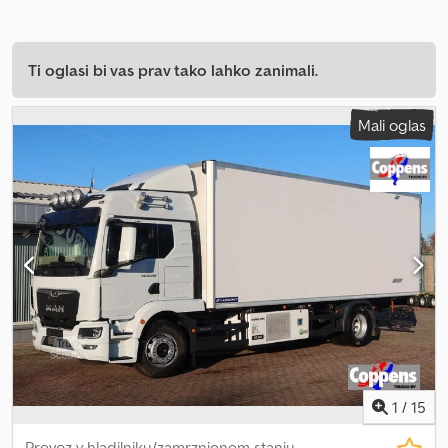
Ti oglasi bi vas prav tako lahko zanimali.
Mali oglas
1
/
15
Prevoz v hladilniku/zamrznjenem stanju