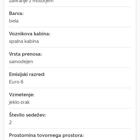
zaviranje z motorjem
Barva:
bela
Voznikova kabina:
spalna kabina
Vrsta prenosa:
samodejen
Emisijski razred:
Euro 6
Vzmetenje:
jeklo-zrak
Število sedežev:
2
Prostornina tovornega prostora: