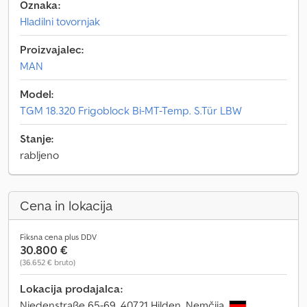
Oznaka:
Hladilni tovornjak
Proizvajalec:
MAN
Model:
TGM 18.320 Frigoblock Bi-MT-Temp. S.Tür LBW
Stanje:
rabljeno
Cena in lokacija
Fiksna cena plus DDV
30.800 €
(36.652 € bruto)
Lokacija prodajalca:
Niedenstraße 65-69, 40721 Hilden, Nemčija