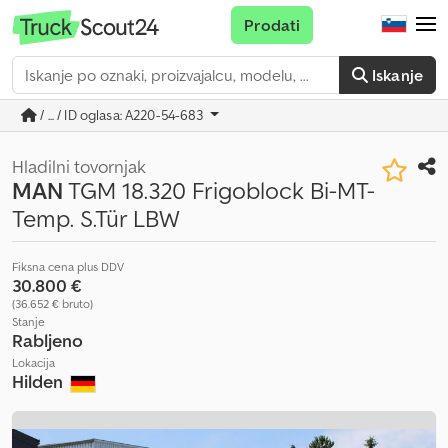
Prodati
Iskanje
/ ... / ID oglasa: A220-54-683
Hladilni tovornjak
MAN
TGM 18.320 Frigoblock Bi-MT-
Temp. S.Tür LBW
Fiksna cena plus DDV
30.800 €
(36.652 € bruto)
Stanje
Rabljeno
Lokacija
Hilden