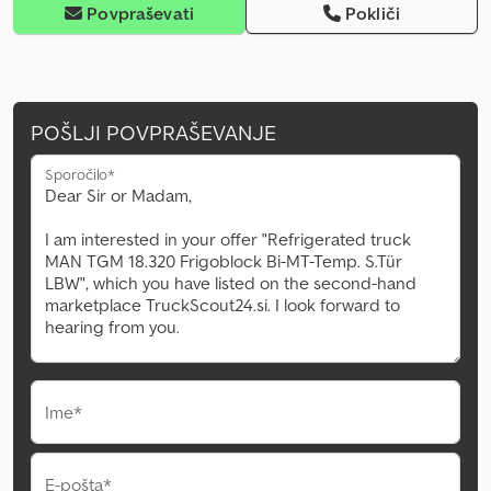
Povpraševati
Pokliči
POŠLJI POVPRAŠEVANJE
Sporočilo*
Ime*
E-pošta*