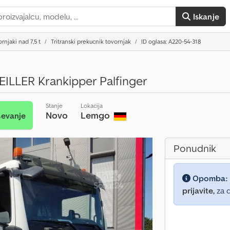
Iskanje
rnjaki nad 7,5 t
Tritranski prekucnik tovornjak
ID oglasa: A220-54-318
ILLER Krankipper Palfinger
Stanje
Lokacija
Novo
Lemgo
ševanje
Ponudnik
Opomba:
prijavite,
za d