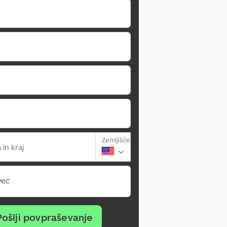
Zemljišče
 in kraj
vec
Pošlji povpraševanje