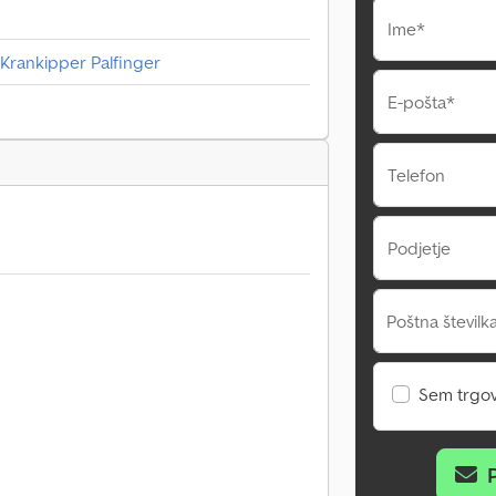
Ime*
Krankipper Palfinger
E-pošta*
Telefon
Podjetje
Poštna številka
Sem trgo