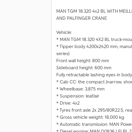
MAN TGM 18.320 4x2 BL WITH MEILLE
AND PALFINGER CRANE
Vehicle:
* MAN TGM 18.320 4X2 BL truck-mou
* Tipper body 4200x2420 mm, manuf
series)
Front wall height: 800 mm
Sideboard height: 600 mm
Fully retractable lashing eyes in body
* Cab CC: the compact (narrow, shor
* Wheelbase: 3,875 mm
* Suspension: leaf/air
* Drive: 4x2
* Tyres front axle 2x 295/80R22.5, re
* Gross vehicle weight: 18,000 kg
* Automatic transmission: MAN Power
* Diesel engine: MAN D0836 LFLBI, 2