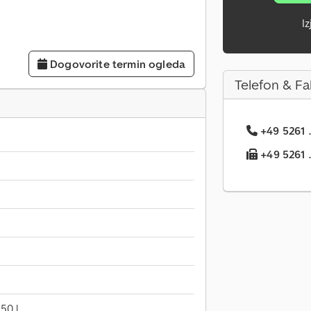
I
Dogovorite termin ogleda
Telefon & Fa
+49 5261 .
+49 5261 ..
150 l