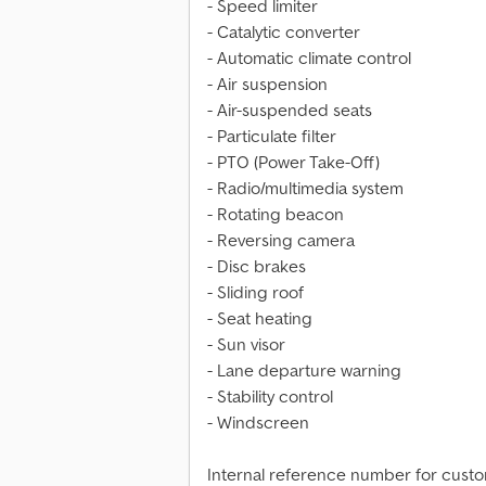
- Speed limiter
- Catalytic converter
- Automatic climate control
- Air suspension
- Air-suspended seats
- Particulate filter
- PTO (Power Take-Off)
- Radio/multimedia system
- Rotating beacon
- Reversing camera
- Disc brakes
- Sliding roof
- Seat heating
- Sun visor
- Lane departure warning
- Stability control
- Windscreen
Internal reference number for custom