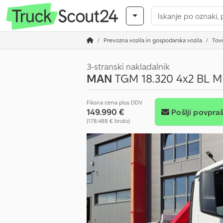
Prevozna vozila in gospodarska vozila
Tovo
3-stranski nakladalnik
MAN
TGM 18.320 4x2 BL ME
Fiksna cena plus DDV
149.990 €
Pošlji povpra
(178.488 € bruto)