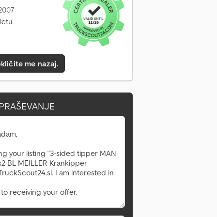
 2007
letu
kličite me nazaj.
VPRAŠEVANJE