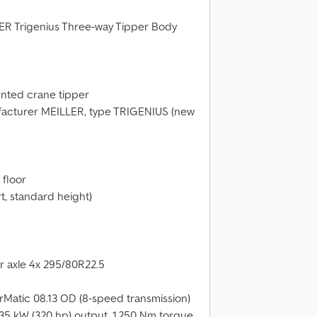
R Trigenius Three-way Tipper Body
nted crane tipper
acturer MEILLER, type TRIGENIUS (new
 floor
t, standard height)
ar axle 4x 295/80R22.5
Matic 08.13 OD (8-speed transmission)
35 kW (320 hp) output, 1,250 Nm torque,