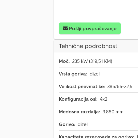
Pošlji povpraševanje
Tehnične podrobnosti
Moč:
235 kW (319,51 KM)
Vrsta goriva:
dizel
Velikost pnevmatike:
385/65-22,5
Konfiguracija osi:
4x2
Medosna razdalja:
3.880 mm
Gorivo:
dizel
Kapaciteta rezervoarja za gorivo: