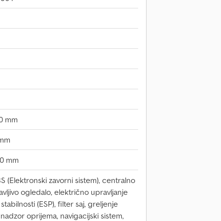
00 mm
 mm
00 mm
 (Elektronski zavorni sistem), centralno
vljivo ogledalo, električno upravljanje
abilnosti (ESP), filter saj, greljenje
nadzor oprijema, navigacijski sistem,