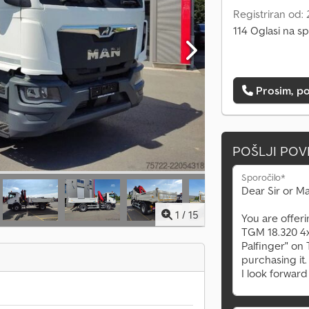
Registriran od:
114 Oglasi na sp
Prosim, po
POŠLJI PO
Sporočilo*
1
/
15