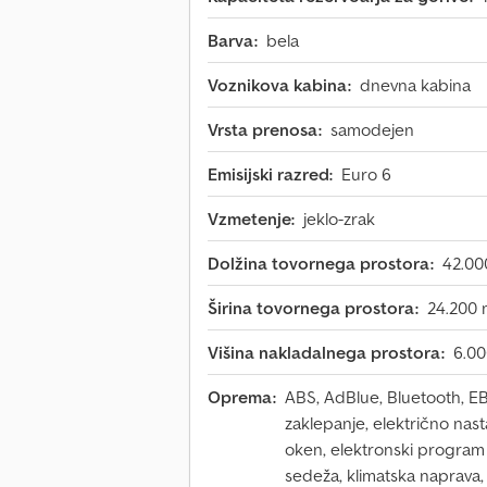
Barva:
bela
Voznikova kabina:
dnevna kabina
Vrsta prenosa:
samodejen
Emisijski razred:
Euro 6
Vzmetenje:
jeklo-zrak
Dolžina tovornega prostora:
42.0
Širina tovornega prostora:
24.200
Višina nakladalnega prostora:
6.0
Oprema:
ABS, AdBlue, Bluetooth, EBS
zaklepanje, električno nasta
oken, elektronski program st
sedeža, klimatska naprava, 