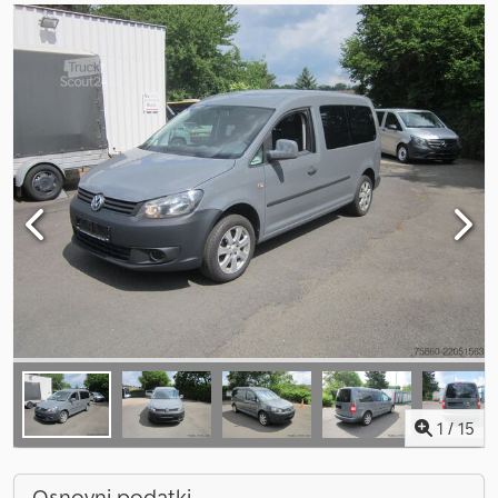
1
/
15
Osnovni podatki