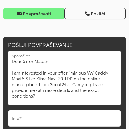
Povpraševati
Pokliči
POŠLJI POVPRAŠEVANJE
Sporočilo*
Ime*