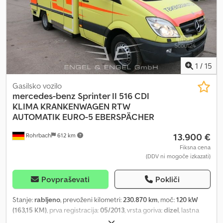
voziček * Matrični prikazovalnik – spredaj / ob strani / zadaj *
Nosilec za smuči z zaklepanjem * AHK – vlečna kljuka * itd. *
nekdanje švicarsko vozilo * Vozilo je lahko še v uporabi – število
prevoženih kilometrov in stanje lahko odstopata * Vse navedene
informacije brez garancije * Pridržujemo si pravico do vmesne
prodaje * Sklicujemo se na naše splošne pogoje poslovanja
1
/
15
Gasilsko vozilo
mercedes-benz
Sprinter II 516 CDI
KLIMA KRANKENWAGEN RTW
AUTOMATIK EURO-5 EBERSPÄCHER
13.900 €
Rohrbach
612 km
Fiksna cena
(DDV ni mogoče izkazati)
Povpraševati
Pokliči
Stanje:
rabljeno
, prevoženi kilometri:
230.870 km
, moč:
120 kW
(163,15 KM)
, prva registracija:
05/2013
, vrsta goriva:
dizel
, lastna
masa:
4.285 kg
, največja dovoljena obremenitev:
715 kg
, skupna