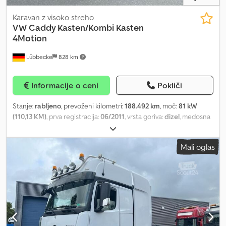
Karavan z visoko streho
VW
Caddy Kasten/Kombi Kasten
4Motion
Lübbecke
828 km
Informacije o ceni
Pokliči
Stanje:
rabljeno
, prevoženi kilometri:
188.492 km
, moč:
81 kW
(110,13 KM)
, prva registracija:
06/2011
, vrsta goriva:
dizel
, medosna
razdalja:
2.680 mm
, gorivo:
dizel
, kapaciteta rezervoarja za gorivo:
60 l
, barva:
črn
, vrsta prenosa:
mehanski
, emisijski razred:
Euro 4
,
Mali oglas
število sedežev:
2
, Leto izdelave:
2011
, Oprema:
ABS, EBS
(Elektronski zavorni sistem), centralno zaklepanje, elektronski
program stabilnosti (ESP), klimatska naprava, računalnik na
krovu, servovolan, spojka prikolice, tempomat, zapora
diferenciala
, = Dodatne možnosti in oprema = - Voznikov zračni
meh - Radio - Stranska vrata - Imobilizator = Opombe =
Volkswagen Caddy furgon/kombi 4Motion Posebna oprema Talna
obloga potniškega/koristnega prostora (guma) Zadnja krilna vrata