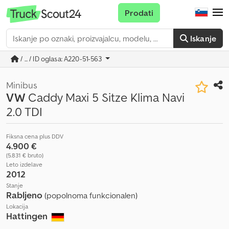
Prodati
Iskanje
/ ... / ID oglasa: A220-51-563
Minibus
VW
Caddy Maxi 5 Sitze Klima Navi
2.0 TDI
Fiksna cena plus DDV
4.900 €
(5.831 € bruto)
Leto izdelave
2012
Stanje
Rabljeno
(popolnoma funkcionalen)
Lokacija
Hattingen