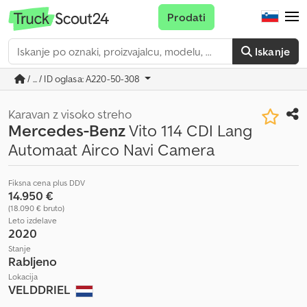
Prodati
Iskanje
/ ... / ID oglasa: A220-50-308
Karavan z visoko streho
Mercedes-Benz
Vito 114 CDI Lang
Automaat Airco Navi Camera
Fiksna cena plus DDV
14.950 €
(18.090 € bruto)
Leto izdelave
2020
Stanje
Rabljeno
Lokacija
VELDDRIEL