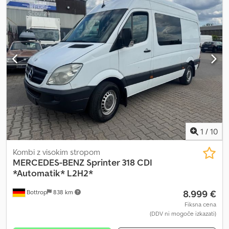
1
/
10
Kombi z visokim stropom
MERCEDES-BENZ
Sprinter 318 CDI
*Automatik* L2H2*
8.999 €
Bottrop
838 km
Fiksna cena
(DDV ni mogoče izkazati)