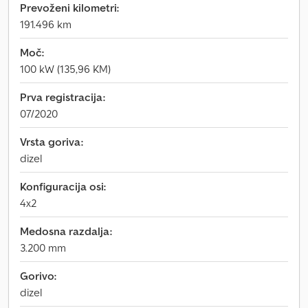
Prevoženi kilometri:
191.496 km
Moč:
100 kW (135,96 KM)
Prva registracija:
07/2020
Vrsta goriva:
dizel
Konfiguracija osi:
4x2
Medosna razdalja:
3.200 mm
Gorivo:
dizel