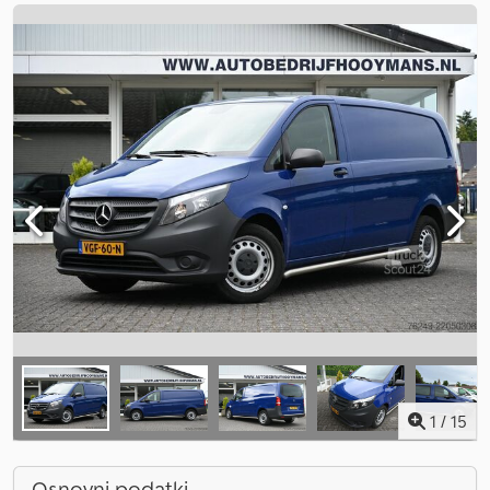
1
/
15
Osnovni podatki