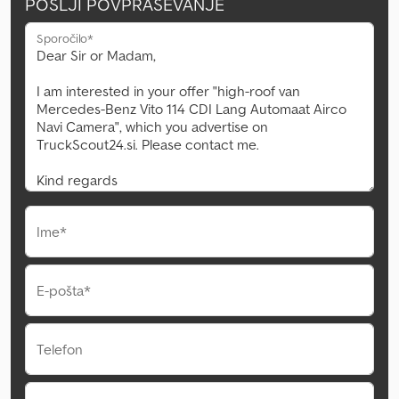
POŠLJI POVPRAŠEVANJE
Sporočilo*
Ime*
E-pošta*
Telefon