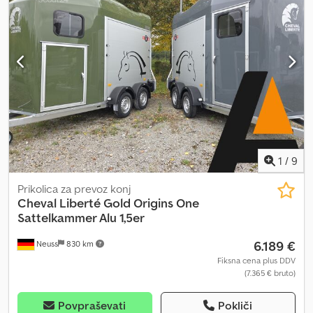
1
/
9
Prikolica za prevoz konj
Cheval Liberté
Gold Origins One
Sattelkammer Alu 1,5er
6.189 €
Neuss
830 km
Fiksna cena plus DDV
(7.365 € bruto)
Povpraševati
Pokliči