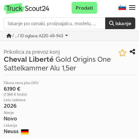
Prodati
Iskanje
/ ... / ID oglasa: A220-49-943
Prikolica za prevoz konj
Cheval Liberté
Gold Origins One
Sattelkammer Alu 1,5er
Fiksna cena plus DDV
6.190 €
(7.366 € bruto)
Leto izdelave
2026
Stanje
Novo
Lokacija
Neuss