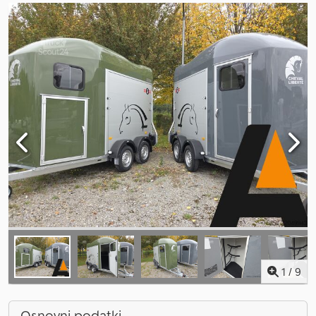
1
/
9
Osnovni podatki