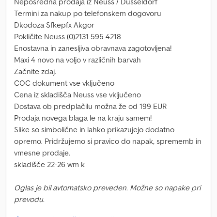
Neposredna prodaja iz Neuss / Düsseldorf
Termini za nakup po telefonskem dogovoru
Dkodoza Sfkepfx Akgor
Pokličite Neuss (0)2131 595 4218
Enostavna in zanesljiva obravnava zagotovljena!
Maxi 4 novo na voljo v različnih barvah
Začnite zdaj.
COC dokument vse vključeno
Cena iz skladišča Neuss vse vključeno
Dostava ob predplačilu možna že od 199 EUR
Prodaja novega blaga le na kraju samem!
Slike so simbolične in lahko prikazujejo dodatno
opremo. Pridržujemo si pravico do napak, sprememb in
vmesne prodaje.
skladišče 22-26 wm k
Oglas je bil avtomatsko preveden. Možne so napake pri
prevodu.