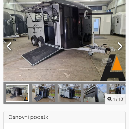
1
/
10
Osnovni podatki