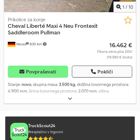
1
/
10
Prikolice za konje
Cheval Liberté
Maxi 4 Neu Frontexit
Saddleroom Pullman
16.462 €
Neuss
830 km
Fiksna cena plus DDV
(19.590 € bruto)
Povpraševati
Pokliči
Stanje:
novo
, skupna masa:
3.500 kg
, dolžina tovornega prostora:
4.900 mm
, širina tovornega prostora:
2.070 mm
, višina
nakladalnega prostora:
2.300 mm
, Neposredna prodaja iz Neuss /
Düsseldorf Termini za nakup po telefonskem dogovoru Pokličite
Neuss (0)2131 595 4218 Djdpfx Asy Eig Djkgokr Enostavna in
zanesljiva izvedba zagotovljena! Maxi 4 nov na voljo v različnih
barvah Začnite zdaj. COC dokument vse vključeno Cena iz
TruckScout24
skladišča Neuss vse vključeno Dostava ob predplačilu možna že
Brezplačno v trgovini
od 199,- evrov Prodaja novega blaga samo na lokaciji! Slike so