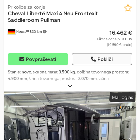
Prikolice za konje
Cheval Liberté
Maxi 4 Neu Frontexit
Saddleroom Pullman
16.462 €
Neuss
830 km
Fiksna cena plus DDV
(19.590 € bruto)
Povpraševati
Pokliči
Stanje:
novo
, skupna masa:
3.500 kg
, dolžina tovornega prostora:
4.900 mm
, širina tovornega prostora:
2.070 mm
, višina
nakladalnega prostora:
2.300 mm
, Neposredna prodaja iz Neussa /
Düsseldorfa. Termine za nakup po telefonskem dogovoru. Klic
Mali oglas
Neuss (0)2131 595 4218. Enostavna in zanesljiva obdelava
zagotovljena! Maxi 4 novo na voljo v različnih barvah. Začnite zdaj.
COC dokument vse vključeno. Cena iz skladišča Neuss vse
vključeno. Dostava ob predhodnem plačilu že od 199 EUR naprej.
Prodaja novih izdelkov samo na lokaciji! Slike so simbolične in
lahko prikazujejo posebno opremo. Pridržujemo si pravico do
napak, sprememb in predhodne prodaje. zaloga 24-26 wm k