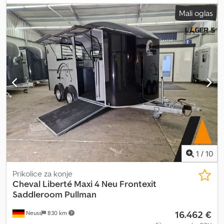
Düsseldorfa. Termine za nakup po telefonskem dogovoru. Klic
Mali oglas
Neuss (0)2131 595 4218. Enostavna in zanesljiva obdelava
zagotovljena! Maxi 4 novo na voljo v različnih barvah. Začnite zdaj.
COC dokument vse vključeno. Cena iz skladišča Neuss vse
vključeno. Dostava ob predhodnem plačilu že od 199 EUR naprej.
Prodaja novih izdelkov samo na lokaciji! Slike so simbolične in
lahko prikazujejo posebno opremo. Pridržujemo si pravico do
napak, sprememb in predhodne prodaje. zaloga 24-26 wm k
Dodpfx Akezf Nmhsgjkr
1
/
10
Prikolice za konje
Cheval Liberté
Maxi 4 Neu Frontexit
Saddleroom Pullman
16.462 €
Neuss
830 km