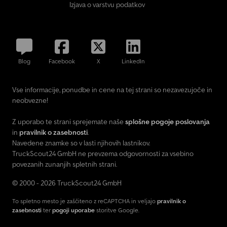
Izjava o varstvu podatkov
Blog
Facebook
X
LinkedIn
Vse informacije, ponudbe in cene na tej strani so nezavezujoče in
neobvezne!
Z uporabo te strani sprejemate naše
splošne pogoje poslovanja
in
pravilnik o zasebnosti
.
Navedene znamke so v lasti njihovih lastnikov.
TruckScout24 GmbH ne prevzema odgovornosti za vsebino
povezanih zunanjih spletnih strani.
© 2000 - 2026 TruckScout24 GmbH
To spletno mesto je zaščiteno z reCAPTCHA in veljajo
pravilnik o
zasebnosti
ter
pogoji uporabe
storitve Google.