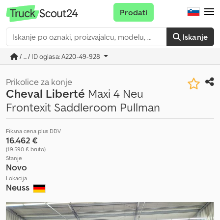
Prodati
Iskanje
/ ... / ID oglasa: A220-49-928
Prikolice za konje
Cheval Liberté
Maxi 4 Neu
Frontexit Saddleroom Pullman
Fiksna cena plus DDV
16.462 €
(19.590 € bruto)
Stanje
Novo
Lokacija
Neuss