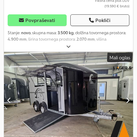
Fiksna cena plus DDV
(19.590 € bruto)
Povpraševati
Pokliči
Stanje:
novo
, skupna masa:
3.500 kg
, dolžina tovornega prostora:
4.900 mm
, širina tovornega prostora:
2.070 mm
, višina
nakladalnega prostora:
2.300 mm
, Neposredna prodaja iz Neussa /
Düsseldorfa Termini za nakup po predhodnem telefonskem
Mali oglas
dogovoru Djdpfjy Ub Hbjx Akgokr Pokličite Neuss (0)2131 595 4218
Enostavna in zanesljiva izvedba zagotovljena! Maxi 4 nov na voljo v
različnih barvah Začnite zdaj. COC dokument vse vključeno Cena
iz zaloge Neuss vse vključeno Dostava pri predplačilu že od 199,-
evrov možna Prodaja novega blaga samo na lokaciji! Slike so
primerne in lahko prikazujejo posebno opremo. Pridržujemo si
pravico do napake, sprememb in vmesne prodaje. zaloga 21-26 wm
k