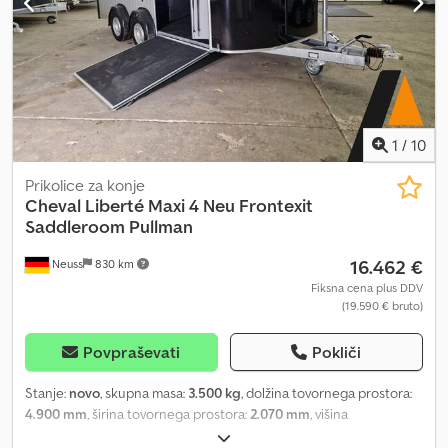
Dksdpfxszf Utme Akgor
1
/
10
Prikolice za konje
Cheval Liberté
Maxi 4 Neu Frontexit
Saddleroom Pullman
16.462 €
Neuss
830 km
Fiksna cena plus DDV
(19.590 € bruto)
Povpraševati
Pokliči
Stanje:
novo
, skupna masa:
3.500 kg
, dolžina tovornega prostora:
4.900 mm
, širina tovornega prostora:
2.070 mm
, višina
nakladalnega prostora:
2.300 mm
, Neposredna prodaja iz Neussa /