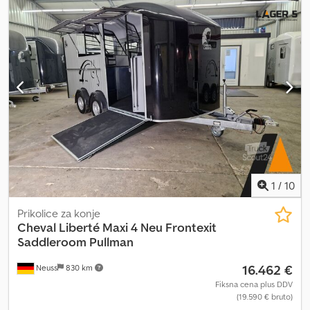
1
/
10
Prikolice za konje
Cheval Liberté
Maxi 4 Neu Frontexit
Saddleroom Pullman
16.462 €
Neuss
830 km
Fiksna cena plus DDV
(19.590 € bruto)