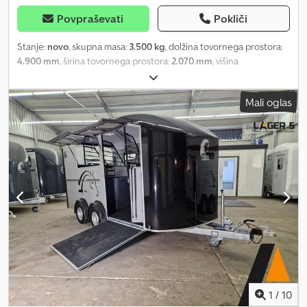
Povpraševati
Pokliči
Stanje:
novo
, skupna masa:
3.500 kg
, dolžina tovornega prostora:
4.900 mm
, širina tovornega prostora:
2.070 mm
, višina
nakladalnega prostora:
2.300 mm
, neposredna prodaja v
Neussu/Düsseldorfu Dogovori za nakup po telefonu Pokličite
Mali oglas
Neuss: (0)2131 595 4218 Zagotovljena enostavna in zanesljiva
izvedba! Maxi 4, nov model, na voljo v različnih barvah. Začnite zdaj.
Dokument COC, vse vključeno. Cena ob odhodu iz skladišča
Neuss, vse vključeno. Dostava ob predplačilu je možna že od 199
evrov. Prodaja novega blaga samo na lokaciji! Slike so simbolične
in lahko prikazujejo dodatno opremo. Pridržana možnost napake,
sprememb in prodaje medtem. Dkodszlbmaepfx Akger skladišče
27-26 wm k
1
/
10