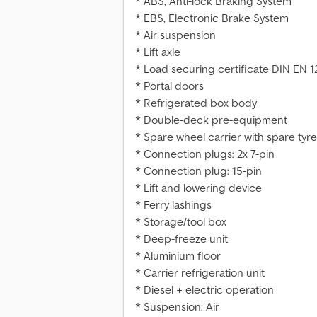
* ABS, Anti-lock Braking System
* EBS, Electronic Brake System
* Air suspension
* Lift axle
* Load securing certificate DIN EN 
* Portal doors
* Refrigerated box body
* Double-deck pre-equipment
* Spare wheel carrier with spare tyre
* Connection plugs: 2x 7-pin
* Connection plug: 15-pin
* Lift and lowering device
* Ferry lashings
* Storage/tool box
* Deep-freeze unit
* Aluminium floor
* Carrier refrigeration unit
* Diesel + electric operation
* Suspension: Air