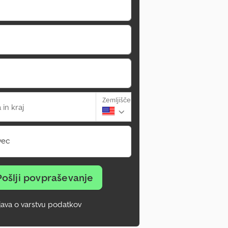
Zemljišče
 in kraj
vec
Pošlji povpraševanje
zjava o varstvu podatkov