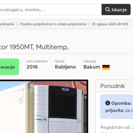
Iskanje
riklopnik
Posebni polprikolice in ostale polprikolice
ID oglasa: A220-49-903
tor 1950MT, Multitemp,
Leto izdelave
Stanje
Lokacija
2016
Rabljeno
Bakum
ševanje
Ponudnik
Opomba:
prijavite,
za d
Registriran od: