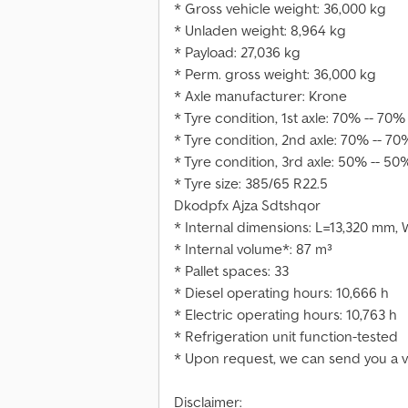
* Gross vehicle weight: 36,000 kg
* Unladen weight: 8,964 kg
* Payload: 27,036 kg
* Perm. gross weight: 36,000 kg
* Axle manufacturer: Krone
* Tyre condition, 1st axle: 70% -- 70%
* Tyre condition, 2nd axle: 70% -- 70
* Tyre condition, 3rd axle: 50% -- 50%
* Tyre size: 385/65 R22.5
Dkodpfx Ajza Sdtshqor
* Internal dimensions: L=13,320 mm
* Internal volume*: 87 m³
* Pallet spaces: 33
* Diesel operating hours: 10,666 h
* Electric operating hours: 10,763 h
* Refrigeration unit function-tested
* Upon request, we can send you a 
Disclaimer: