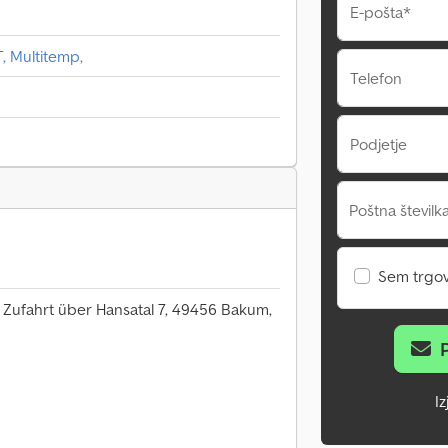
E-pošta*
, Multitemp,
Telefon
Podjetje
Poštna številka
Sem trgo
 Zufahrt über Hansatal 7, 49456 Bakum,
I