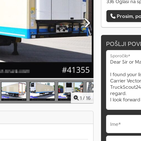
336 Oglasi na s
Prosim, po
POŠLJI PO
Sporočilo*
1
/
16
Ime*