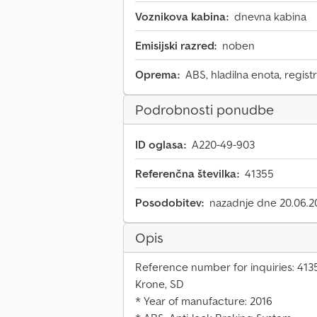
Voznikova kabina:
dnevna kabina
Emisijski razred:
noben
Oprema:
ABS, hladilna enota, regist
Podrobnosti ponudbe
ID oglasa:
A220-49-903
Referenčna številka:
41355
Posodobitev:
nazadnje dne 20.06.2
Opis
Reference number for inquiries: 413
Krone, SD
* Year of manufacture: 2016