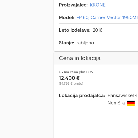
Proizvajalec:
KRONE
Model:
FP 60, Carrier Vector 1950MT
Leto izdelave:
2016
Stanje:
rabljeno
Cena in lokacija
Fiksna cena plus DDV
12.400 €
(14.756 € bruto)
Lokacija prodajalca:
Hansawinkel 4
Nemčija