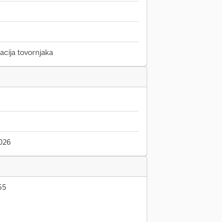
racija tovornjaka
026
55