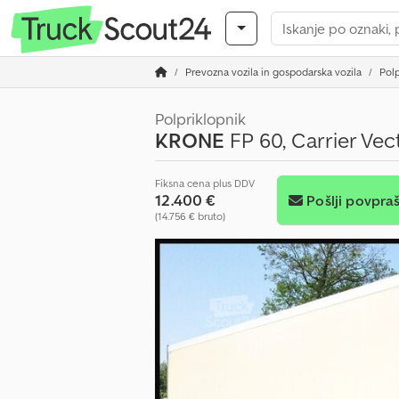
Prevozna vozila in gospodarska vozila
Polp
Polpriklopnik
KRONE
FP 60, Carrier Vec
Fiksna cena plus DDV
12.400 €
Pošlji povpra
(14.756 € bruto)