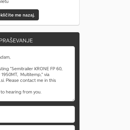
pletu
kličite me nazaj.
VPRAŠEVANJE