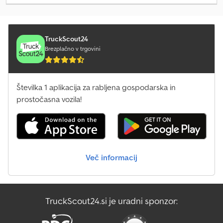
x 250 cm Serijska številka: ESF208612 Chsdpfx Apoza R S Nehea Za
dodatne informacije se obrnite na PFEIFER GROUP.
TruckScout24
Brezplačno v trgovini
Številka 1 aplikacija za rabljena gospodarska in
prostočasna vozila!
Več informacij
TruckScout24.si je uradni sponzor: