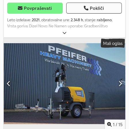
Povpraševati
Pokliči
Leto izdelave:
2021
, obratovalne ure:
2.348 h
, stanje:
rabljeno
,
Vrsta goriva: Dizel Novo: Ne Namen uporabe: Gradbeništvo
Znamka motorja: Kubota Dimenzije tovornega prostora: 209 x 129
x 250 cm Serijska številka: ESF207367 Chjdpfxeza R Tts Aphea Za
Mali oglas
več informacij se obrnite na PFEIFER GROUP.
1
/
15