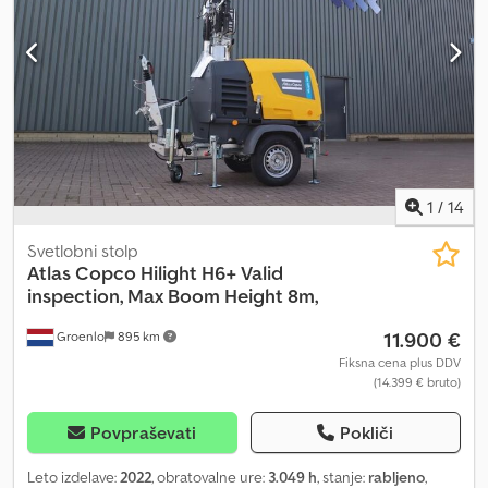
1
/
14
Svetlobni stolp
Atlas Copco
Hilight H6+ Valid
inspection, Max Boom Height 8m,
11.900 €
Groenlo
895 km
Fiksna cena plus DDV
(14.399 € bruto)
Povpraševati
Pokliči
Leto izdelave:
2022
, obratovalne ure:
3.049 h
, stanje:
rabljeno
,