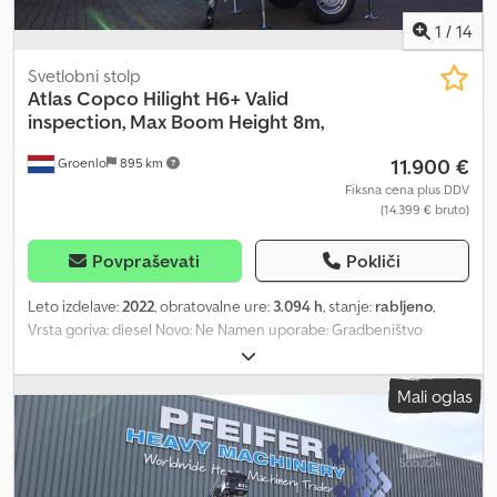
1
/
14
Svetlobni stolp
Atlas Copco
Hilight H6+ Valid
inspection, Max Boom Height 8m,
11.900 €
Groenlo
895 km
Fiksna cena plus DDV
(14.399 € bruto)
Povpraševati
Pokliči
Leto izdelave:
2022
, obratovalne ure:
3.094 h
, stanje:
rabljeno
,
Vrsta goriva: diesel Novo: Ne Namen uporabe: Gradbeništvo
Znamka motorja: Kubota Dimenzije tovornega prostora: 209 x 129
x 250 cm Serijska številka: ESF208509 Za več informacij
Mali oglas
kontaktirajte PFEIFER GROUP. Cjdpfxey Evm Re Aphoha