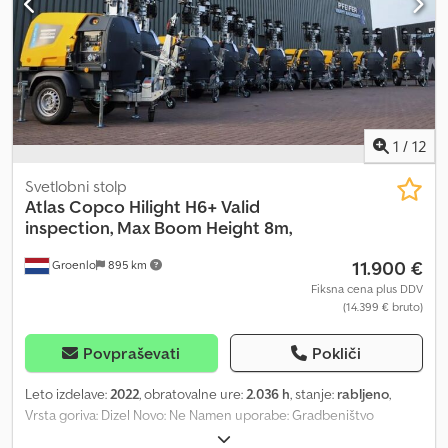
1
/
12
Svetlobni stolp
Atlas Copco
Hilight H6+ Valid
inspection, Max Boom Height 8m,
11.900 €
Groenlo
895 km
Fiksna cena plus DDV
(14.399 € bruto)
Povpraševati
Pokliči
Leto izdelave:
2022
, obratovalne ure:
2.036 h
, stanje:
rabljeno
,
Vrsta goriva: Dizel Novo: Ne Namen uporabe: Gradbeništvo
Znamka motorja: Kubota Dimenzije tovornega prostora: 209 x 129