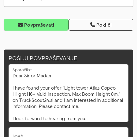
Povpraševati
Pokliči
POŠLJI POVPRAŠEVANJE
Sporočilo*
Ime*