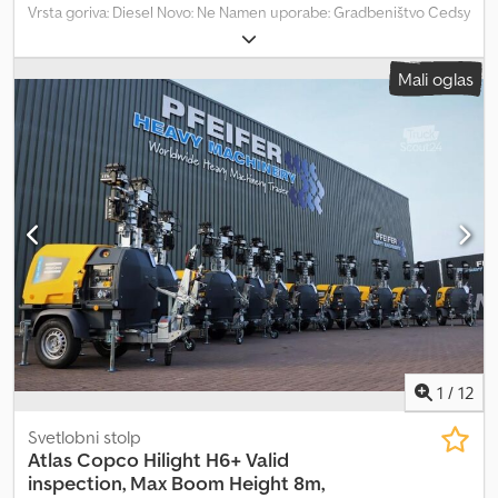
Vrsta goriva: Diesel Novo: Ne Namen uporabe: Gradbeništvo Cedsy
Evmwepfx Aphjha Znamka motorja: Kubota Dimenzije tovornega
prostora: 209 x 129 x 250 cm Serijska številka: ESF208613 Za več
Mali oglas
informacij se obrnite na PFEIFER GROUP.
1
/
12
Svetlobni stolp
Atlas Copco
Hilight H6+ Valid
inspection, Max Boom Height 8m,