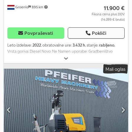
11.900 €
Groenlo
895 km
Fiksna cena plus DDV
(14.399 € bruto)
Povpraševati
Pokliči
Leto izdelave:
2022
, obratovalne ure:
3.432 h
, stanje:
rabljeno
,
Vrsta goriva: Diesel Novo: Ne Namen uporabe: Gradbeništvo
Znamka motorja: Komatsu Dimenzije tovornega prostora: 209 x 129
x 250 cm Serijska številka: ESF208606 Za več informacij se obrnite
Mali oglas
na skupino PFEIFER. Chodpfx Apoy Hbucehsa