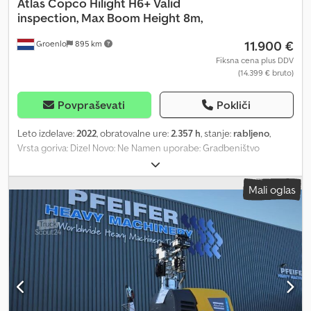
Atlas Copco
Hilight H6+ Valid
inspection, Max Boom Height 8m,
11.900 €
Groenlo
895 km
Fiksna cena plus DDV
(14.399 € bruto)
Povpraševati
Pokliči
Leto izdelave:
2022
, obratovalne ure:
2.357 h
, stanje:
rabljeno
,
Vrsta goriva: Dizel Novo: Ne Namen uporabe: Gradbeništvo
Znamka motorja: Kubota Csdpfoza R U Djx Aphsha Dimenzije
tovornega prostora: 209 x 129 x 250 cm Serijska številka:
Mali oglas
ESF208610 Za več informacij se obrnite na PFEIFER GROUP.