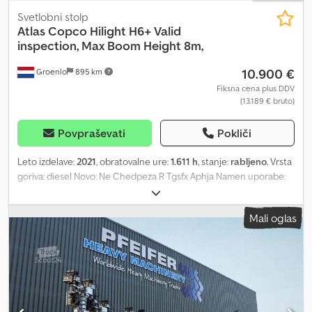
Svetlobni stolp
Atlas Copco
Hilight H6+ Valid
inspection, Max Boom Height 8m,
10.900 €
Groenlo
895 km
Fiksna cena plus DDV
(13.189 € bruto)
Povpraševati
Pokliči
Leto izdelave:
2021
, obratovalne ure:
1.611 h
, stanje:
rabljeno
, Vrsta
goriva: diesel Novo: Ne Chedpeza R Tgsfx Aphja Namen uporabe:
gradbeništvo Znamka motorja: Kubota Mere tovornega prostora:
209 x 129 x 250 cm Serijska številka: ESF207374 Za več informacij
Mali oglas
se obrnite na PFEIFER GROUP.