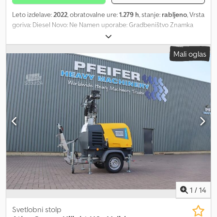
Leto izdelave:
2022
, obratovalne ure:
1.279 h
, stanje:
rabljeno
, Vrsta
goriva: Diesel Novo: Ne Namen uporabe: Gradbeništvo Znamka
motorja: Kubota Dimenzije tovornega prostora: 209 x 129 x 250 cm
Serijska številka: ESF208511 Za več informacij kontaktirajte
Mali oglas
PFEIFER GROUP. Chedpfxoy Hbt Eo Aphoa
1
/
14
Svetlobni stolp