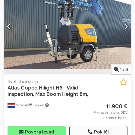
1
/
9
Svetlobni stolp
Atlas Copco
Hilight H6+ Valid
inspection, Max Boom Height 8m,
11.900 €
Groenlo
895 km
Fiksna cena plus DDV
(14.399 € bruto)
Povpraševati
Pokliči