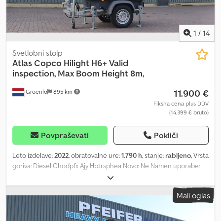
1
/
14
Svetlobni stolp
Atlas Copco
Hilight H6+ Valid
inspection, Max Boom Height 8m,
11.900 €
Groenlo
895 km
Fiksna cena plus DDV
(14.399 € bruto)
Povpraševati
Pokliči
Leto izdelave:
2022
, obratovalne ure:
1.790 h
, stanje:
rabljeno
, Vrsta
goriva: Diesel Chodpfx Ajy Hbtrsphea Novo: Ne Namen uporabe:
Gradbeništvo Znamka motorja: Kubota Dimenzije tovornega
prostora: 209 x 129 x 250 cm Serijska številka: ESF208623 Za
Mali oglas
dodatne informacije kontaktirajte PFEIFER GROUP.