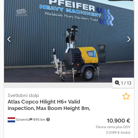
1
/
13
Svetlobni stolp
Atlas Copco
Hilight H6+ Valid
inspection, Max Boom Height 8m,
10.900 €
Groenlo
895 km
Fiksna cena plus DDV
(13.189 € bruto)