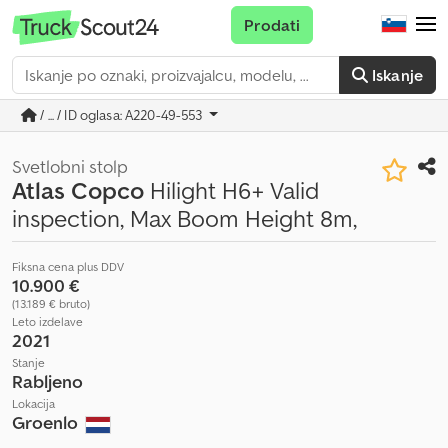
Prodati
Iskanje
/ ... / ID oglasa: A220-49-553
Svetlobni stolp
Atlas Copco
Hilight H6+ Valid
inspection, Max Boom Height 8m,
Fiksna cena plus DDV
10.900 €
(13.189 € bruto)
Leto izdelave
2021
Stanje
Rabljeno
Lokacija
Groenlo