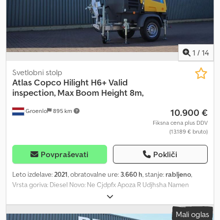
1
/
14
Svetlobni stolp
Atlas Copco
Hilight H6+ Valid
inspection, Max Boom Height 8m,
10.900 €
Groenlo
895 km
Fiksna cena plus DDV
(13.189 € bruto)
Povpraševati
Pokliči
Leto izdelave:
2021
, obratovalne ure:
3.660 h
, stanje:
rabljeno
,
Vrsta goriva: Diesel Novo: Ne Cjdpfx Apoza R Udjhsha Namen
uporabe: Gradbeništvo Znamka motorja: Kubota Dimenzije
tovornega prostora: 209 x 129 x 250 cm Serijska številka:
Mali oglas
ESF207362 Za več informacij se obrnite na PFEIFER GROUP.