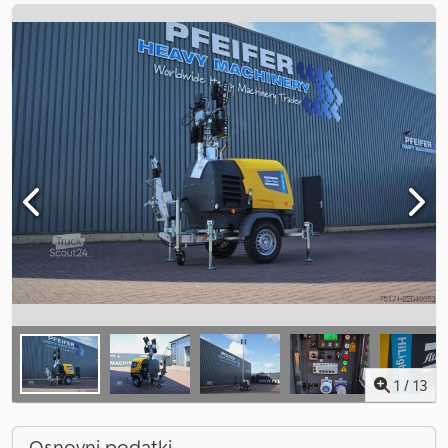
1
/
13
Osnovni podatki