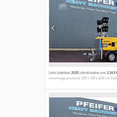
Leto izdelave:
2020
, obratovalne ure:
2.243 
tovornega prostora: 230 x 128 x 249 cm Csd