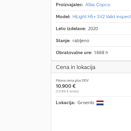
Proizvajalec:
Atlas Copco
Model:
HiLight H5+ SV2 Valid inspe
Leto izdelave:
2020
Stanje:
rabljeno
Obratovalne ure:
1.668 h
Cena in lokacija
Fiksna cena plus DDV
10.900 €
(13.189 € bruto)
Lokacija:
Groenlo