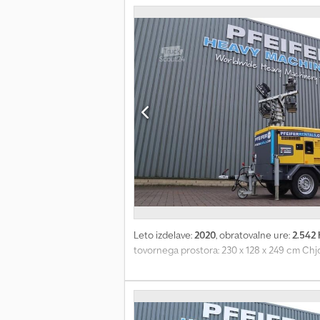
Leto izdelave:
2020
, obratovalne ure:
2.542 
tovornega prostora: 230 x 128 x 249 cm Chj