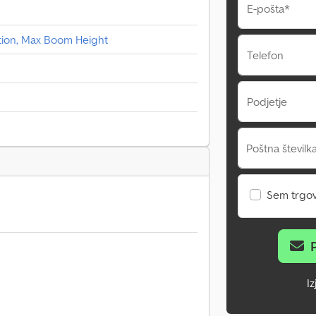
E-pošta*
ction, Max Boom Height
Telefon
Podjetje
Poštna številka
Sem trgo
I