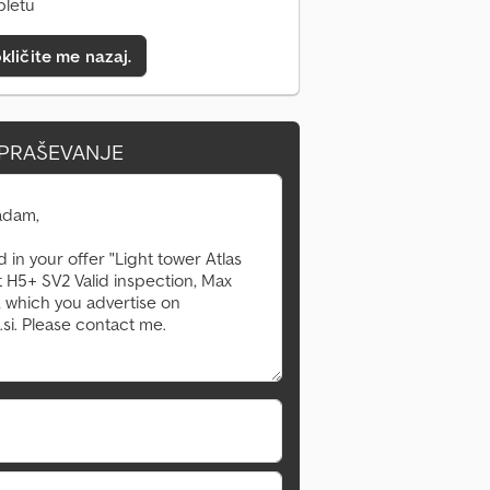
pletu
kličite me nazaj.
VPRAŠEVANJE