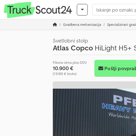
Gradbena mehanizacija
Specializirani grad
Svetlobni stolp
Atlas Copco
HiLight H5+ S
Fiksna cena plus DDV
10.900 €
Pošlji povpra
(13.189 € bruto)