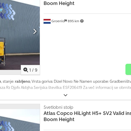
Boom Height
Groenlo
895 km
1
/
9
h
, stanje:
rabljeno
, Vrsta goriva: Dizel Novo: Ne Namen uporabe: Gradbeniš
sza Rz Djpfx Akbjha Serijska številka: ESF206419 Za več informacij se obrn
Svetlobni stolp
Atlas Copco
HiLight H5+ SV2 Valid in
Boom Height