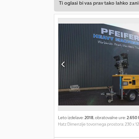
Ti oglasi bi vas prav tako lahko zani
Leto izdelave:
2018
, obratovalne ure:
2.650 
Hatz Dimenzije tovornega prostora: 230 x 12