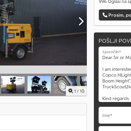
996 Oglasi na s
Prosim, po
POŠLJI PO
Sporočilo*
1
/
10
Ime*