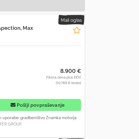
Mali oglas
spection, Max
8.900 €
Fiksna cena plus DDV
(10.769 € bruto)
Pošlji povpraševanje
men uporabe: gradbeništvo Znamka motorja:
EIFER GROUP.