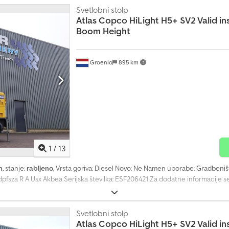
Svetlobni stolp
Atlas Copco
HiLight H5+ SV2 Valid in
Boom Height
Groenlo
895 km
1
/
13
h
, stanje:
rabljeno
, Vrsta goriva: Diesel Novo: Ne Namen uporabe: Gradbeni
dpfsza R A Usx Akbea Serijska številka: ESF206421 Za dodatne informacije 
Svetlobni stolp
Atlas Copco
HiLight H5+ SV2 Valid in