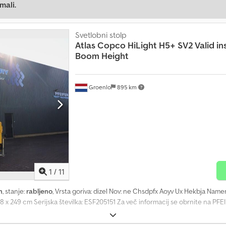
mali.
Svetlobni stolp
Atlas Copco
HiLight H5+ SV2 Valid in
Boom Height
Groenlo
895 km
1
/
11
h
, stanje:
rabljeno
, Vrsta goriva: dizel Nov: ne Chsdpfx Aoyv Ux Hekbja Na
8 x 249 cm Serijska številka: ESF205151 Za več informacij se obrnite na PF