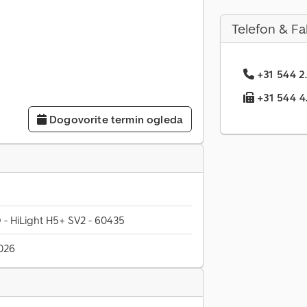
Telefon & Fa
+31 544 2.
+31 544 4.
Dogovorite termin ogleda
 HiLight H5+ SV2 - 60435
026