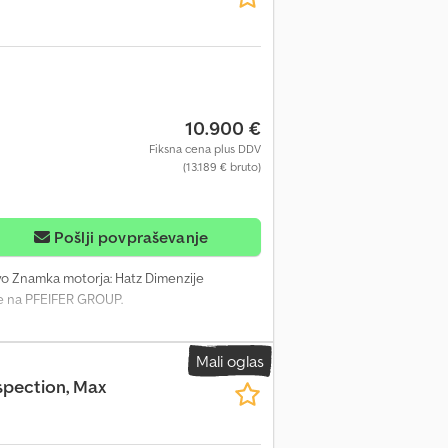
10.900 €
Fiksna cena plus DDV
(13.189 € bruto)
Pošlji povpraševanje
tvo Znamka motorja: Hatz Dimenzije
ite na PFEIFER GROUP.
Mali oglas
spection, Max