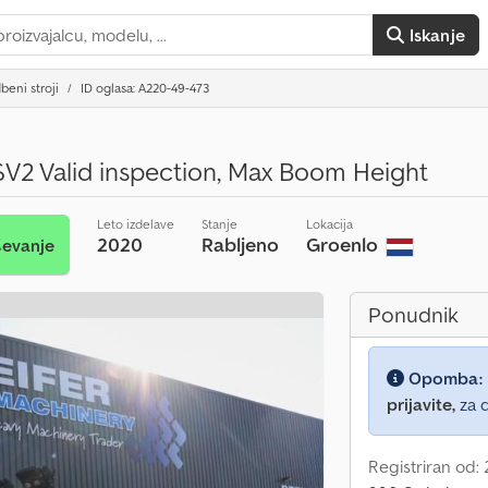
Iskanje
beni stroji
ID oglasa: A220-49-473
V2 Valid inspection, Max Boom Height
Leto izdelave
Stanje
Lokacija
2020
Rabljeno
Groenlo
ševanje
Ponudnik
Opomba:
prijavite,
za d
Registriran od: