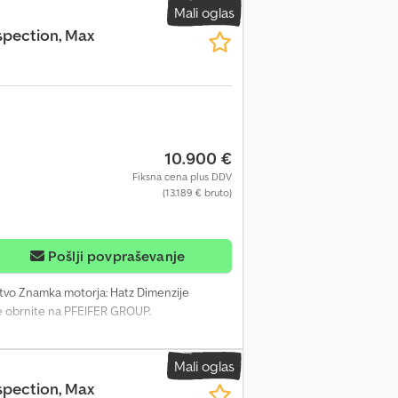
Mali oglas
spection, Max
10.900 €
Fiksna cena plus DDV
(13.189 € bruto)
Pošlji povpraševanje
štvo Znamka motorja: Hatz Dimenzije
se obrnite na PFEIFER GROUP.
Mali oglas
spection, Max