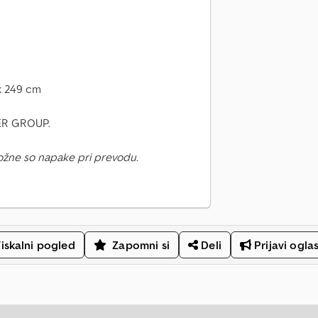
x 249 cm
FER GROUP.
ožne so napake pri prevodu.
iskalni pogled
Zapomni si
Deli
Prijavi ogla