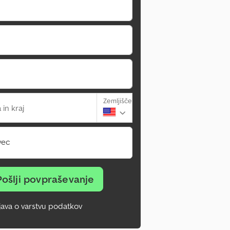
Zemljišče
 in kraj
vec
Pošlji povpraševanje
zjava o varstvu podatkov