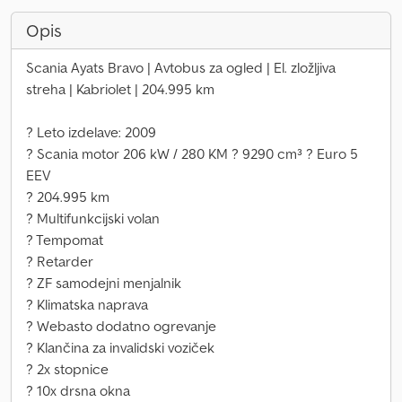
Opis
Scania Ayats Bravo | Avtobus za ogled | El. zložljiva
streha | Kabriolet | 204.995 km
? Leto izdelave: 2009
? Scania motor 206 kW / 280 KM ? 9290 cm³ ? Euro 5
EEV
? 204.995 km
? Multifunkcijski volan
? Tempomat
? Retarder
? ZF samodejni menjalnik
? Klimatska naprava
? Webasto dodatno ogrevanje
? Klančina za invalidski voziček
? 2x stopnice
? 10x drsna okna