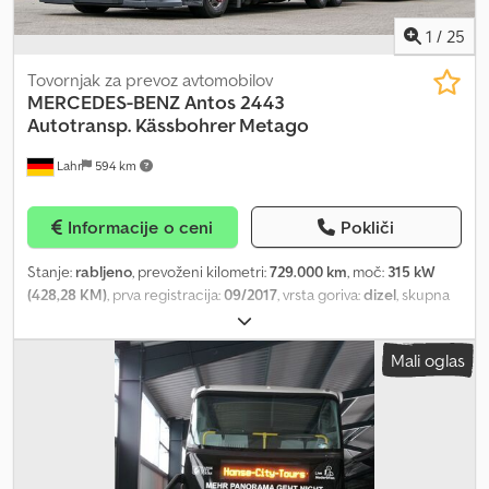
vozila na zahtevo. Obiščite našo stran na Facebooku.
1
/
25
Tovornjak za prevoz avtomobilov
MERCEDES-BENZ
Antos 2443
Autotransp. Kässbohrer Metago
Lahr
594 km
Informacije o ceni
Pokliči
Stanje:
rabljeno
, prevoženi kilometri:
729.000 km
, moč:
315 kW
(428,28 KM)
, prva registracija:
09/2017
, vrsta goriva:
dizel
, skupna
masa:
38.200 kg
, zavore:
retarder
, barva:
rdeča
, vrsta prenosa:
samodejen
, emisijski razred:
Euro 6
, Oprema:
ABS, elektronski
Mali oglas
program stabilnosti (ESP), klimatska naprava, parkirni grelec
,
Mercedes-Benz Antos 2443 avtoprevoznik. Kässbohrer Metago,
zaviralnik, Euro 6 Dodpfjzmkzijx Af Uokr Za povpraševanja: 0726639
* Stanje: zelo dobro * Prva registracija: 09/2017 * Lastna teža:
13.118 kg * Dovoljena skupna masa: 23.000 kg * Motor: 315 kW / 430
KM * Prostornina: 10.677 cm3 * Euro norma: Euro 6 * Zaviralka *