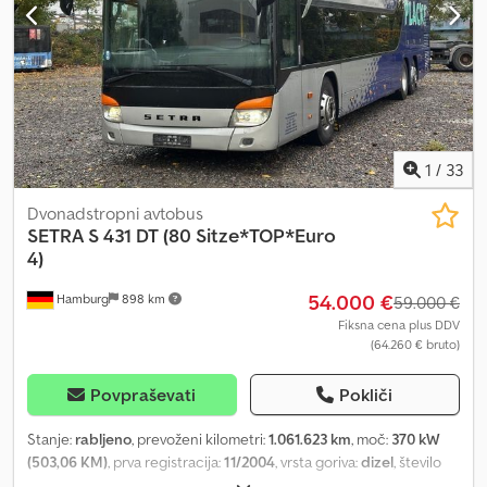
1
/
33
Dvonadstropni avtobus
SETRA
S 431 DT (80 Sitze*TOP*Euro
4)
54.000 €
Hamburg
898 km
59.000 €
Fiksna cena plus DDV
(64.260 € bruto)
Povpraševati
Pokliči
Stanje:
rabljeno
, prevoženi kilometri:
1.061.623 km
, moč:
370 kW
(503,06 KM)
, prva registracija:
11/2004
, vrsta goriva:
dizel
, število
sedežev:
80
, vrsta prenosa:
samodejen
, emisijski razred:
Euro 4
,