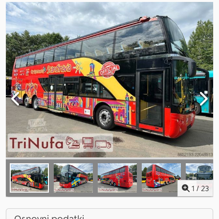
1
/
23
Osnovni podatki