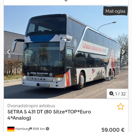
barva:
srebrn
, zavore:
retarder
, Leto izdelave:
2004
, Oprema:
ABS,
Mali oglas
elektronski program stabilnosti (ESP), filter saj, klimatska
naprava, kopalnica, navigacijski sistem, parkirni grelec,
vgradna kuhinja
, Setra 431 DT, vozilo iz prve roke. 80 sedežev,
avtomatski menjalnik, popolna oprema, klimatska naprava, Euro 4,
filter za trdne delce. Neto cena: 59.000 evrov. O vizualnem in
tehničnem stanju se prepričajte sami na licu mesta. Dksdpfx
Afexunaxo Uor Pomagamo vam pri izvozu s potrdilom o prvotnih
podatkih za homologacijo v posamezni državi, izjavo dobavitelja,
pripravo izvoznih dokumentov in, če je potrebno, pri pridobitvi
carinske oznake. - Ogled in preizkusna vožnja sta možna kadarkoli,
tudi ob vikendih, po predhodnem dogovoru po telefonu! Možnost
odkupa vašega starega vozila in dostave novega vozila na vaš
naslov na zahtevo. Obiščite našo stran na Facebooku.
1
/
32
Dvonadstropni avtobus
SETRA
S 431 DT (80 Sitze*TOP*Euro
4*Analog)
59.000 €
Hamburg
898 km