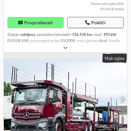
Fiksna cena plus DDV
(70.210 € bruto)
Povpraševati
Pokliči
Stanje:
rabljeno
, prevoženi kilometri:
724.516 km
, moč:
370 kW
(503,06 KM)
, prva registracija:
03/2006
, vrsta goriva:
dizel
, število
sedežev:
80
, vrsta prenosa:
samodejen
, emisijski razred:
Euro 4
,
barva:
črn
, zavore:
retarder
, Leto izdelave:
2006
, Oprema:
ABS,
Mali oglas
elektronski program stabilnosti (ESP), filter saj, klimatska
naprava, kopalnica, navigacijski sistem, parkirni grelec,
vgradna kuhinja
, Setra 431 DT, vozilo iz prve roke. 80 sedežev
(trenutno 70 + 1 + 1), samodejna menjalnika, popolna oprema,
klimatska naprava, Euro 4, filter za trdne delce, analogni tahograf.
Neto cena: 59.000 evrov. Dkedjywq E Eepfx Af Uer O vizualnem in
tehničnem stanju se prepričajte sami na kraju samem. Podpiramo
vas pri izvozu z originalno potrditvijo podatkov za homologacijo v
posamezni državi, izjavo dobavitelja, pripravo izvoznih dokumentov
in po potrebi z carinsko oznako. - Ogled in testna vožnja sta
možna kadar koli, tudi ob koncih tedna, po predhodnem
dogovoru po telefonu! Ob upoštevanju ponudbe in ob prenosu