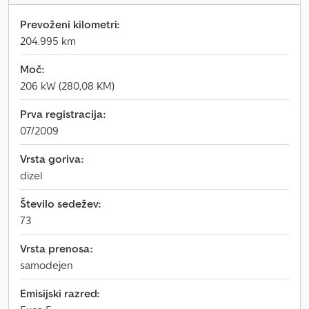
Prevoženi kilometri:
204.995 km
Moč:
206 kW (280,08 KM)
Prva registracija:
07/2009
Vrsta goriva:
dizel
Število sedežev:
73
Vrsta prenosa:
samodejen
Emisijski razred: