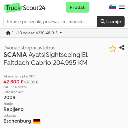
Prodati
Iskanje
/ ... / ID oglasa: A220-48-913
Dvonadstropni avtobus
SCANIA
Ayats|Sightseeing|El.
Faltdach|Cabrio|204.995 KM
Fiksna cena plus DDV
42.800 €
43.800 €
(50.932 € bruto)
Leto izdelave
2009
Stanje
Rabljeno
Lokacija
Eschenburg