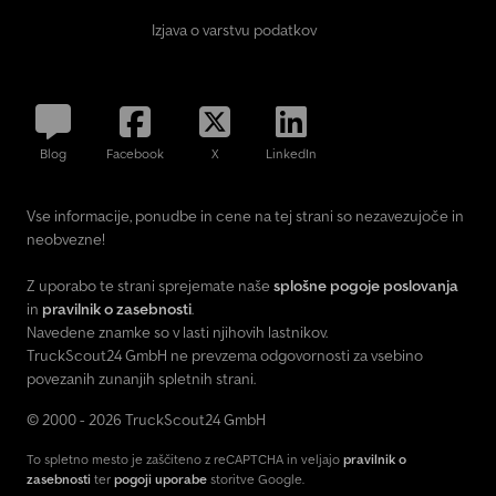
Izjava o varstvu podatkov
Blog
Facebook
X
LinkedIn
Vse informacije, ponudbe in cene na tej strani so nezavezujoče in
neobvezne!
Z uporabo te strani sprejemate naše
splošne pogoje poslovanja
in
pravilnik o zasebnosti
.
Navedene znamke so v lasti njihovih lastnikov.
TruckScout24 GmbH ne prevzema odgovornosti za vsebino
povezanih zunanjih spletnih strani.
© 2000 - 2026 TruckScout24 GmbH
To spletno mesto je zaščiteno z reCAPTCHA in veljajo
pravilnik o
zasebnosti
ter
pogoji uporabe
storitve Google.