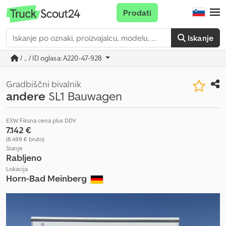
Prodati
Iskanje
/ ... / ID oglasa: A220-47-928
Gradbiščni bivalnik
andere
SL1 Bauwagen
EXW Fiksna cena plus DDV
7.142 €
(8.499 € bruto)
Stanje
Rabljeno
Lokacija
Horn-Bad Meinberg