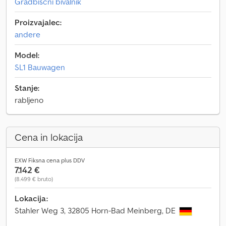
Gradbiščni bivalnik
Proizvajalec:
andere
Model:
SL1 Bauwagen
Stanje:
rabljeno
Cena in lokacija
EXW Fiksna cena plus DDV
7.142 €
(8.499 € bruto)
Lokacija:
Stahler Weg 3, 32805 Horn-Bad Meinberg, DE