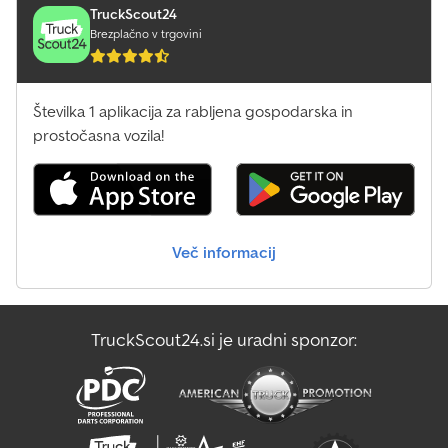
TruckScout24
Brezplačno v trgovini
Številka 1 aplikacija za rabljena gospodarska in
prostočasna vozila!
Več informacij
TruckScout24.si je uradni sponzor: