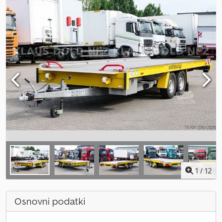
1
/
12
Osnovni podatki