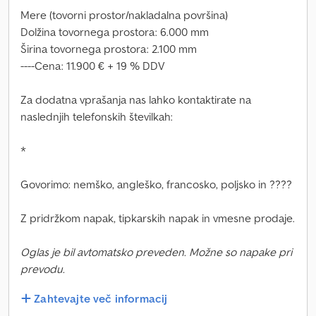
Mere (tovorni prostor/nakladalna površina)
Dolžina tovornega prostora: 6.000 mm
Širina tovornega prostora: 2.100 mm
----Cena: 11.900 € + 19 % DDV
Za dodatna vprašanja nas lahko kontaktirate na
naslednjih telefonskih številkah:
*
Govorimo: nemško, angleško, francosko, poljsko in ????
Z pridržkom napak, tipkarskih napak in vmesne prodaje.
Oglas je bil avtomatsko preveden. Možne so napake pri
prevodu.
Zahtevajte več informacij