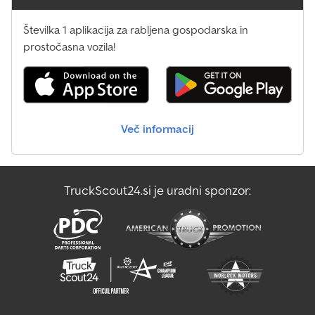
Številka 1 aplikacija za rabljena gospodarska in
prostočasna vozila!
Več informacij
TruckScout24.si je uradni sponzor: