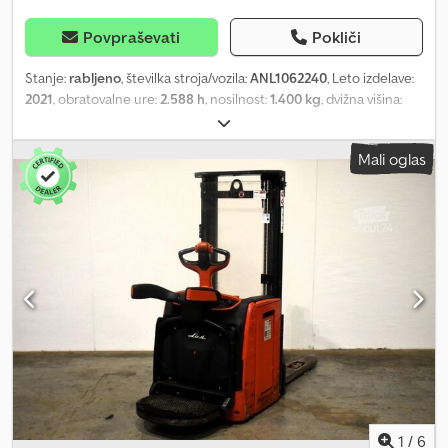
Povpraševati
Pokliči
Stanje:
rabljeno
, številka stroja/vozila:
ANL1062240
, Leto izdelave:
2021
, obratovalne ure:
2.588 h
, nosilnost:
1.400 kg
, dvižna višina:
4.266 mm
, prosto dvigovanje:
1.400 mm
, težišče tovora:
600 mm
,
tip droga:
triplex
, kapaciteta baterije:
375 Ah
, napetost baterije:
24
Mali oglas
V
, širina nosilnega okvirja vilic:
560 mm
, dolžina vilic:
1.150 mm
,
lastna masa:
1.476 kg
, skupna višina:
1.920 mm
, skupna dolžina:
2.132 mm
, skupna širina:
800 mm
, gorivo:
elektrika
, - Aquamatic na
baterijo - Vozniški vtikač REMA 160A - Stranska menjava baterije z
valji - Začetni dvig - Vilice dimenzije 560 - 1150 mm - Nosilec vilic
primeren za mrežaste zaboje - Plazilna vožnja - Mehki spust -
Zaščita droga: polikarbonat - Kontrola dostopa: LFM-RFID -
Zložljiva platforma - Prenos podatkov na spletu Dkjdpfx Amszhx R
Ioijr - LSP 0.6
1
/
6