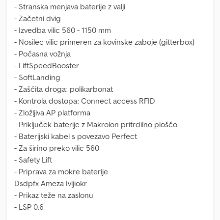
- Stranska menjava baterije z valji
- Začetni dvig
- Izvedba vilic 560 - 1150 mm
- Nosilec vilic primeren za kovinske zaboje (gitterbox)
- Počasna vožnja
- LiftSpeedBooster
- SoftLanding
- Zaščita droga: polikarbonat
- Kontrola dostopa: Connect access RFID
- Zložljiva AP platforma
- Priključek baterije z Makrolon pritrdilno ploščo
- Baterijski kabel s povezavo Perfect
- Za širino preko vilic 560
- Safety Lift
- Priprava za mokre baterije
Dsdpfx Ameza Ivljiokr
- Prikaz teže na zaslonu
- LSP 0.6