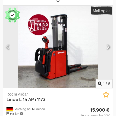
5.316 mm
, prosto dvigovanje:
1.750 mm
, težišče tovora:
600 mm
,
tip droga:
triplex
, kapaciteta baterije:
375 Ah
, napetost baterije:
24
Mali oglas
V
, širina nosilnega okvirja vilic:
560 mm
, dolžina vilic:
1.150 mm
,
lastna masa:
1.538 kg
, skupna višina:
2.270 mm
, skupna dolžina:
2.057 mm
, skupna širina:
790 mm
, gorivo:
elektrika
, - Aquamatic na
baterije - vozilni priključek REMA 160A - navpična menjava baterije
- začetni dvig - izvedba vilic 560–1150 mm, 560 / 1150 / 71 mm -
vožnja v počasnem tempu - zaščita droga: žičnata mreža - nadzor
dostopa: PIN-koda - omejevalnik obrabe vilic - upravljanje z
vrtljivim gumbom Dedpfszrqcwsx Amiekr - senzor za trčenje DT -
dvojno oporno kolo - LSP 0.6 Ref: ANL1097073
1
/
6
Ročni viličar
Linde
L 14 AP i 1173
15.900 €
Garching bei München
345 km
Fiksna cena plus DDV