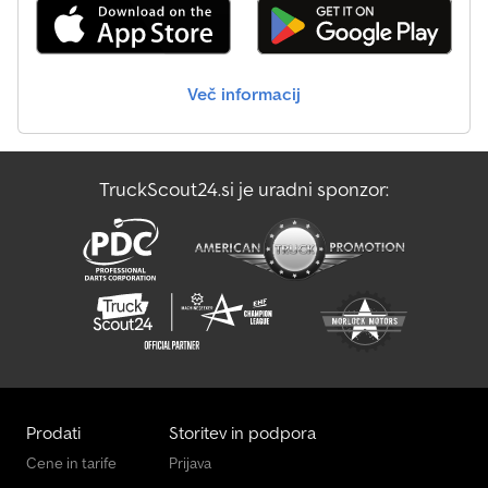
Več informacij
TruckScout24.si je uradni sponzor:
Prodati
Storitev in podpora
Cene in tarife
Prijava