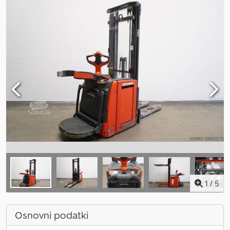
1
/
5
Osnovni podatki