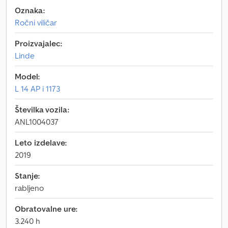
Oznaka:
Ročni viličar
Proizvajalec:
Linde
Model:
L 14 AP i 1173
Številka vozila:
ANL1004037
Leto izdelave:
2019
Stanje:
rabljeno
Obratovalne ure:
3.240 h