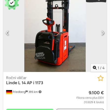
lastna masa:
1.473 kg
, skupna višina:
1.920 mm
, skupna dolžina:
2.132 mm
, skupna širina:
800 mm
, gorivo:
elektrika
, - Aquamatic z
baterijskim pogonom - Vozilni priključek REMA 160A - Stranska
menjava baterije s kolesi - Začetni dvig - Izvedba vilic: 560 – 1150
mm - Nosilec vilic, primeren za paletne omare - Delovanje pri nizki
hitrosti - Sistem za povečanje hitrosti dviga (LiftSpeedBooster) -
Sistem za mehko pristajanje (SoftLanding) - Zaščita stebrčka:
polikarbonat - Nadzor dostopa: LFM-RFID Dkodpfxezhpuws Amisr -
Zložljiva platforma - LSP 0,6 Referenca: ANL1062238
1
/
4
Ročni viličar
Linde
L 14 AP i 1173
9.100 €
Friedberg
395 km
Fiksna cena plus DDV
(10.829 € bruto)