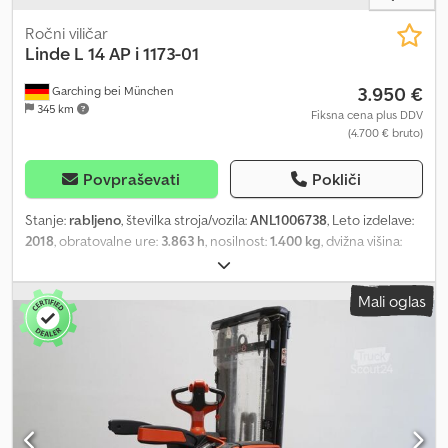
Ročni viličar
Linde
L 14 AP i 1173-01
3.950 €
Garching bei München
345 km
Fiksna cena plus DDV
(4.700 € bruto)
Povpraševati
Pokliči
Stanje:
rabljeno
, številka stroja/vozila:
ANL1006738
, Leto izdelave:
2018
, obratovalne ure:
3.863 h
, nosilnost:
1.400 kg
, dvižna višina:
2.844 mm
, prosto dvigovanje:
150 mm
, težišče tovora:
600 mm
, tip
droga:
simpleks
, kapaciteta baterije:
375 Ah
, napetost baterije:
24
Mali oglas
V
, širina nosilnega okvirja vilic:
560 mm
, dolžina vilic:
1.150 mm
,
lastna masa:
1.323 kg
, skupna višina:
1.990 mm
, skupna dolžina:
2.057 mm
, skupna širina:
800 mm
, gorivo:
elektrika
, - Aquamatic na
baterijo - Priključek vozila REMA 160A - Bočna menjava baterije
brez valjev - Začetni dvig - Izvedba vilic 560 - 1150 mm, 560 / 1150 /
55 mm - Nosilec vilic primeren za mrežaste zaboje - Omejitev
hitrosti: 6 km/h - Plazilni hod - LiftSpeedBooster - Zaščita droga: