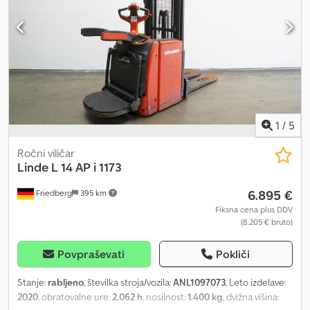
- 1200 - 71 mm - počasna vožnja - LiftSpeedBooster - SoftLanding
- zaščita jambora: polikarbonat - nadzor dostopa: stikalni sistem -
zložljiva platforma AP - posebna izvedba vilic 560 - 1200 - 71 mm -
LSP 0.6 Št.: ANL1055729
1
/
5
Ročni viličar
Linde
L 14 AP i 1173
6.895 €
Friedberg
395 km
Fiksna cena plus DDV
(8.205 € bruto)
Povpraševati
Pokliči
Stanje:
rabljeno
, številka stroja/vozila:
ANL1097073
, Leto izdelave:
2020
, obratovalne ure:
2.062 h
, nosilnost:
1.400 kg
, dvižna višina: