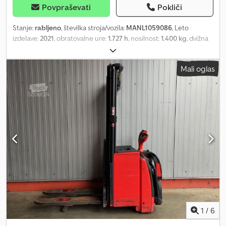
Povpraševati
Pokliči
Stanje:
rabljeno
, številka stroja/vozila:
MANL1059086
, Leto
izdelave:
2021
, obratovalne ure:
1.727 h
, nosilnost:
1.400 kg
, dvižna
višina:
4.266 mm
, prosto dvigovanje:
1.400 mm
, težišče tovora:
600
mm
, tip droga:
triplex
, kapaciteta baterije:
375 Ah
, napetost
Mali oglas
baterije:
24 V
, širina nosilnega okvirja vilic:
560 mm
, dolžina vilic:
1.150 mm
, lastna masa:
1.457 kg
, skupna višina:
1.920 mm
, skupna
dolžina:
2.390 mm
, skupna širina:
800 mm
, gorivo:
elektrika
, -
Aquamatic in kroženje elektrolita na bateriji - Vozniški priključek
REMA 160A - Stranska menjava baterije z valji Dkodpfx Amoy
Tctgsisr - Začetni dvig - Vilice 560 - 1150 mm, 560 / 1150 / 55 mm -
Nosilec vilic primeren za mrežaste zaboje - Počasna vožnja -
LiftSpeedBooster - SoftLanding - Zaščita jambora: polikarbonat -
Tandemsko podporno kolo - Safety Lift - Zložljiva platforma - LSP
0,6
1
/
6