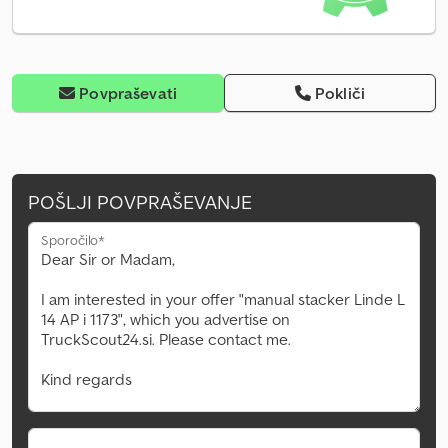
Povpraševati
Pokliči
POŠLJI POVPRAŠEVANJE
Sporočilo*