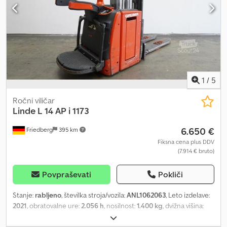
počasna vožnja - sistem za mehko pristajanje (SoftLanding) -
zaščita droga: polikarbonat - nadzor dostopa: Connect access
RFID - zložljiva platforma - prenos podatkov prek spleta - LSP 0,6
Ref: ANL1062239
1
/
5
Ročni viličar
Linde
L 14 AP i 1173
6.650 €
Friedberg
395 km
Fiksna cena plus DDV
(7.914 € bruto)
Povpraševati
Pokliči
Stanje:
rabljeno
, številka stroja/vozila:
ANL1062063
, Leto izdelave:
2021
, obratovalne ure:
2.056 h
, nosilnost:
1.400 kg
, dvižna višina:
4.266 mm
, prosto dvigovanje:
1.400 mm
, težišče tovora:
600 mm
,
tip droga:
triplex
, kapaciteta baterije:
375 Ah
, napetost baterije:
24