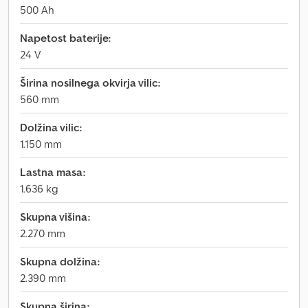
500 Ah
Napetost baterije:
24 V
Širina nosilnega okvirja vilic:
560 mm
Dolžina vilic:
1.150 mm
Lastna masa:
1.636 kg
Skupna višina:
2.270 mm
Skupna dolžina:
2.390 mm
Skupna širina: