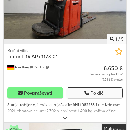
polikarbonat Dkodpfx Aszhpvhjmier - Nadzor dostopa: PIN koda -
Zložljiva platforma - LSP 0,6 Ref: ANL1006738
1
/
5
Ročni viličar
Linde
L 14 AP i 1173-01
6.650 €
Friedberg
395 km
Fiksna cena plus DDV
(7.914 € bruto)
Povpraševati
Pokliči
Stanje:
rabljeno
, številka stroja/vozila:
ANL1062238
, Leto izdelave:
2021
, obratovalne ure:
2.702 h
, nosilnost:
1.400 kg
, dvižna višina:
4.266 mm
, prosto dvigovanje:
1.400 mm
, težišče tovora:
600 mm
,
tip droga:
triplex
, kapaciteta baterije:
375 Ah
, napetost baterije:
24
Mali oglas
V
, širina nosilnega okvirja vilic:
560 mm
, dolžina vilic:
1.150 mm
,