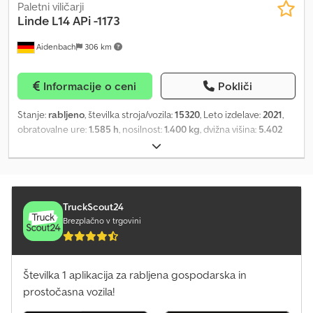
Paletni viličarji
Linde
L14 APi -1173
Aidenbach
306 km
Informacije o ceni
Pokliči
Stanje:
rabljeno
, številka stroja/vozila:
15320
, Leto izdelave:
2021
,
obratovalne ure:
1.585 h
, nosilnost:
1.400 kg
, dvižna višina:
5.402
mm
, prosto dvigovanje:
1.850 mm
, gradbena višina:
2.260 mm
,
dolžina vilic:
1.150 mm
, velikost sprednje pnevmatike:
, velikost
zadnje pnevmatike:
, skupna masa:
1.243 kg
, Tip motorja: Električni,
proizvajalec: Linde Dkjdpfx Amozhy Disisr
TruckScout24
Brezplačno v trgovini
Številka 1 aplikacija za rabljena gospodarska in
prostočasna vozila!