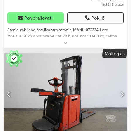
(18.921 € bruto)
Povpraševati
Pokliči
Stanje:
rabljeno
, številka stroja/vozila:
MANL1072334
, Leto
izdelave:
2023
, obratovalne ure:
79 h
, nosilnost:
1.400 kg
, dvižna
višina:
4.716 mm
, prosto dvigovanje:
1.550 mm
, težišče tovora:
600
mm
, tip droga:
triplex
, kapaciteta baterije:
375 Ah
, napetost
Mali oglas
baterije:
24 V
, širina nosilnega okvirja vilic:
560 mm
, dolžina vilic:
1.150 mm
, lastna masa:
1.492 kg
, skupna višina:
2.070 mm
, skupna
dolžina:
2.057 mm
, skupna širina:
800 mm
, gorivo:
elektrika
, -
Akumatski sistem in elektrolitska cirkulacija na akumulatorju -
Priključek za vozilo REMA 160A - Vertikalna menjava akumulatorja -
Začetni dvig - Izvedba vilic: 560 – 1150 mm, 560 / 1150 / 55 mm -
Nosilec vilic, primeren za paletne rešetke - Počasna vožnja -
Mehko pristajanje - Zaščita nosilca: polikarbonat - Nadzor
dostopa: LFM-RFID - Vzmetena, zložljiva platforma - ac: nadzor
dostopa RFID - an: analiza uporabe - Kabel za akumulator z
vtičnico Djdpfxozpghdj Amiskr - Označevanje Linde - Prenos
podatkov prek Wi-Fi - Funkcija dvonadstropnega delovanja -
Kabel 160 A z zračnim priključkom Rema (EUW) - Podaljšek