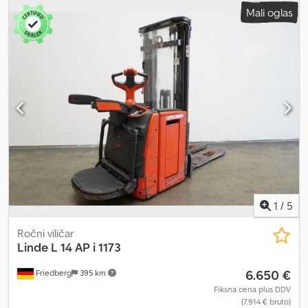
Mali oglas
V
, širina nosilnega okvirja vilic:
560 mm
, dolžina vilic:
1.150 mm
,
lastna masa:
1.477 kg
, skupna višina:
1.920 mm
, skupna dolžina:
2.132 mm
, skupna širina:
800 mm
, gorivo:
elektrika
, - Aquamatic na
baterije Dkedpfxjzifzpo Amier - Vozilni priključek REMA 160 A -
Stranska menjava baterije s kolesi - Začetni dvig - Izvedba vilic:
560 – 1150 mm - Nosilec vilic, primeren za paletne kletke -
Počasen način vožnje - Sistem za povečanje hitrosti dviganja
(LiftSpeedBooster) - Sistem za mehko spuščanje (SoftLanding) -
Zaščita drogovja: polikarbonat - Nadzor dostopa: povezljiv RFID
dostop (Connect access RFID) - Zložljiva platforma - Prenos
podatkov prek spleta - LSP 0,6 Ref: ANL1062063
1
/
5
Ročni viličar
Linde
L 14 AP i 1173
6.650 €
Friedberg
395 km
Fiksna cena plus DDV
(7.914 € bruto)