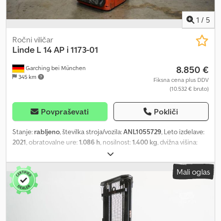
1
/
5
Ročni viličar
Linde
L 14 AP i 1173-01
8.850 €
Garching bei München
345 km
Fiksna cena plus DDV
(10.532 € bruto)
Povpraševati
Pokliči
Stanje:
rabljeno
, številka stroja/vozila:
ANL1055729
, Leto izdelave:
2021
, obratovalne ure:
1.086 h
, nosilnost:
1.400 kg
, dvižna višina:
4.716 mm
, prosto dvigovanje:
1.550 mm
, težišče tovora:
600 mm
,
tip droga:
triplex
, kapaciteta baterije:
250 Ah
, napetost baterije:
24
Mali oglas
V
, širina nosilnega okvirja vilic:
560 mm
, dolžina vilic:
1.200 mm
,
lastna masa:
1.322 kg
, skupna višina:
2.070 mm
, skupna dolžina:
2.057 mm
, skupna širina:
800 mm
, gorivo:
elektrika
, - Aquamatic na
baterijski pogon - vozilni priključek REMA 160A - vertikalna
menjava baterije - začetni dvig Dksdpfx Amszrz Rloisr - ostalo, 560