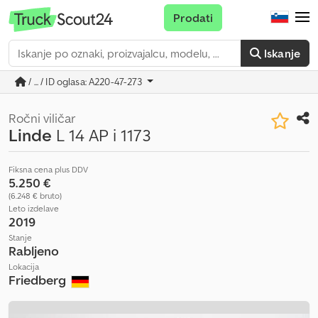
Prodati
Iskanje
/ ... / ID oglasa: A220-47-273
Ročni viličar
Linde
L 14 AP i 1173
Fiksna cena plus DDV
5.250 €
(6.248 € bruto)
Leto izdelave
2019
Stanje
Rabljeno
Lokacija
Friedberg