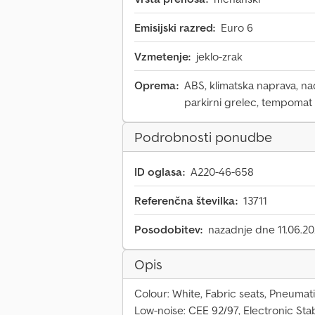
Emisijski razred:
Euro 6
Vzmetenje:
jeklo-zrak
Oprema:
ABS, klimatska naprava, na
parkirni grelec, tempomat
Podrobnosti ponudbe
ID oglasa:
A220-46-658
Referenčna številka:
13711
Posodobitev:
nazadnje dne 11.06.2
Opis
Colour: White, Fabric seats, Pneumati
Low-noise: CEE 92/97, Electronic Stabi