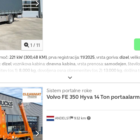
1
/
11
 moč:
221 kW (300,48 KM)
, prva registracija:
11/2025
, vrsta goriva:
dizel
, veli
o:
dizel
, voznikova kabina:
dnevna kabina
, vrsta prenosa:
samodejen
, števil
tev (os 1):
8.000 kg
, dovoljena osna obremenitev (os 2):
13.000 kg
, dolžina
adalnega prostora:
2.760 mm
, Leto izdelave:
2025
, Oprema:
dvižna zadnja p
alnik Menjalnik: ZF TraXon, 12 prestav, avtomatski Konfiguracija osi Dimenz
 8.000 kg; profil pnevmatike levo: 100 %; profil pnevmatike desno: 100 %; 
Sistem portalne roke
Volvo
FE 350 Hyva 14 Ton portaalar
nevmatike levo: 100 %; profil pnevmatike desno: 100 %; vzmetenje: zračno v
 19.000 kg Funkcionalno Nakladalna ploščad: Dhollandia DH-LM 3.0, zadnja 
tanje Splošno stanje: zelo dobro Tehnično stanje: zelo dobro Optično stan
ANDELST
932 km