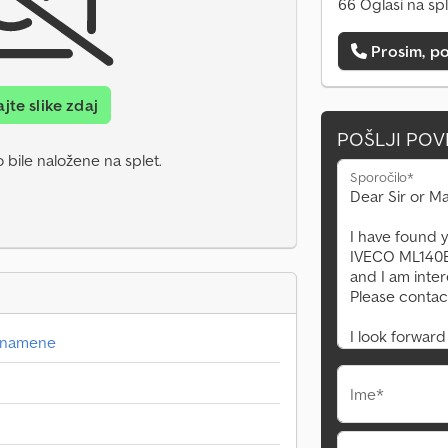
66 Oglasi na sp
Prosim, po
jte slike zdaj
POŠLJI PO
 bile naložene na splet.
Sporočilo*
e namene
Ime*