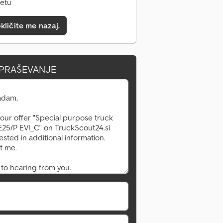
letu
kličite me nazaj.
VPRAŠEVANJE