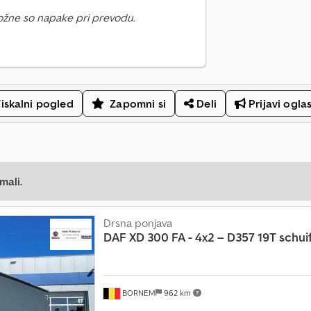
ožne so napake pri prevodu.
iskalni pogled
Zapomni si
Deli
Prijavi ogla
mali.
Drsna ponjava
DAF
XD 300 FA - 4x2 – D357 19T schuifz
BORNEM
962 km