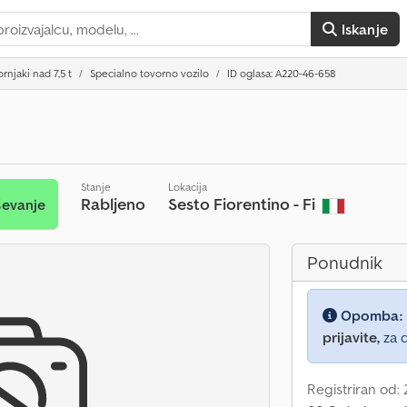
Iskanje
rnjaki nad 7,5 t
Specialno tovorno vozilo
ID oglasa: A220-46-658
Stanje
Lokacija
Rabljeno
Sesto Fiorentino - Fi
ševanje
Ponudnik
Opomba:
prijavite,
za d
Registriran od: 