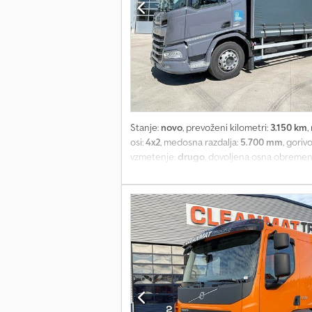
Stanje:
novo
, prevoženi kilometri:
3.150 km
,
osi:
4x2
, medosna razdalja:
5.700 mm
, goriv
vzmetenje:
drugo
, dovoljena osna obremeni
tovornega prostora:
2.470 mm
, višina nakl
Delovna prostornina motorja: 10.900 cc Menj
zavore Sprednja os: maks. osna obremenitev:
maks. osna obremenitev: 13.000 kg; profil p
Nosilnost: 7.925 kg Skupna dovoljena masa:
Alumac Schuifzeil Crjdpfxjy T Eqne Amajf S
Garancija: Geen