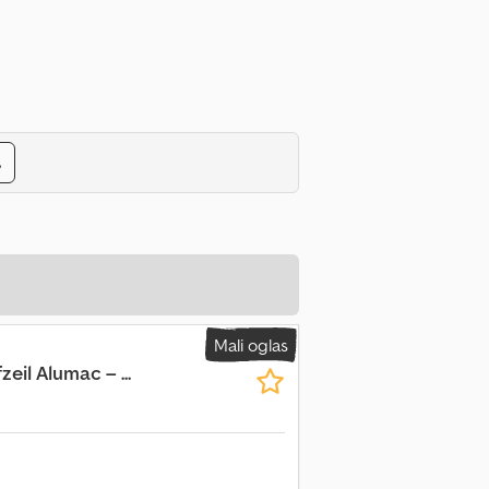
s
Mali oglas
eil Alumac – ...