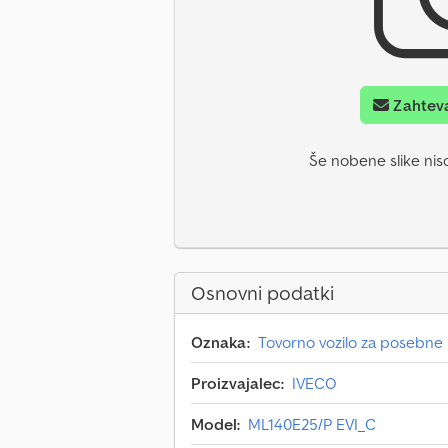
Zahteva
Še nobene slike niso
Osnovni podatki
Oznaka:
Tovorno vozilo za posebn
Proizvajalec:
IVECO
Model:
ML140E25/P EVI_C