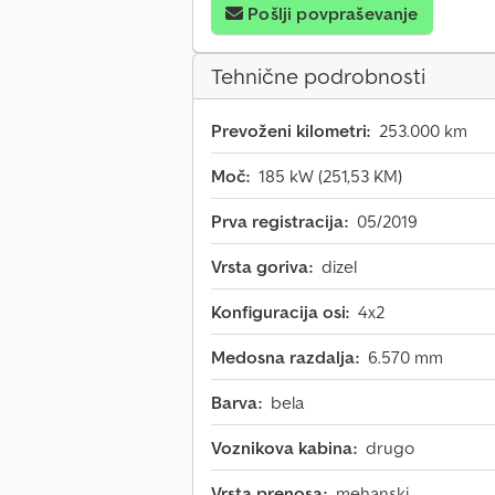
Pošlji povpraševanje
Tehnične podrobnosti
Prevoženi kilometri:
253.000 km
Moč:
185 kW (251,53 KM)
Prva registracija:
05/2019
Vrsta goriva:
dizel
Konfiguracija osi:
4x2
Medosna razdalja:
6.570 mm
Barva:
bela
Voznikova kabina:
drugo
Vrsta prenosa:
mehanski