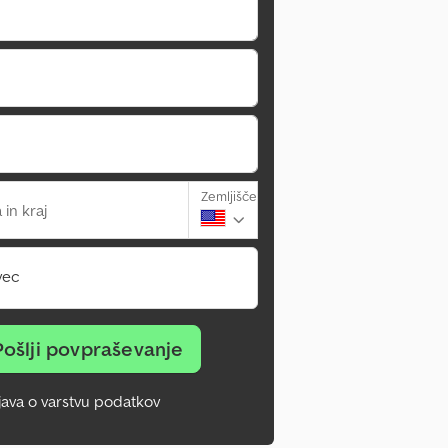
Zemljišče
 in kraj
vec
Pošlji povpraševanje
zjava o varstvu podatkov