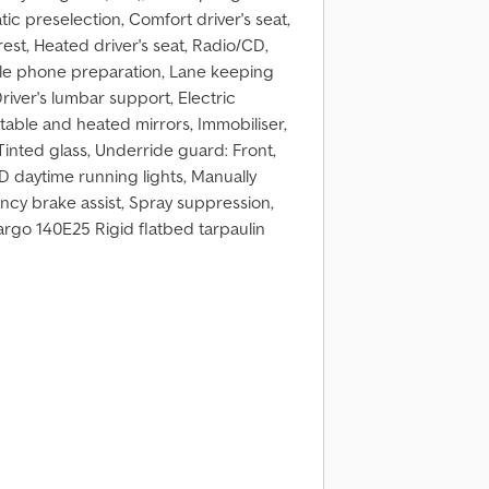
ic preselection, Comfort driver's seat,
rest, Heated driver's seat, Radio/CD,
bile phone preparation, Lane keeping
Driver's lumbar support, Electric
stable and heated mirrors, Immobiliser,
Tinted glass, Underride guard: Front,
ED daytime running lights, Manually
ency brake assist, Spray suppression,
o 140E25 Rigid flatbed tarpaulin