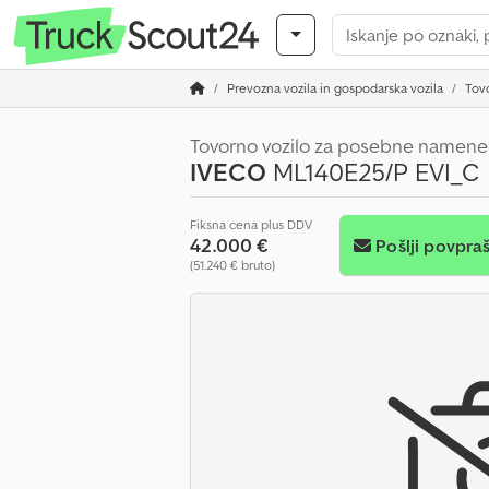
Prevozna vozila in gospodarska vozila
Tovo
Tovorno vozilo za posebne namene
IVECO
ML140E25/P EVI_C
Fiksna cena plus DDV
42.000 €
Pošlji povpra
(51.240 € bruto)