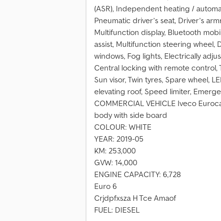
(ASR), Independent heating / automat
Pneumatic driver’s seat, Driver’s arm
Multifunction display, Bluetooth mo
assist, Multifunction steering wheel, 
windows, Fog lights, Electrically adju
Central locking with remote control, 
Sun visor, Twin tyres, Spare wheel, L
elevating roof, Speed limiter, Emerg
COMMERCIAL VEHICLE Iveco Eurocarg
body with side board
COLOUR: WHITE
YEAR: 2019-05
KM: 253,000
GVW: 14,000
ENGINE CAPACITY: 6,728
Euro 6
Crjdpfxsza H Tce Amaof
FUEL: DIESEL