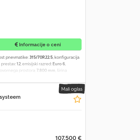
Informacije o ceni
kost pnevmatike:
315/70R22.5
, konfiguracija
o prestav:
12
, emisijski razred:
Euro 6
,
 tovornega prostora:
7.800 mm
, širina
lošča
, Tehnične informacije Število valjev: 6
ija pnevmatik: 315/70R22.5 Zavore: kolutne
Mali oglas
vzmetenje: parabolične vzmeti Zadnja os:
msysteem
zmetenje Teže Lastna teža: 11.075 kg
dvižna vrata, 3.000 kg Znamka nadgradnje:
je: zelo dobro Poškodbe: nobene Garancija
107.500 €