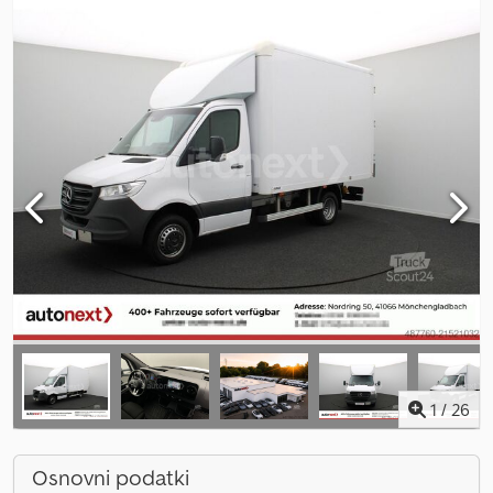
1
/
26
Osnovni podatki