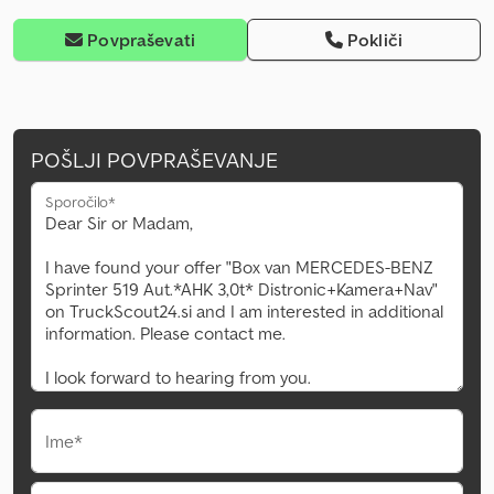
Povpraševati
Pokliči
POŠLJI POVPRAŠEVANJE
Sporočilo*
Ime*