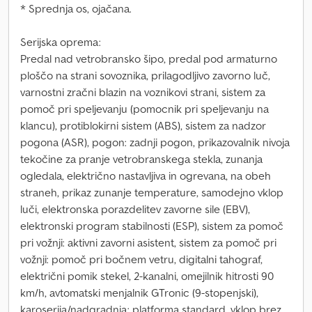
* Sprednja os, ojačana.
Serijska oprema:
Predal nad vetrobransko šipo, predal pod armaturno
ploščo na strani sovoznika, prilagodljivo zavorno luč,
varnostni zračni blazin na voznikovi strani, sistem za
pomoč pri speljevanju (pomocnik pri speljevanju na
klancu), protiblokirni sistem (ABS), sistem za nadzor
pogona (ASR), pogon: zadnji pogon, prikazovalnik nivoja
tekočine za pranje vetrobranskega stekla, zunanja
ogledala, električno nastavljiva in ogrevana, na obeh
straneh, prikaz zunanje temperature, samodejno vklop
luči, elektronska porazdelitev zavorne sile (EBV),
elektronski program stabilnosti (ESP), sistem za pomoč
pri vožnji: aktivni zavorni asistent, sistem za pomoč pri
vožnji: pomoč pri bočnem vetru, digitalni tahograf,
električni pomik stekel, 2-kanalni, omejilnik hitrosti 90
km/h, avtomatski menjalnik GTronic (9-stopenjski),
karoserija/nadgradnja: platforma standard, vklop brez