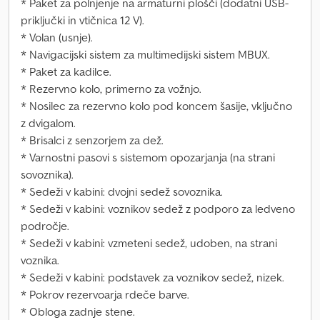
* Paket za polnjenje na armaturni plošči (dodatni USB-
priključki in vtičnica 12 V).
* Volan (usnje).
* Navigacijski sistem za multimedijski sistem MBUX.
* Paket za kadilce.
* Rezervno kolo, primerno za vožnjo.
* Nosilec za rezervno kolo pod koncem šasije, vključno
z dvigalom.
* Brisalci z senzorjem za dež.
* Varnostni pasovi s sistemom opozarjanja (na strani
sovoznika).
* Sedeži v kabini: dvojni sedež sovoznika.
* Sedeži v kabini: voznikov sedež z podporo za ledveno
področje.
* Sedeži v kabini: vzmeteni sedež, udoben, na strani
voznika.
* Sedeži v kabini: podstavek za voznikov sedež, nizek.
* Pokrov rezervoarja rdeče barve.
* Obloga zadnje stene.