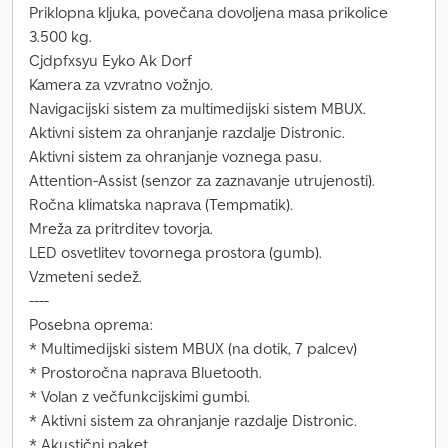
Priklopna kljuka, povečana dovoljena masa prikolice
3.500 kg.
Cjdpfxsyu Eyko Ak Dorf
Kamera za vzvratno vožnjo.
Navigacijski sistem za multimedijski sistem MBUX.
Aktivni sistem za ohranjanje razdalje Distronic.
Aktivni sistem za ohranjanje voznega pasu.
Attention-Assist (senzor za zaznavanje utrujenosti).
Ročna klimatska naprava (Tempmatik).
Mreža za pritrditev tovorja.
LED osvetlitev tovornega prostora (gumb).
Vzmeteni sedež.
----
Posebna oprema:
* Multimedijski sistem MBUX (na dotik, 7 palcev)
* Prostoročna naprava Bluetooth.
* Volan z večfunkcijskimi gumbi.
* Aktivni sistem za ohranjanje razdalje Distronic.
* Akustični paket.