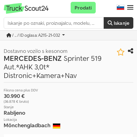
Prodati
Iskanje
/ ... / ID oglasa: A215-21-032
Dostavno vozilo s kesonom
MERCEDES-BENZ
Sprinter 519
Aut.*AHK 3,0t*
Distronic+Kamera+Nav
Fiksna cena plus DDV
30.990 €
(36.878 € bruto)
Stanje
Rabljeno
Lokacija
Mönchengladbach