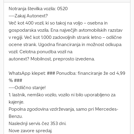
Notranja številka vozila: 0520
----Zakaj Autonext?
Več kot 400 vozil, ki so takoj na voljo – osebna in
gospodarska vozila. Ena največjih avtomobilskih razstav
v regiji. Več kot 1.000 zadovoljnih strank letno – odlične
ocene strank. Ugodna financiranja in možnost odkupa
vozil. Celotna ponudba vozil na
autonext? Mobilnost, preprosto izvedena.
WhatsApp klepet: ### Ponudba: financiranje že od 4,99
% ###
----Odlično stanje!
1. lastnik, nemško vozilo, vozilo ni bilo uporabljeno za
kajenje.
Popolna zgodovina vzdrževanja, samo pri Mercedes-
Benzu.
Naslednji servis čez 353 dni.
Nove zavore spredaj.