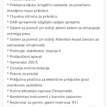
* Priklopna kljuka: kroglični nastavek, za povečano
dovoljeno maso prikolice.
* 13-polna vtičnica za prikolico.
* DAB-sprejemnik (digitalni radijski sprejem).
* Sistem za pomoč pri vožnji: aktivni sistem za ohranjanje
voznega pasu.
* Sistem za pomoč pri vožnji: Attention-Assist (senzor za
zaznavanje utrujenosti).
* Podvozje: stabilizator, stopnja II.
* Protipožarni aparat.
* Generator 250 A.
* Zunanja zvočna izolacija.
* Pokrov za predal.
* Priključna ploščica za električne priključke (pod
voznikovim sedežem).
* Ročna klimatska naprava (Tempmatik).
* Kombinirani instrument z barvnim zaslonom.
* Rezervoar za gorivo: glavni rezervoar 93 l.