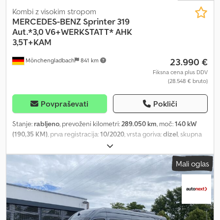
Kombi z visokim stropom
MERCEDES-BENZ
Sprinter 319
Aut.*3,0 V6+WERKSTATT* AHK
3,5T+KAM
23.990 €
Mönchengladbach
841 km
Fiksna cena plus DDV
(28.548 € bruto)
Povpraševati
Pokliči
Stanje:
rabljeno
, prevoženi kilometri:
289.050 km
, moč:
140 kW
(190,35 KM)
, prva registracija:
10/2020
, vrsta goriva:
dizel
, skupna
masa:
3.500 kg
, barva:
bela
, vrsta prenosa:
samodejen
, emisijski
razred:
Euro 6
, število sedežev:
3
, skupna dolžina:
5.932 mm
,
Mali oglas
skupna širina:
2.020 mm
, skupna višina:
2.620 mm
, dolžina
tovornega prostora:
3.350 mm
, širina tovornega prostora:
1.770
mm
, višina nakladalnega prostora:
1.950 mm
, Oprema:
ABS,
centralno zaklepanje, elektronski program stabilnosti (ESP),
filter saj, klimatska naprava, navigacijski sistem
, Notranja številka
vozila: 3717X ----Zakaj Autonext? Več kot 400 takoj na voljo