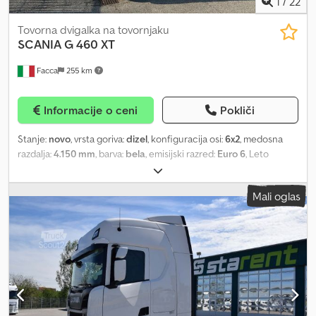
1
/
22
Tovorna dvigalka na tovornjaku
SCANIA
G 460 XT
Facca
255 km
Informacije o ceni
Pokliči
Stanje:
novo
, vrsta goriva:
dizel
, konfiguracija osi:
6x2
, medosna
razdalja:
4.150 mm
, barva:
bela
, emisijski razred:
Euro 6
, Leto
izdelave:
2026
, Oprema:
klimatska naprava, parkirni grelec,
zapora diferenciala, žerjav
, NOVO, šasija Scania 6×2 XT 460, Euro
Mali oglas
6, medosna razdalja 4150 mm, srednja kabina, samodejni menjalnik
s pedalom sklopke + zavorni sistem AEB, zadnje pnevmatsko
vzmetenje, zapora diferenciala, 1 os 9000 kg, samodejna klima, 3
sedeži, nadgradnja z dvigalom na rotirni plošči Copma 360 s 6
izvleki in jibom s 4 izvleki, vitel, košara PLE 30 m, proporcionalni
razdelilnik z integriranim radijskim daljinskim upravljanjem, 4
hidravlične stabilizacijske noge, trosmerna kiper nadgradnja iz
posebnega jekla "Hardox" s stranicami iz TR5 zlitine 5,60 x 2,55 m,