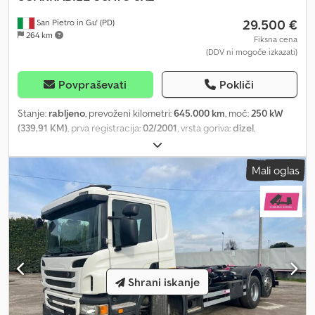
29.500 €
San Pietro in Gu' (PD)
264 km
Fiksna cena
(DDV ni mogoče izkazati)
Povpraševati
Pokliči
Stanje:
rabljeno
, prevoženi kilometri:
645.000 km
, moč:
250 kW
(339,91 KM)
, prva registracija:
02/2001
, vrsta goriva:
dizel
,
konfiguracija osi:
3 osi
, barva:
rdeča
, vrsta prenosa:
mehanski
,
emisijski razred:
Euro 3
, Leto izdelave:
2001
, REGISTRACIJSKA
Mali oglas
ŠTEVILKA: DK736PA NASLOV: RABLJEN SCANIA CV P114 GB,
OPREMLJEN ZA ODSTRANJEVANJE KONTEJNERJEV, S PREDNJIM
LISTNATIM VZMETENJEM IN ZRAČNIM VZMETENJEM NA ZADNJI
OS, 8X2 ŠTEVILKA: 26C48 LETNIK: 02/2001 MOČ: 340 KM DELOVNA
PROSTORNINA: 10640 cm³ EMISIJSKI RAZRED: 3 PREVOŽENI
KILOMETRI: 645000 km MENJALNIK: ročni BLOKADA
DIFEERENCIALA: da ZAVORNI ZAPOREK/INTARDER: ne OSI: 4, 8x2
MEDOSNA RAZDALJA: 4500 mm PRIKLOP: da POREKLO: Italija
Shrani iskanje
KABINA: kratka in nizka ŠTEVILO SEDEŽEV: 2 NOSEČNOST: 19000
kg - TUGALNIK: 32000 kg pri polni obremenitvi - TUGALNIK +