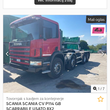
Več informacij zdaj
crane and/or trailer Codpfsyuz Nhex Ahaorf - Automatic bell
coupling - Front and rear claws RECONDITIONED: No INSPECTION
VALID UNTIL: 20/11/2025 TYRES: 30% tread remaining PRICE:
€37,500 + VAT Subject to errors and/or omissions Displayed prices
Mali oglas
are exclusive of VAT. Please contact our sales team for up-to-date
pricing and terms. For more information: Loris: +39 3484773001
URL: #thespecialistsofhooklift AURORA HOOKLIFT operates in the
industrial and commercial vehicle sales sector, with a particular
focus on the waste management segment. Specialists in trucks,
trailers, and hooklift equipment. Stock ready for delivery: over 50
trucks and over 150 bins and containers, with and without cranes.
E.&O.E. Due to the volume of listings and details provided, Aurora
recommends verifying the accuracy of all information with our
sales staff.
1
/
7
Tovornjak s kavljem za kontejnerje
SCANIA
SCANIA CV P114 GB
SCARRABILE USATO 8X2