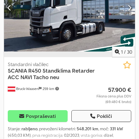
sistem, parkirna klimatska naprava, parkirni grelec, popolna
servisna zgodovina, servovolan, tempomat, vozilo za nekadilce,
zapora diferenciala
, Scania S770, 52.000 km, hidravlični sistem za
nagibanje tovorne karoserije, popolna oprema, kot novo, vozilo za
lastno uporabo. Vozilo je naprodaj s prikolico s hladilno napravo ali
brez nje. Crodpfx Ahezrdgvoaof
1
/
30
Standardni vlačilec
SCANIA
R450 Standklima Retarder
ACC NAVI Tacho neu
57.900 €
Bruck-Waasen
259 km
Fiksna cena plus DDV
(69.480 € bruto)
Povpraševati
Pokliči
Stanje:
rabljeno
, prevoženi kilometri:
548.201 km
, moč:
331 kW
(450,03 KM)
, prva registracija:
02/2023
, vrsta goriva:
dizel
,