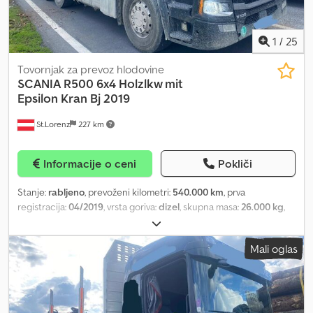
kabine na strani sovoznika je poškodovana v nesreči (glejte slike)
* Prednje vetrobransko steklo je poškodovano in začasno
prekrito
1
/
25
Tovornjak za prevoz hlodovine
SCANIA
R500 6x4 Holzlkw mit
Epsilon Kran Bj 2019
St.Lorenz
227 km
Informacije o ceni
Pokliči
Stanje:
rabljeno
, prevoženi kilometri:
540.000 km
, prva
registracija:
04/2019
, vrsta goriva:
dizel
, skupna masa:
26.000 kg
,
konfiguracija osi:
3 osi
, zavore:
retarder
, barva:
črn
, vrsta prenosa:
samodejen
, emisijski razred:
Euro 6
, dolžina tovornega prostora:
Mali oglas
6.100 mm
, širina tovornega prostora:
2.300 mm
, Oprema:
klimatska naprava, parkirni grelec, žerjav
, * Proizvajalec: Scania
* Model: R500 * Formula osi: 6x4 * Moč: 500 KM (368 kW) * Motor:
12.742 cm³ * Letnik izdelave / Datum prve registracije: 24.04.2019 *
Standard emisij: Euro 6c * Prevožena razdalja: približno 540.000