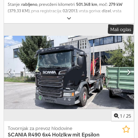
Stanje:
rabljeno
, prevoženi kilometri:
501.348 km
, moč:
279 kW
(379,33 KM)
, prva registracija:
02/2013
, vrsta goriva:
dizel
, vrsta
prenosa:
polavtomatski
, emisijski razred:
Euro 5
, Oprema:
ABS,
centralno zaklepanje, filter saj, klimatska naprava, računalnik
Mali oglas
na krovu, sistem za imobilizacijo, tempomat
, Scania P380 hladilni
tovornjak 6x2 s priklopnikom s centralno osjo – celoten hladilni
konvoj Vlečna enota: Scania P380 hladilni tovornjak Prva
registracija: 12. 02. 2013 Moč: 279 kW (380 KM) Prostornina: 11.705
ccm, dizel Crjdpfx Aoy Etc Ajhaef Hladilni tovornjak s hladilno
napravo Frigoblock FK25SL Dolžina tovornega prostora: približno
8.100 mm Dovoljena največja masa: 25.000 kg Nosilnost: 12.645 kg
Priklopnik: Scheuwimmer, priklopnik s centralno osjo Proizvajalec:
Scheuwimmer Tip: FT 1119 Prva registracija: 12. 02. 2013 Celoten
hladilni konvoj, takoj pripravljen za uporabo Robustna in zanesljiva
tehnika, idealna za distribucijski promet ali izvoz. Pridržujemo si
pravico do napak, tipkarskih napak in predčasne prodaje. Ogled je
možen kadarkoli po dogovoru. Za dodatne informacije nas
kontaktirajte po telefonu ali preko sporočila.
1
/
25
Tovornjak za prevoz hlodovine
SCANIA
R490 6x4 Holzlkw mit Epsilon