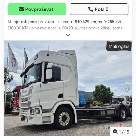
Povpraševati
Pokliči
Stanje:
rabljeno
, prevoženi kilometri:
910.429 km
, moč:
265 kW
(360,30 KM)
, prva registracija:
03/2014
, vrsta goriva:
dizel
, lastna
masa:
9.775 kg
, največja dovoljena obremenitev:
8.225 kg
, skupna
masa:
18.000 kg
, velikost pnevmatike:
295/60 R22,5
, konfiguracija
Mali oglas
osi:
4x2
, medosna razdalja:
5.300 mm
, barva:
modra
, voznikova
kabina:
drugo
, vrsta prenosa:
samodejen
, emisijski razred:
Euro 6
,
vzmetenje:
zrak
, število sedežev:
2
, Oprema:
ABS, dvižna zadnja
plošča, klimatska naprava, nadzor oprijema, nizka raven hrupa,
računalnik na krovu, spojka prikolice, tempomat, zapora
diferenciala
, Barva: Modra baltska, lastna teža: 9775 kg, dovoljena
skupna masa: 18000 kg, dimenzija pnevmatik: 295/60 R22.5, 1. os: , 2.
os: , zračna vzmetitev, nakladalna ploščad, retarder, digitalni
tahograf, elektronski zavorni sistem EBS, sistem za nadzor zdrsa
pogonskih koles ASR, prilagodljivi tempomat ACC, žarometi H7,
radio, večfunkcijski zaslon, priprava za mobilni telefon Bluetooth,
nastavljiv volanski stolpec, strešno okno, pomična streha, prikaz
zunanje temperature, megleni žarometi, ogledala za nadzor
robnika, širokokotna ogledala, blokada motorja, centralno
1
/
15