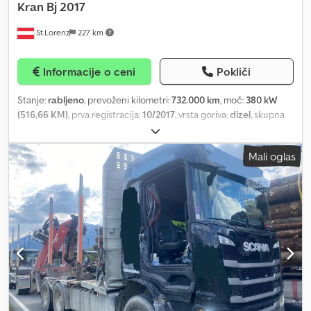
Kran Bj 2017
St.Lorenz
227 km
Informacije o ceni
Pokliči
Stanje:
rabljeno
, prevoženi kilometri:
732.000 km
, moč:
380 kW
(516,66 KM)
, prva registracija:
10/2017
, vrsta goriva:
dizel
, skupna
masa:
26.000 kg
, konfiguracija osi:
3 osi
, barva:
črn
, vrsta prenosa:
samodejen
, emisijski razred:
Euro 6
, dolžina tovornega prostora:
Mali oglas
6.100 mm
, širina tovornega prostora:
2.300 mm
, Oprema:
klimatska naprava, parkirni grelec, žerjav
, * Proizvajalec: Scania
* Model: R490 * Število osi in njihov razpored: 6x4 * Moč: 490 KM *
Letnik: 2017 * Euro 6 * Avtomatski menjalnik (Opticruise) *
Tovorno vozilo za prevoz lesa / nadgradnja z stranskimi ograjami *
Žerjav: Palfinger Epsilon M12Z83 * Letnik žerjava: 2017 * Zračna
vzmetitev * Medosna razdalja: 3950 / 1350 mm * Klima * Avtonomni
grelec * Navigacijski sistem * Radio / USB / AUX * Aluminijasti
rezervoarji in orodjarne omare * Stanje * Vozilo deluje in vozi
brezhibno * Motor in menjalnik brez znanih napak Cjdpfx Ahezqiw
Reasrf * Žerjav je popolnoma funkcionalen * Stranska stran