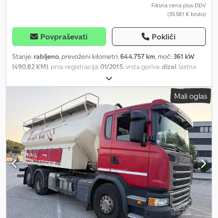
Fiksna cena plus DDV
(35.581 € bruto)
Povpraševati
Pokliči
Stanje:
rabljeno
, prevoženi kilometri:
644.757 km
, moč:
361 kW
(490,82 KM)
, prva registracija:
01/2015
, vrsta goriva:
dizel
, lastna
masa:
13.150 kg
, največja dovoljena obremenitev:
12.850 kg
,
skupna masa:
26.000 kg
, konfiguracija osi:
6x2
, medosna razdalja:
Mali oglas
4.500 mm
, zavore:
retarder
, barva:
rdeča
, voznikova kabina:
spalna kabina
, vrsta prenosa:
drugo
, emisijski razred:
Euro 6
,
vzmetenje:
zrak
, število sedežev:
2
, prostornina tovornega
prostora:
35 m³
, dolžina tovornega prostora:
7.220 mm
, širina
tovornega prostora:
2.380 mm
, višina nakladalnega prostora:
2.050 mm
, število postelj:
2
, Oprema:
ABS, centralno zaklepanje,
elektronski program stabilnosti (ESP), klimatska naprava,
navigacijski sistem, parkirni grelec, računalnik na krovu, spojka
prikolice, tempomat, zapora diferenciala
, (DE), Scania R490
tovornjak za prevoz živali, emisijski razred Euro 6, formula gnet 6x2,
menjalnik Opticruise (polavtomatski), 2 nadstropji, retarder,
servisna knjižica, avtoradio, tempomat, klima, 2 ležišči, dodatno