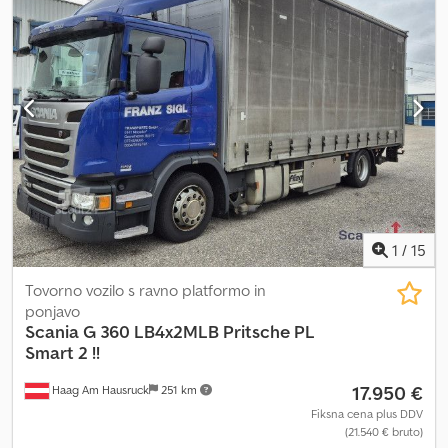
1
/
15
Tovorno vozilo s ravno platformo in
ponjavo
Scania
G 360 LB4x2MLB Pritsche PL
Smart 2 !!
17.950 €
Haag Am Hausruck
251 km
Fiksna cena plus DDV
(21.540 € bruto)