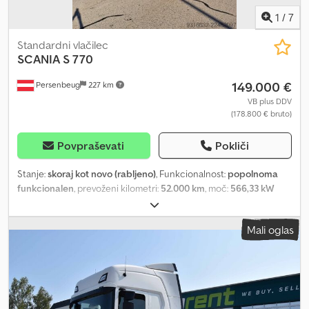
samostojni vožnji. Vozilo se prodaja z ali brez hladilne naprave.
1
/
7
Csdpfxezrdmco Ahajrf
Standardni vlačilec
SCANIA
S 770
149.000 €
Persenbeug
227 km
VB plus DDV
(178.800 € bruto)
Povpraševati
Pokliči
Stanje:
skoraj kot novo (rabljeno)
, Funkcionalnost:
popolnoma
funkcionalen
, prevoženi kilometri:
52.000 km
, moč:
566,33 kW
(769,99 KM)
, prva registracija:
01/2023
, vrsta goriva:
dizel
,
konfiguracija osi:
4x2
, zavore:
retarder
, vrsta prenosa:
samodejen
,
Mali oglas
emisijski razred:
euro6d-temp
, vzmetenje:
zrak
, število postelj:
2
,
Leto izdelave:
2023
, Oprema:
ABS, EBS (Elektronski zavorni
sistem), airbag, asistent za mrtvi kot, asistent za ohranjanje
voznega pasu, centralno zaklepanje, elektronski program
stabilnosti (ESP), greljenje sedeža, hladilnik, klimatska naprava,
nadzor oprijema, nadzor tlaka v pnevmatikah, navigacijski