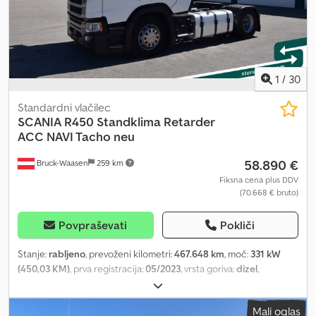
vlečna masa, super amortizacija 180 % in zakon Sabatini. Opomba:
Podatki in značilnosti vozila, navedeni v tem oglasu, so informativni
in lahko vsebujejo napake ali netočnosti. Priporočamo, da se za
dejansko skladnost podatkov, opreme, nadgradenj in značilnosti
vozila preveri telefonsko ali osebno na naši lokaciji. Cedpfx Ahey
Hiwxeaorf
1
/
30
Standardni vlačilec
SCANIA
R450 Standklima Retarder
ACC NAVI Tacho neu
58.890 €
Bruck-Waasen
259 km
Fiksna cena plus DDV
(70.668 € bruto)
Povpraševati
Pokliči
Stanje:
rabljeno
, prevoženi kilometri:
467.648 km
, moč:
331 kW
(450,03 KM)
, prva registracija:
05/2023
, vrsta goriva:
dizel
,
konfiguracija osi:
2 osi
, zavore:
retarder
, barva:
bela
, vrsta prenosa:
samodejen
, emisijski razred:
Euro 6
, Oprema:
ABS, klimatska
Mali oglas
naprava, navigacijski sistem, parkirni grelec
, Scania R450,