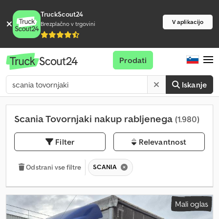
TruckScout24
V aplikacijo
Brezplačno v trgovini
Prodati
Iskanje
Scania Tovornjaki nakup rabljenega
(1.980)
Filter
Relevantnost
SCANIA
Odstrani vse filtre
Mali oglas