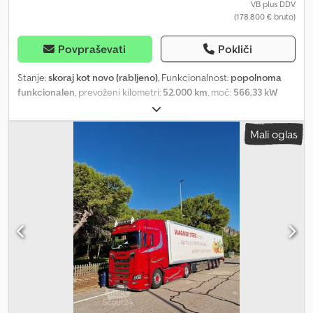
VB plus DDV
Tschechisch, Französisch, Russisch und Bulgarisch. Alle Angaben
(178.800 € bruto)
ohne Gewähr, inkl. Ausstattung und Zubehör.
Povpraševati
Pokliči
Stanje:
skoraj kot novo (rabljeno)
, Funkcionalnost:
popolnoma
funkcionalen
, prevoženi kilometri:
52.000 km
, moč:
566,33 kW
(769,99 KM)
, prva registracija:
01/2023
, vrsta goriva:
dizel
,
konfiguracija osi:
4x2
, zavore:
zaviranje z motorjem
, vrsta prenosa:
Mali oglas
samodejen
, vzmetenje:
zrak
, število postelj:
2
, Leto izdelave:
2023
,
Oprema:
ABS, Bluetooth, EBS (Elektronski zavorni sistem),
Tahograf, USB priključek, airbag, asistent za mrtvi kot, asistent
za ohranjanje voznega pasu, centralno zaklepanje, dodatne
luči, električno nastavljivo ogledalo, električno upravljanje oken,
elektronski program stabilnosti (ESP), greljenje sedeža,
hladilnik, klimatska naprava, meglenke, nadzor oprijema,
nadzor tlaka v pnevmatikah, navigacijski sistem, parkirna
klimatska naprava, parkirni grelec, računalnik na krovu,
retarder, servovolan, sistem za pomoč pri speljevanju v klanec,
spojler, tempomat, vozilo za nekadilce, zapora diferenciala
,
Scania S 770, popolna oprema, hidravlični sistem za nagibanje,
vozilo je v popolnoma novem stanju. Vozilo je namenjeno