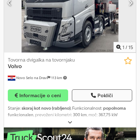
1
/
15
Tovorna dvigalka na tovornjaku
Volvo
Novo Selo na Dravi
113 km
Informacije o ceni
Pokliči
Stanje:
skoraj kot novo (rabljeno)
, Funkcionalnost:
popolnoma
funkcionalen
, prevoženi kilometri:
300 km
, moč:
367,75 kW
(500,00 KM)
, prva registracija:
08/2026
, skupna masa:
32.000 kg
,
barva:
srebrn
, voznikova kabina:
dnevna kabina
, Leto izdelave:
2026
, obratovalne ure:
10 h
, Oprema:
žerjav
, VOLVO FH 500 8x4 –