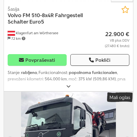
Šasija
Volvo
FM 510-8x4R Fahrgestell
Schalter Euro5
22.900 €
Klagenfurt am Wörthersee
72 km
VB plus DDV
(27.480 € bruto)
Povpraševati
Pokliči
Stanje:
rabljeno
, Funkcionalnost:
popolnoma funkcionalen
,
prevoženi kilometri:
564.000 km
, moč:
375 kW (509,86 KM)
, prva
registracija:
08/2010
, vrsta goriva:
dizel
, skupna masa:
32.000 kg
,
konfiguracija osi:
8x4
, medosna razdalja:
3.800 mm
, gorivo:
dizel
,
Mali oglas
voznikova kabina:
dnevna kabina
, vrsta prenosa:
mehanski
,
emisijski razred:
Euro 5
, vzmetenje:
jeklo-zrak
, dolžina tovornega
prostora:
7.400 mm
, Leto izdelave:
2010
, VOLVO FM-510 Tridem 8x4
Euro 5 Leaf/Air Suspension Wheelbase: 3.80 m Platform length:
7.40 m 6 cylinders Manual transmission YV2JG30G9AA695983 In
good technical condition and ready to drive! Dodpfx Ajix E Azei
Tekr Tel. 44