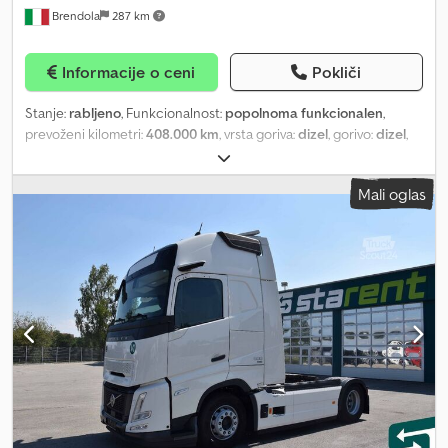
Brendola
287 km
Informacije o ceni
Pokliči
Stanje:
rabljeno
, Funkcionalnost:
popolnoma funkcionalen
,
prevoženi kilometri:
408.000 km
, vrsta goriva:
dizel
, gorivo:
dizel
,
barva:
rdeča
, voznikova kabina:
dnevna kabina
, emisijski razred:
Euro 5
, število sedežev:
3
, Leto izdelave:
2010
, Oprema:
klimatska
Mali oglas
naprava, žerjav
, VOLVO FM 460 6x2 – Letnik 2010 DIZEL/ Euro 5
Prevoženih km: 408.000 Dkodezggbxepfx Ai Tor Ročni menjalnik /
Prostornina 12.777 / KW 345 Dovoljena masa: 260 q Nosilnost:
13.650 kg (brez nadgradnje) / Medosna razdalja: 4.200 mm Oprema:
- Klima - Servis pri 400.000 km Nadgradnja: - ODSTRANLJIV
NADVOZ - HIAB HOOKLIFT XR21Z59P - Nadvozi dimenzij 6500+200
mm in 4500+200 mm - Žerjav KESLA F2005 ZT