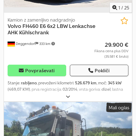
1
/
25
Kamion z zamenljivo nadgradnjo
Volvo
FH460 E6 6x2 LBW Lenkachse
AHK Kühlschrank
29.900 €
Deggendorf
333 km
Fiksna cena plus DDV
(35.581 € bruto)
Povpraševati
Pokliči
Stanje:
rabljeno
, prevoženi kilometri:
526.679 km
, moč:
345 kW
(469,07 KM)
, prva registracija:
02/2014
, vrsta goriva:
dizel
, lastna
masa:
10.140 kg
, največja dovoljena obremenitev:
15.860 kg
,
skupna masa:
26.000 kg
, konfiguracija osi:
6x2
, medosna razdalja:
Mali oglas
4.600 mm
, zavore:
zaviranje z motorjem
, barva:
bela
, voznikova
kabina:
spalna kabina
, vrsta prenosa:
samodejen
, emisijski razred:
Euro 6
, vzmetenje:
zrak
, število sedežev:
2
, število postelj:
1
,
Oprema:
ABS, centralno zaklepanje, dvižna zadnja plošča,
elektronski program stabilnosti (ESP), filter saj, klimatska