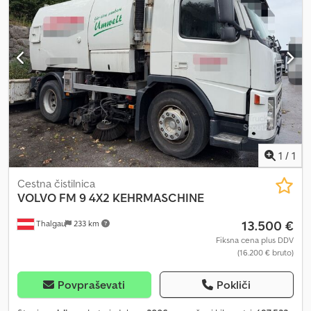
Tridem 4th axle is a steering and lift axle Wheelbase: 3.80 m
Loading platform length: 6.80 m Technically sound and ready to
drive
1
/
1
Cestna čistilnica
VOLVO
FM 9 4X2 KEHRMASCHINE
13.500 €
Thalgau
233 km
Fiksna cena plus DDV
(16.200 € bruto)
Povpraševati
Pokliči