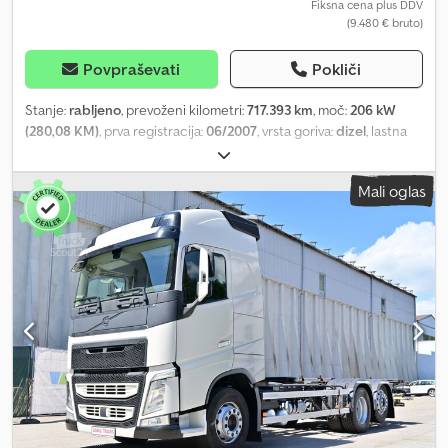
Fiksna cena plus DDV
(9.480 € bruto)
Povpraševati
Pokliči
Stanje:
rabljeno
, prevoženi kilometri:
717.393 km
, moč:
206 kW
(280,08 KM)
, prva registracija:
06/2007
, vrsta goriva:
dizel
, lastna
masa:
9.270 kg
, največja dovoljena obremenitev:
7.750 kg
, skupna
masa:
18.000 kg
, velikost pnevmatike:
295/80 R22,5
, konfiguracija
Mali oglas
osi:
2 osi
, medosna razdalja:
5.600 mm
, zavore:
zaviranje z
motorjem
, voznikova kabina:
dnevna kabina
, emisijski razred:
Euro
4
, vzmetenje:
jeklo-zrak
, število sedežev:
2
, skupna dolžina:
2.600
mm
, skupna širina:
4.000 mm
, skupna višina:
9.900 mm
, dolžina
tovornega prostora:
7.300 mm
, Oprema:
ABS, klimatska naprava,
računalnik na krovu, registracija tovornjaka, tempomat, zapora
diferenciala
, Volvo FL 280 hladilnik | EURO 4 | hladilna enota
Thermo King | za globoko zamrznjene in sveže izdelke | hlajenje
med vožnjo in mirovanjem z elektriko | pregradna stena |
Dhollandia dvižna ploščad 2000 kg podložna | večfunkcijski volan,
tempomat | dimenzije tovora: D 7,3 m, Š 2,48 m, V: 2,4 m |
pnevmatike: 285/80 R22,5 | Pridržujemo si pravico do napak in
predčasne prodaje. Djdszpyatspfx Ai Tekr