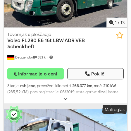
1
/
13
Tovornjak s ploščadjo
Volvo
FL280 E6 16t LBW ADR VEB
Scheckheft
Deggendorf
333 km
Informacije o ceni
Pokliči
Stanje:
rabljeno
, prevoženi kilometri:
266.377 km
, moč:
210 kW
(285,52 KM)
, prva registracija:
06/2019
, vrsta goriva:
dizel
, lastna
masa:
7.020 kg
, največja dovoljena obremenitev:
8.980 kg
, skupna
masa:
16.000 kg
, konfiguracija osi:
4x2
, medosna razdalja:
3.800
Mali oglas
mm
, zavore:
zaviranje z motorjem
, barva:
zelen
, voznikova kabina:
dnevna kabina
, vrsta prenosa:
samodejen
, emisijski razred:
Euro
6
, vzmetenje:
zrak
, število sedežev:
2
, dolžina tovornega prostora:
5.300 mm
, širina tovornega prostora:
2.360 mm
, Oprema:
ABS,