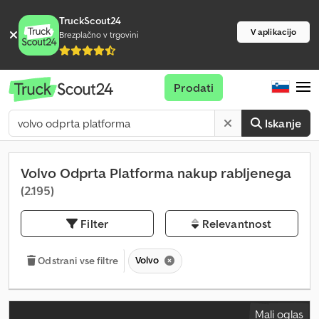
TruckScout24
V aplikacijo
Brezplačno v trgovini
Prodati
Iskanje
Volvo Odprta Platforma nakup rabljenega
(2.195)
Filter
Relevantnost
Volvo
Odstrani vse filtre
Mali oglas