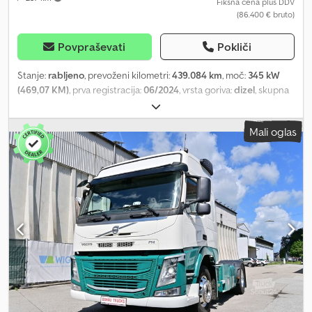
Fiksna cena plus DDV
(86.400 € bruto)
Povpraševati
Pokliči
Stanje:
rabljeno
, prevoženi kilometri:
439.084 km
, moč:
345 kW
(469,07 KM)
, prva registracija:
06/2024
, vrsta goriva:
dizel
, skupna
masa:
18.000 kg
, konfiguracija osi:
2 osi
, zavore:
retarder
, vrsta
prenosa:
samodejen
, emisijski razred:
Euro 6
, Oprema:
ABS, filter
Mali oglas
saj, klimatska naprava, parkirni grelec
, i-Save paket, Euro 6, nizka
raven hrupa, zračna vzmetitev zadnje osi, blokada diferenciala,
avtomatski menjalnik I-Shift, kabina Globetrotter, sedež z zračno
vzmetjo/trden sedež, sončna zaslona, osrednje zaklepanje,
dnevne luči, LED žarometi, meglenke, zadnje luči z LED diodami,
električno nastavljiva ogledala, spojler na kabini, Dedpfx Aozrkhaji
Tjkr blatniki (stranski), stranske obloge, klimatska
naprava/avtomatski način, dodatni grelec, klimatska naprava za
stoječe vozilo, integrirana, INFOHIGH informacijsko-zabavni sistem
z NAVIGACIJO DAB+ in Bluetoothom, hladilni predal, električni
pomičniki oken, aluminijasti rezervoar 610+365 litrov, protiblokirni
sistem (ABS), elektronski zavorni sistem (EBS), diskovne zavore,
zavorni sistem Volvo Engine Brake, sistem za preprečevanje