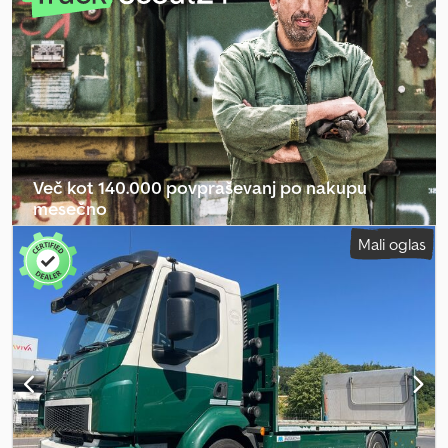
Fassi F1450 • Cena: na zahtevo, pošljite povpraševanje preko
WhatsAppa Dksdpfx Aezrzlpsi Ter • Prva registracija: NOVO – 2026 •
Število prevoženih kilometrov: 500 km • Pogonski sistem: 8x4 •
Lastna teža: 31.870 kg • Medosna razdalja: 1.995 / 2.905 / 1.370 mm •
Dimenzije (D × Š × V): 9.900 × 2.550 × 4.000 mm • Obremenitev osi:
9.000 / 9.000 / 13.000 / 13.000 kg • Nadgradnja: Fassi F1450-8 z JIB
L826, vitel in sprednjim opornikom • Tovor: 4.100 mm + 1.200 mm •
Na voljo: takoj
Več kot 140.000 povpraševanj po nakupu
mesečno
Mali oglas
Izberite paket za prodajalce