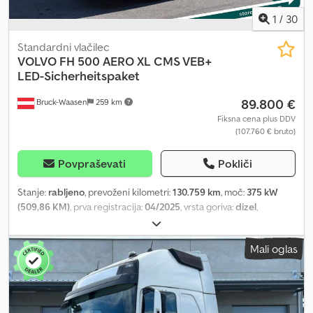
1
/
30
Standardni vlačilec
VOLVO
FH 500 AERO XL CMS VEB+
LED-Sicherheitspaket
89.800 €
Bruck-Waasen
259 km
Fiksna cena plus DDV
(107.760 € bruto)
Povpraševati
Pokliči
Stanje:
rabljeno
, prevoženi kilometri:
130.759 km
, moč:
375 kW
(509,86 KM)
, prva registracija:
04/2025
, vrsta goriva:
dizel
,
konfiguracija osi:
2 osi
, barva:
bela
, vrsta prenosa:
samodejen
,
emisijski razred:
Euro 6
, Leto izdelave:
2025
, Oprema:
ABS,
Mali oglas
klimatska naprava, parkirni grelec
, Volvo FH 500 AERO XL CMS
VEB+ LED varnostni paket Vse na prvi pogled · Datum prve
registracije: 09.04.2025 · Letnik: 2025 · Motor: 510 KM / 375 kW ·
Prevožena razdalja: 130.759 km · Barva: Bela · Euro norma: Euro 6 ·
Prestavna sklopka: Avtomat · Pnevmatike: Spredaj: 315/70 R 22,5