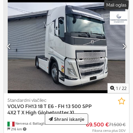
Mali oglas
1
/
22
Standardni vlačilec
VOLVO
FH13 18 T E6 - FH 13 500 SPP
4X2 T X High Globetrotter XL
Shrani iskanje
69.500 €
Nervesa d. Battaglia - Tv
71.500 €
216 km
Fiksna cena plus DDV