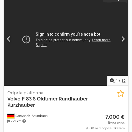
1
/
12
Odprta platforma
Volvo
F 83 S Oldtimer Rundhauber
Kurzhauber
7.000 €
Ransbach-Baumbach
721 km
Fiksna cena
(DDV ni mogoče izkazati)