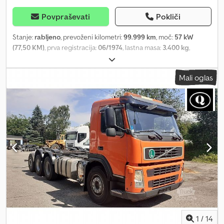
Povpraševati
Pokliči
Stanje:
rabljeno
, prevoženi kilometri:
99.999 km
, moč:
57 kW
(77,50 KM)
, prva registracija:
06/1974
, lastna masa:
3.400 kg
,
največja dovoljena obremenitev:
5.000 kg
, skupna masa:
8.400 kg
,
dolžina tovornega prostora:
6.250 mm
, širina tovornega prostora:
Mali oglas
2.200 mm
, Starodobnik. Vozilo se odlično vozi in je v dobrem
stanju. Brez rje. Z veseljem vam bom poslal več slik in
videoposnetkov. Dksdpfx Aiski A Ums Ter Prosimo, oglejte si
videoposnetek. Dostava vključuje 300 km. Videoposnetek na
Youtubu najdete pod naslovom: »Volvo F 83 S Oldtimer Veteranbil
LKW Lastbil Vintagecars« Lokacija: DE 56410 Montabaur.
1
/
14