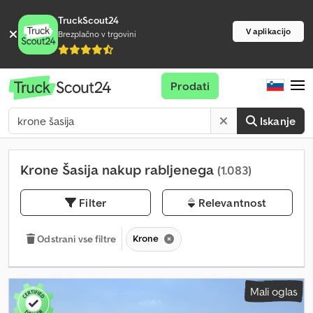
TruckScout24
V aplikacijo
Brezplačno v trgovini
Prodati
Iskanje
Krone Šasija nakup rabljenega
(1.083)
Filter
Relevantnost
Krone
Odstrani vse filtre
Mali oglas