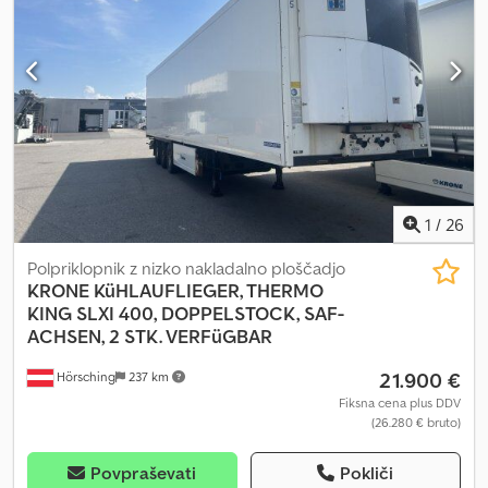
konstrukcija brez prečk | Pridržujemo si pravico do sprememb,
napak pri vnosu podatkov in predčasne prodaje. Djdjznw Raepfx
Acgjck
1
/
26
Polpriklopnik z nizko nakladalno ploščadjo
KRONE
KüHLAUFLIEGER, THERMO
KING SLXI 400, DOPPELSTOCK, SAF-
ACHSEN, 2 STK. VERFüGBAR
21.900 €
Hörsching
237 km
Fiksna cena plus DDV
(26.280 € bruto)
Povpraševati
Pokliči