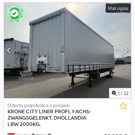
2.550 mm
, skupna višina:
138.600 mm
, vzmetenje:
zrak
, gradbena
Mali oglas
višina:
4.000 mm
, Oprema:
ABS
, Krone Dry Liner box semi-trailer |
Spare wheel carrier | Krone axles with disc brakes | Anchor rails
for load securing | 13 pairs of recessed lashing rings in the floor |
Internal height: 2715 mm | Through-loading height: 2650 mm |
Tyres: 385/65R22.5 | Day registration: 06/2024 | Rental possible
Subject to error, input mistakes and prior sale. Dsdpfx Acol Sn
Dfegsck
1
/
22
Odprta polprikolica s ponjavo
KRONE
CITY LINER PROFI, 1-ACHS-
ZWANGSGELENKT, DHOLLANDIA
LBW 2000KG,