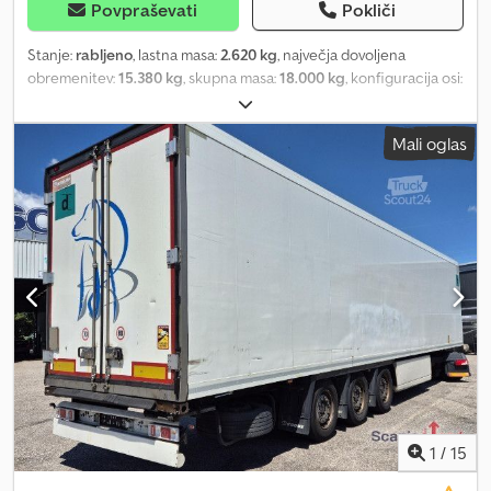
Povpraševati
Pokliči
Stanje:
rabljeno
, lastna masa:
2.620 kg
, največja dovoljena
obremenitev:
15.380 kg
, skupna masa:
18.000 kg
, konfiguracija osi:
2 osi
, prva registracija:
07/2023
, naslednji pregled (TÜV):
07/2027
,
vzmetenje:
zrak
, velikost pnevmatike:
385/65/R22.5
, Oprema:
ABS
,
Mali oglas
| Lafeta Krone AZ | BPW osi z disk zavorami | Nosilec rezervnega
kolesa | Pnevmatioke 385/65/R22.5 | Napake, vnosne napake in
predprodaja pridržane. Dcedpozquwvjfx Acgsk
1
/
15