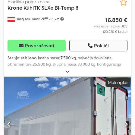
Hladilna polprikolica
Krone
KühlTK SLXe BI-Temp !!
16.850 €
Haag Am Hausruck
251 km
Fiksna cena plus DDV
(20.220 € bruto)
Povpraševati
Pokliči
Stanje:
rabljeno
, lastna masa:
7.500 kg
, največja dovoljena
obremenitev:
25.500 kg
, skupna masa:
33.000 kg
, konfiguracija
osi:
3 osi
, prva registracija:
06/2016
, vzmetenje:
zrak
, medosna
razdalja:
1.350 mm
, barva:
bela
, prevoženi kilometri:
100 km
, vrsta
Mali oglas
prenosa:
mehanski
, Oprema:
ABS
, Lastna teža: 7500 kg, dovoljena
skupna teža: 33000 kg, zračna vzmet, elektronski zavorni sistem
EBS, osi SAF, Thermoking TK SLXe Spectrum, TUV – novo!
Notranje mere: D 13417 x Š 2503 x V 2705 mm, debelina stene
paletnega prostora 50 mm. Ponudba je informativna in ni
zavezujoča. Pridržujemo si pravico do spremembe cen in
razpoložljivosti. Slika je lahko simbolična in ne nujno ustreza
ponudbi. Dsdpfx Aezr Rz Tjcgock