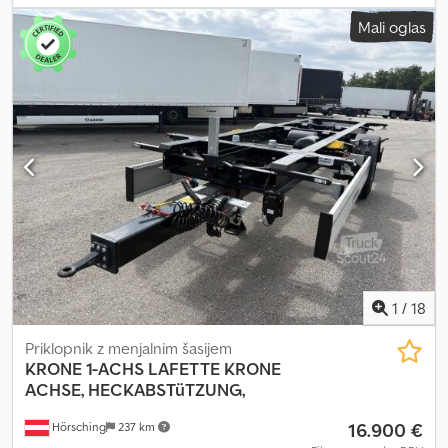
ABS
, | KRONE SD DA05 hladilni priklopnik | Carrier Vector HE 19
Mali oglas
Austria Edition #02/50 | Krone osi z diskovo zavoro | Orodjarna |
Hladilnik | Električni priključek | Nosilec rezervnega kolesa |
Paletni zabojnik | Hladilnik za meso | Dvignjena os | Novo vozilo |
Pridržana pravica do sprememb, napak pri vnosu podatkov in
predprodaje. Dcjdpszpbuxefx Acgjk
1
/
18
Priklopnik z menjalnim šasijem
KRONE
1-ACHS LAFETTE KRONE
ACHSE, HECKABSTüTZUNG,
16.900 €
Hörsching
237 km