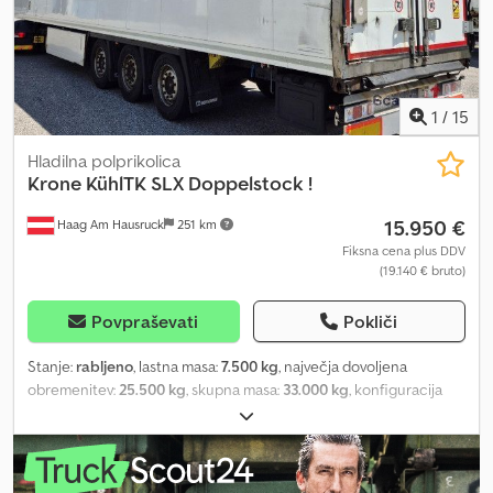
1
/
15
Hladilna polprikolica
Krone
KühlTK SLX Doppelstock !
15.950 €
Haag Am Hausruck
251 km
Fiksna cena plus DDV
(19.140 € bruto)
Povpraševati
Pokliči
Stanje:
rabljeno
, lastna masa:
7.500 kg
, največja dovoljena
obremenitev:
25.500 kg
, skupna masa:
33.000 kg
, konfiguracija
osi:
3 osi
, prva registracija:
06/2016
, vzmetenje:
zrak
, medosna
razdalja:
1.350 mm
, barva:
bela
, prevoženi kilometri:
100 km
, vrsta
prenosa:
mehanski
, Oprema:
ABS
, Lastna masa: 7500 kg, dovoljena
skupna masa: 33000 kg, zračna vzmetna tehnologija, elektronski