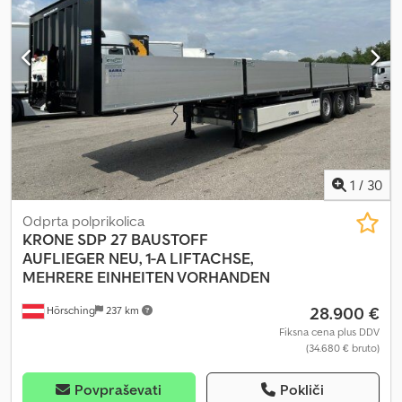
18959 ur dizla, 8550 ur na omrežju, debelina stene 50 mm.
Nezavezujoča ponudba, napake in predhodna prodaja pridržane.
Slika ni nujno skladna s ponudbo. Dedpezr Rzysfx Acgeck
1
/
30
Odprta polprikolica
KRONE
SDP 27 BAUSTOFF
AUFLIEGER NEU, 1-A LIFTACHSE,
MEHRERE EINHEITEN VORHANDEN
28.900 €
Hörsching
237 km
Fiksna cena plus DDV
(34.680 € bruto)
Povpraševati
Pokliči