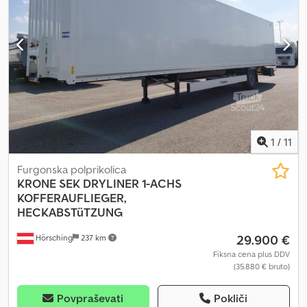
1
/
11
Furgonska polprikolica
KRONE
SEK DRYLINER 1-ACHS
KOFFERAUFLIEGER,
HECKABSTüTZUNG
29.900 €
Hörsching
237 km
Fiksna cena plus DDV
(35.880 € bruto)
Povpraševati
Pokliči