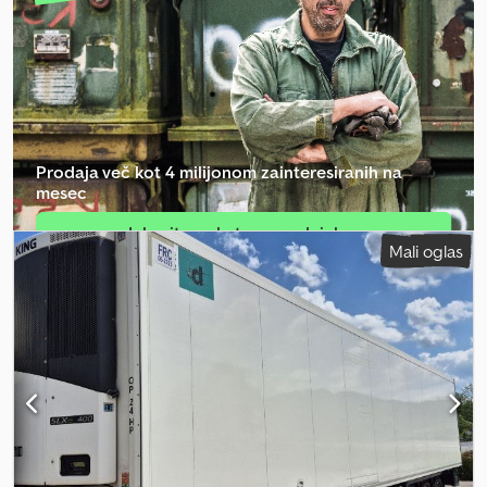
zavorni sistem EBS, osi SAF, hladilna enota Thermoking TK
SLXe400, nova, z odobritvijo TUV! Notranje mere: D 13425 x Š 2511 x
V 2648 mm, prostor za 15751 palet. Delovni čas dizelskega motorja:
7094 ur, delovni čas na omrežni električni tok: neznano. Debelina
sten: 50 mm. Ponudba ni zavezujoča, pridržana možnost
spremembe in prodaje. Slika je lahko simbolična in ne nujno
povsem enaka ponujeni specifikaciji. Dcjdpfx Acozr R Adsgsk
Prodaja več kot 4 milijonom zainteresiranih na
mesec
Izberite paket za prodajalce
Mali oglas
Ustvari posamezen oglas