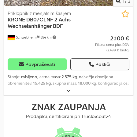
1
/
3
Priklopnik z menjalnim šasijem
KRONE
DB07CLNF 2 Achs
Wechselanhänger BDF
2.100 €
Schwebheim
554 km
Fiksna cena plus DDV
(2.499 € bruto)
Povpraševati
Pokliči
Stanje:
rabljeno
, lastna masa:
2.575 kg
, največja dovoljena
obremenitev:
15.425 kg
, skupna masa:
18.000 kg
, konfiguracija osi:
2 osi
, prva registracija:
10/2015
, vzmetenje:
zrak
, velikost
pnevmatike:
385/65 R 22,5
, barva:
drugo
, vrsta prenosa:
drugo
,
velikost sprednje pnevmatike:
385/65 R 22,5
, velikost zadnje
ZNAK ZAUPANJA
pnevmatike:
385/65 R 22,5
, voznikova kabina:
drugo
, emisijski
razred:
noben
, Oprema:
ABS, zavorni sistem na stisnjen zrak
, --
Prodajalci, certificirani pri TruckScout24
Pridržujemo si pravico do tiskarskih napak, napak in sprememb,
vzorčne slike --, Več podatkov na: !, Več podrobnosti: ! Dcedpfx
Acszr Sa Rogek