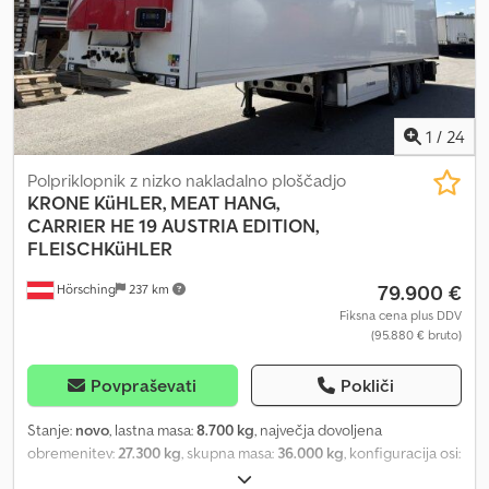
1
/
24
Polpriklopnik z nizko nakladalno ploščadjo
KRONE
KüHLER, MEAT HANG,
CARRIER HE 19 AUSTRIA EDITION,
FLEISCHKüHLER
79.900 €
Hörsching
237 km
Fiksna cena plus DDV
(95.880 € bruto)
Povpraševati
Pokliči
Stanje:
novo
, lastna masa:
8.700 kg
, največja dovoljena
obremenitev:
27.300 kg
, skupna masa:
36.000 kg
, konfiguracija osi:
3 osi
, vzmetenje:
zrak
, velikost pnevmatike:
385/65 R22,5
, Oprema: