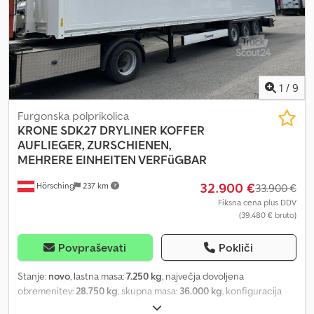
1
/
9
Furgonska polprikolica
KRONE
SDK27 DRYLINER KOFFER
AUFLIEGER, ZURSCHIENEN,
MEHRERE EINHEITEN VERFüGBAR
32.900 €
Hörsching
237 km
33.900 €
Fiksna cena plus DDV
(39.480 € bruto)
Povpraševati
Pokliči
Stanje:
novo
, lastna masa:
7.250 kg
, največja dovoljena
obremenitev:
28.750 kg
, skupna masa:
36.000 kg
, konfiguracija
osi:
3 osi
, dolžina tovornega prostora:
13.620 mm
, skupna dolžina: