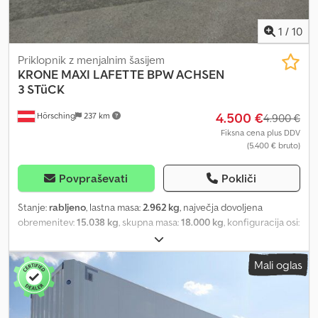
1
/
10
Priklopnik z menjalnim šasijem
KRONE
MAXI LAFETTE BPW ACHSEN
3 STüCK
4.500 €
Hörsching
237 km
4.900 €
Fiksna cena plus DDV
(5.400 € bruto)
Povpraševati
Pokliči
Stanje:
rabljeno
, lastna masa:
2.962 kg
, največja dovoljena
obremenitev:
15.038 kg
, skupna masa:
18.000 kg
, konfiguracija osi:
2 osi
, prva registracija:
02/2017
, vzmetenje:
zrak
, velikost
pnevmatike:
445/45/R19,5
, Oprema:
ABS
, | Krone Maxi Lafette |
Mali oglas
BPW osi z diski zavorami | Nosilec rezervnega kolesa | Pnevmatske
gume: 445/45 R19,5 | Pridržujemo si pravico do napak, vnosnih
napak in predhodne prodaje. Dodpfx Acou D Hn Ijgock