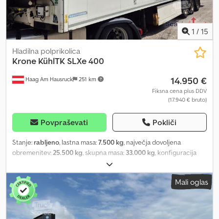
1
/
15
Hladilna polprikolica
Krone
KühlTK SLXe 400
14.950 €
Haag Am Hausruck
251 km
Fiksna cena plus DDV
(17.940 € bruto)
Povpraševati
Pokliči
Stanje:
rabljeno
, lastna masa:
7.500 kg
, največja dovoljena
obremenitev:
25.500 kg
, skupna masa:
33.000 kg
, konfiguracija
osi:
3 osi
, prva registracija:
06/2016
, vzmetenje:
zrak
, medosna
razdalja:
1.350 mm
, barva:
bela
, prevoženi kilometri:
100 km
, vrsta
Mali oglas
prenosa:
mehanski
, Oprema:
ABS
, Lastna teža: 7500 kg, dovoljena
skupna teža: 33000 kg, zračno-zračno vzmetenje, elektronski
zavorni sistem EBS, SAF osi, Thermoking TK SLXe400, TÜV NOV!
Notranje mere: D 13417 x Š 2505 x V 2705 mm, škatla za palete,