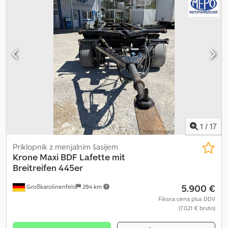
16000 kg največja dovoljena masa 2860 kg prazna teža Možno z
žerjavom Dvojni nosilci Zadnja vrata Teleskopske podporne noge
Notranje mere: 7300x2480x2520 mm Napisi so le folija Veliko
izmenljivih nadgradenj in prikolic na zalogi! ##### Dsdpfozti Alsx
Acgsck PROSIMO, POKLIČITE – NE POŠILJAJTE EMAILOV! #####
DOSTAVA MOŽNA PO CELI NEMČIJI! MEPO GOSPODARSKA
VOZILA DOBAVLJA OD LETA 1983! OGLED SAMO PO
PREDHODNEM DOGOVORU! #####
1
/
17
Priklopnik z menjalnim šasijem
Krone
Maxi BDF Lafette mit
Breitreifen 445er
5.900 €
Großkarolinenfeld
294 km
Fiksna cena plus DDV
(7.021 € bruto)