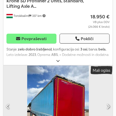
Krone
SD Profiliner 2 Units, Standard,
Lifting Axle A...
18.950 €
Torokbalint
337 km
VB plus DDV
(24.066 € bruto)
Povpraševati
Pokliči
Stanje:
zelo dobro (rabljeno)
, konfiguracija osi:
3 osi
, barva:
bela
,
Leto izdelave:
2023
, Oprema:
ABS
, = Dodatne možnosti in dodatna
oprema = - Zračna vzmet - Kolutne zavore - Orodjarna = Opombe
= 2 enoti: Krone SD 2023 Standard bela WKESD000001073397
Mali oglas
Platforma za palete, dvigalna os A 385/65 R22,5 Dcsdpfx
Asztawaocgek Krone SD 2023 Standard bela
WKESD000001073400 Platforma za palete, dvigalna os A 385/65
R22,5 = Dodatne informacije = Letnik: 2023 Tehnično stanje: zelo
dobro Vizualno stanje: zelo dobro Poškodbe: nobene