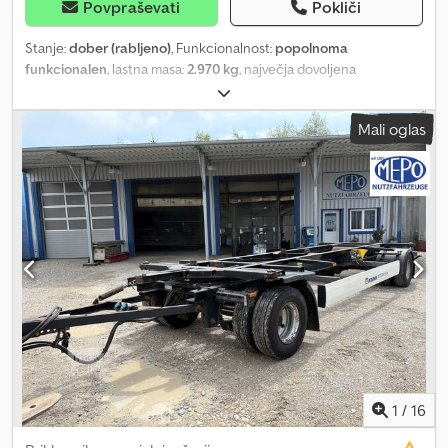
Povpraševati
Pokliči
Stanje:
dober (rabljeno)
, Funkcionalnost:
popolnoma
funkcionalen
, lastna masa:
2.970 kg
, največja dovoljena
obremenitev:
15.030 kg
, skupna masa:
18.000 kg
, konfiguracija osi:
2 osi
, prva registracija:
09/2019
, naslednji pregled (TÜV):
08/2026
,
Mali oglas
vzmetenje:
zrak
, velikost pnevmatike:
445/45R19,5
, največja
hitrost:
125 km/h
, Oprema:
ABS
, NEMŠKI TRGOVEC ponuja:
urejene prikolice s širokimi pnevmatikami na voljo več kosov
445/45R19,5 vlečna oj za vzdolžno nastavitev eos BPW disk zavore
dolgi zračni mehi dvižna višina do 1420 mm vsi z veljavnim
tehničnim pregledom in varnostnim pregledom zelo dobre
pnevmatike leto izdelave 2019 18000 kg skupne dovoljene mase
2970 kg prazne mase Dedjztizhepfx Acgjck Velika zaloga prikolic
in zamenljivih zabojnikov! ##### POKLIČITE - BREZ E-POŠTE!
##### DOSTAVA MOŽNA PO CELI NEMČIJI! MEPO-
NUTZFAHRZEUGE DOBAVLJA OD LETA 1983! OGLED SAMO PO
DOGOVORU! #####
1
/
16