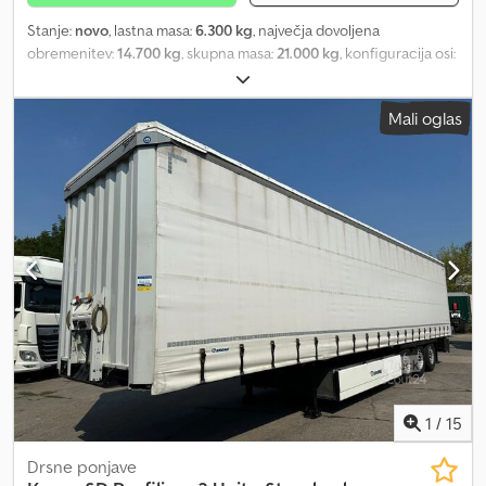
Stanje:
novo
, lastna masa:
6.300 kg
, največja dovoljena
obremenitev:
14.700 kg
, skupna masa:
21.000 kg
, konfiguracija osi:
1 os
, vzmetenje:
zrak
, Oprema:
ABS
, | Krone SEK DryLiner, 1-osni
kontejnerski priklopnik | Pritrdilne točke na straneh in pas za
Mali oglas
pritrditev tovor | Portalna vrata | Nosilec rezervnega kolesa |
Podporni cilindri za nakladanje z viličarjem | Lastna teža | Sidrne
tirnice na stranskih stenah | Na voljo takoj | Možnost najema |
Notranja višina: 2,75 m, širina: 2,48 m | Dolžina: 13,90 m | Ojačana
premium pnevmatika | Na voljo tudi z ojačanim dnom !!!! | Pridržana
pravica do sprememb, napak in predprodaje. Dedpfx Acoznw
Npogsck
1
/
15
Drsne ponjave