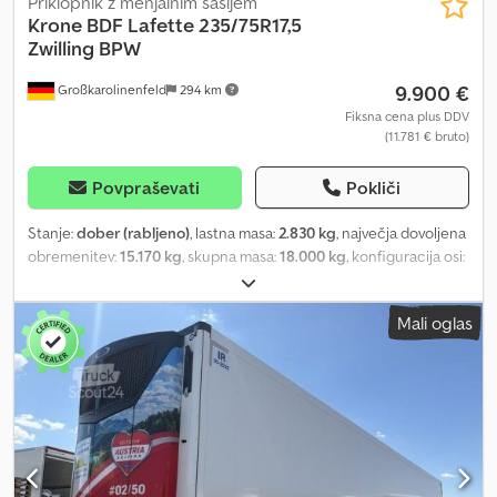
Priklopnik z menjalnim šasijem
Krone
BDF Lafette 235/75R17,5
Zwilling BPW
9.900 €
Großkarolinenfeld
294 km
Fiksna cena plus DDV
(11.781 € bruto)
Povpraševati
Pokliči
Stanje:
dober (rabljeno)
, lastna masa:
2.830 kg
, največja dovoljena
obremenitev:
15.170 kg
, skupna masa:
18.000 kg
, konfiguracija osi:
2 osi
, prva registracija:
03/2021
, naslednji pregled (TÜV):
02/2027
,
vzmetenje:
zrak
, velikost pnevmatike:
235/75R17,5
, Oprema:
ABS
,
Mali oglas
NEMŠKI TRGOVEC ponuja: Prikolico BDF z izmenljivimi nadvozi
Dvojne pnevmatike 235/75R17,5 Os BPW Višina prikolice 990 mm
Dolžina vlečne palice je nastavljiva Na voljo več primerkov #####
PROSIMO, POKLIČITE – BREZ E-POŠTE! Dcodpfx Asztizbocgjk
##### DOSTAVA JE MOŽNA PO CELOTNI NEMČIJI! MEPO-
NUTZFAHRZEUGE DOSTAVLJA ŽE OD LETA 1983! OGLED MOŽEN
SAMO PO PREDHODNEM DOGOVORU! #####