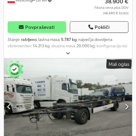
38.900 €
Hörsching
237 km
Fiksna cena plus DDV
(46.680 € bruto)
Povpraševati
Pokliči
Stanje:
rabljeno
, lastna masa:
5.787 kg
, največja dovoljena
obremenitev:
14.213 kg
, skupna masa:
20.000 kg
, konfiguracija osi:
1 os
, prva registracija:
05/2025
, naslednji pregled (TÜV):
05/2027
,
vzmetenje:
zrak
, velikost pnevmatike:
235/72R17,5
, Oprema:
ABS,
Mali oglas
registracija tovornjaka
, Krone City Liner Profi / Single-axle
curtain-side trailer, forced steering | Toolbox | Spare wheel
carrier, Edscha sliding roof | SAF axles with disc brakes | Unladen
weight: 5,787 kg, payload: 14,213 kg | Tyres: 275/70R22.5 | Tail lift
2,000 kg | Load area length: 11.25 m | Subject to errors, input
mistakes and prior sale. Dcodpfx Acsznw Rgegek