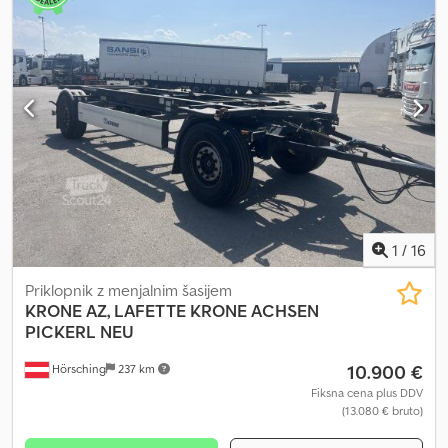
1
/
16
Priklopnik z menjalnim šasijem
KRONE
AZ, LAFETTE KRONE ACHSEN
PICKERL NEU
10.900 €
Hörsching
237 km
Fiksna cena plus DDV
(13.080 € bruto)