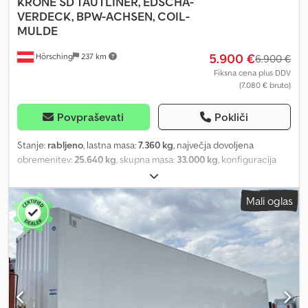
KRONE
SD TAUTLINER, EDSCHA-
VERDECK, BPW-ACHSEN, COIL-
MULDE
5.900 €
Hörsching
237 km
6.900 €
Fiksna cena plus DDV
(7.080 € bruto)
Povpraševati
Pokliči
Stanje:
rabljeno
, lastna masa:
7.360 kg
, največja dovoljena
obremenitev:
25.640 kg
, skupna masa:
33.000 kg
, konfiguracija
osi:
3 osi
, prva registracija:
01/2017
, naslednji pregled (TÜV):
01/2027
, vzmetenje:
zrak
, velikost pnevmatike:
385/65 R22.5
,
Mali oglas
Oprema:
ABS
, | Krone SD Tautliner | Edscha pomična streha |
Korito za kolute | BPW osi z disk zavorami | Škatla za orodje |
Pnevmatske gume: 385/65 R22.5 | Luknjičast okvir za pritrditev
tovora | Veljaven tehnični pregled/TÜV do 01/2027 | Pridržujemo si
pravico do napak, vnosnih napak in predhodne prodaje. Dodpfx
Acey D S R Njgeck