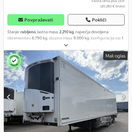
Fiksna cena plus DDV
(20.280 € bruto)
Povpraševati
Pokliči
Stanje:
rabljeno
, lastna masa:
2.210 kg
, največja dovoljena
obremenitev:
6.790 kg
, skupna masa:
9.000 kg
, konfiguracija osi:
1
os
, prva registracija:
07/2026
, naslednji pregled (TÜV):
07/2027
,
skupna dolžina:
2.480 mm
, skupna širina:
1.250 mm
, skupna višina:
Mali oglas
89.050 mm
, vzmetenje:
zrak
, velikost pnevmatike:
385/65R22,5
,
Oprema:
ABS
, | Krone 1-osno podvozje | Krone os | Nosilec
rezervnega kolesa | Zadnja podpora | Pnevmatike: 385/65R22,5 |
Kolutne zavore | Lastna masa: 2260 kg | Veljaven tehnični
pregled/TÜV do | Pridržujemo si pravico do napak, tipkarskih
napak in predhodne prodaje. Dcodpfszn H N Eox Acgsk