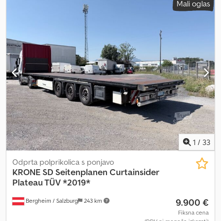
Mali oglas
Odprta in zaprta nadgradnja Registrska tablica: XA182MC lokacija:
VERONA 7.500 EUR + DDV
1
/
33
Odprta polprikolica s ponjavo
KRONE
SD Seitenplanen Curtainsider
Plateau TÜV *2019*
9.900 €
Bergheim / Salzburg
243 km
Fiksna cena