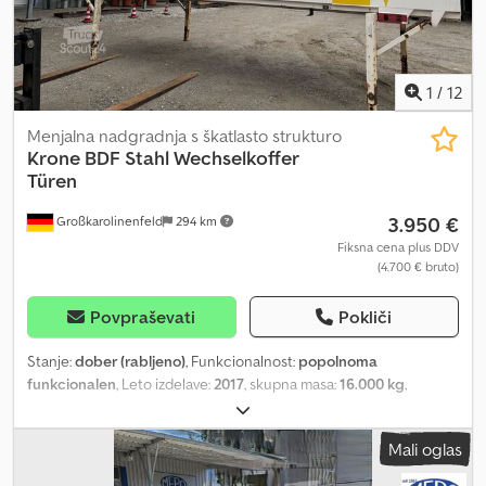
1
/
12
Menjalna nadgradnja s škatlasto strukturo
Krone
BDF Stahl Wechselkoffer
Türen
3.950 €
Großkarolinenfeld
294 km
Fiksna cena plus DDV
(4.700 € bruto)
Povpraševati
Pokliči
Stanje:
dober (rabljeno)
, Funkcionalnost:
popolnoma
funkcionalen
, Leto izdelave:
2017
, skupna masa:
16.000 kg
,
največja dovoljena obremenitev:
13.140 kg
, lastna masa:
2.860 kg
,
širina tovornega prostora:
2.480 mm
, dolžina tovornega prostora:
Mali oglas
7.300 mm
, višina nakladalnega prostora:
2.520 mm
, NEMŠKI
TRGOVEC ponuja: Krone BDF izmenljivi zabojnik Letnik 11 / 2017