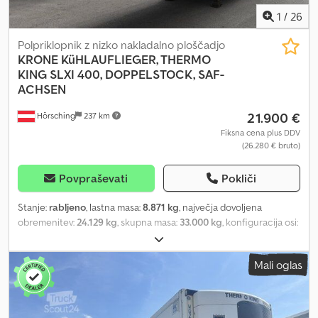
1
/
26
Polpriklopnik z nizko nakladalno ploščadjo
KRONE
KüHLAUFLIEGER, THERMO
KING SLXI 400, DOPPELSTOCK, SAF-
ACHSEN
21.900 €
Hörsching
237 km
Fiksna cena plus DDV
(26.280 € bruto)
Povpraševati
Pokliči
Stanje:
rabljeno
, lastna masa:
8.871 kg
, največja dovoljena
obremenitev:
24.129 kg
, skupna masa:
33.000 kg
, konfiguracija osi:
3 osi
, prva registracija:
03/2020
, naslednji pregled (TÜV):
03/2027
,
skupna dolžina:
2.600 mm
, skupna širina:
4.000 mm
, vzmetenje:
Mali oglas
zrak
, velikost pnevmatike:
385/65 R22.5
, Oprema:
ABS
, | Krone
hladilni priklopnik TK SLXi 400 | SAF osi z diskovimi zavorami |
Nosilec za rezervno kolo 2x | Hladilna enota ThermoKing SLXi 400 |
Debelina stene: 5 cm | Pnevmatike: 385/65 R22.5 | Dvostopenjska