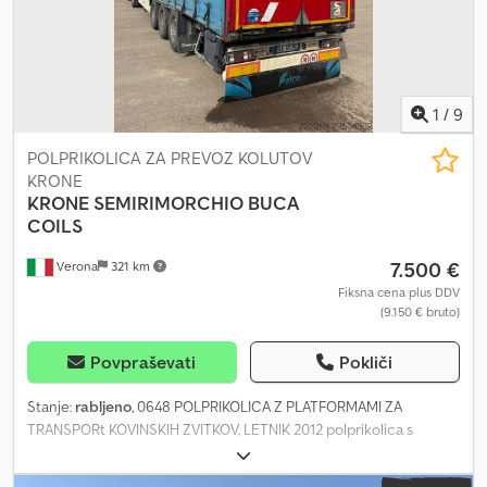
1
/
9
POLPRIKOLICA ZA PREVOZ KOLUTOV
KRONE
KRONE
SEMIRIMORCHIO BUCA
COILS
7.500 €
Verona
321 km
Fiksna cena plus DDV
(9.150 € bruto)
Povpraševati
Pokliči
Stanje:
rabljeno
, 0648 POLPRIKOLICA Z PLATFORMAMI ZA
TRANSPORt KOVINSKIH ZVITKOV, LETNIK 2012 polprikolica s
platformami Dodpfezr E Nrsx Acgeck Krone 2012 3 fiksne osi
Pnevmatike 385/65-22,5 Platforme za transporte kovinskih zvitkov