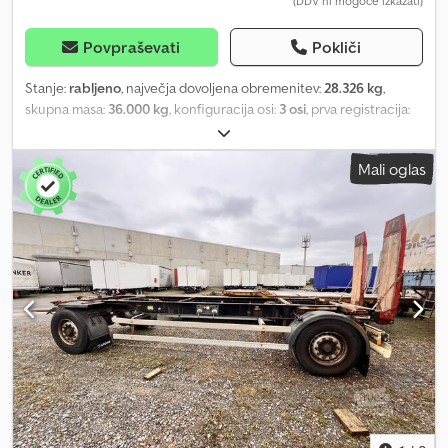
(DDV ni mogoče izkazati)
Povpraševati
Pokliči
Stanje:
rabljeno
, največja dovoljena obremenitev:
28.326 kg
,
skupna masa:
36.000 kg
, konfiguracija osi:
3 osi
, prva registracija:
08/2019
, Leto izdelave:
2019
, Oprema:
ABS
, Interna številka: VIN:
WKESD00000908293 Krone SD prikolica s stranskimi zavesami /
Mali oglas
ravna prikolica Naprodaj je prikolica Krone SD s stranskimi
zavesami (prikolica s stranskimi zavesami) v odličnem stanju.
Prikolica je idealna za nacionalni in mednarodni transport, saj
odlikuje robustna konstrukcija in velika nosilnost. Podatki o vozilu:
* Proizvajalec: Krone * Model: SD * Nadgradnja: Stranske zavese /
ravna * Skupna teža: 36.000 kg * Lastna teža: 7.674 kg * Nosilnost:
28.326 kg * Novi tehnični pregled veljaven do 08-2027 Dedpfx
Ajzq N Euecgeck * V odličnem stanju Neto cena