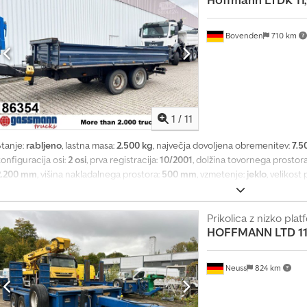
Bovenden
710 km
1
/
11
Stanje:
rabljeno
, lastna masa:
2.500 kg
, največja dovoljena obremenitev:
7.5
onfiguracija osi:
2 osi
, prva registracija:
10/2001
, dolžina tovornega prostor
2.200 mm
, višina nakladalnega prostora:
500 mm
, vzmetenje:
jeklo
, velikos
prevoženi kilometri:
1.001 km
, vrsta prenosa:
drugo
, voznikova kabina:
drug
 axles, tandem, leaf suspension, lashing eyes, underrun protection, front s
ay tipper trailer with loading ramps, steel drop sides pivoting and folding
Prikolica z nizko pla
HOFFMANN
LTD 11
ramps available at an additional net price of €1,000! ACCESSORY SPECIF
hange, prior sale, and errors! Codpfx Ajmu Rfrskvjha
Neuss
824 km