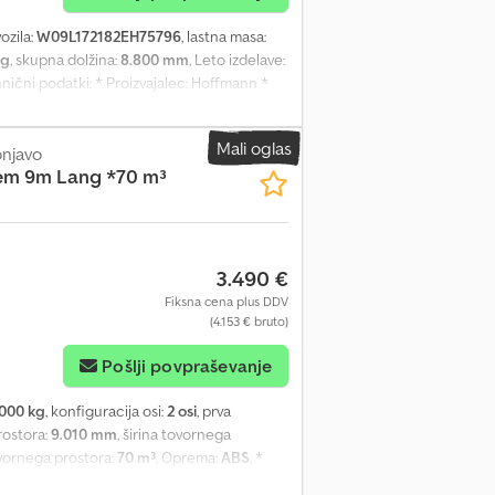
vozila:
W09L172182EH75796
, lastna masa:
kg
, skupna dolžina:
8.800 mm
, Leto izdelave:
hnični podatki: * Proizvajalec: Hoffmann *
rje / zadnji kiper * Leto izdelave: 2002 *
ske gume: 385/65 R22,5 Prikolica je v
Mali oglas
onjavo
m 9m Lang *70 m³
3.490 €
Fiksna cena plus DDV
(4.153 € bruto)
Pošlji povpraševanje
.000 kg
, konfiguracija osi:
2 osi
, prva
rostora:
9.010 mm
, širina tovornega
ovornega prostora:
70 m³
, Oprema:
ABS
, *
: 7.200 kg * Skupna masa: 11.000 kg *