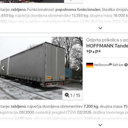
Stanje:
rabljeno
, Funkcionalnost:
popolnoma funkcionalen
, številka stroja/
4.650 kg
, največja dovoljena obremenitev:
13.350 kg
, skupna masa:
18.000 
2002
, Naprodaj je rabljen zadnji kiper Hoffmann LCRK 18,0/2 iz leta 2002. Te
odel: LCRK 18,0/2 Codpfxjy Umlij Akvjha * Tip: 2-osni prikolica za rolkontejne
Največja dovoljena skupna masa: 18.000 kg * Lastna teža: 4.650 kg * Pnevmat
rabljenem stanju in NI tehnično pregledana (2025)
Odprta prikolica s p
HOFFMANN
Tande
*P+P*
Heilbronn
549 km
1
/
15
Stanje:
rabljeno
, največja dovoljena obremenitev:
7.200 kg
, skupna masa:
11
egistracija:
09/2000
, naslednji pregled (TÜV):
02/2026
, dolžina tovornega p
prostora:
2.490 mm
, višina nakladalnega prostora:
3.140 mm
, prostornina t
rikolica Hoffmann s ponjavo in ogrodjem * Lastna teža: 3.800 kg * Nosilnost