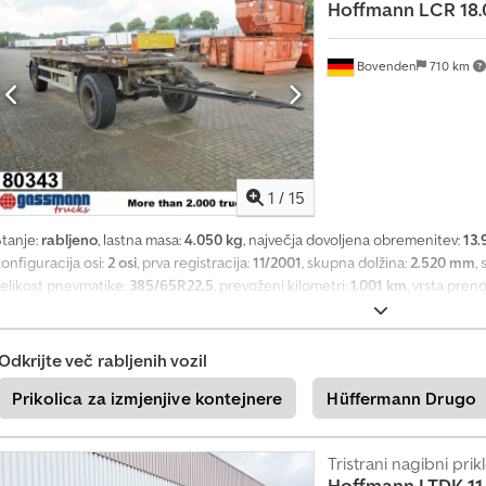
Hoffmann
LCR 18.
GUARANTEE; subject to changes, prior sale, and errors excepted.
Bovenden
710 km
1
/
15
Stanje:
rabljeno
, lastna masa:
4.050 kg
, največja dovoljena obremenitev:
13.
onfiguracija osi:
2 osi
, prva registracija:
11/2001
, skupna dolžina:
2.520 mm
,
velikost pnevmatike:
385/65R22,5
, prevoženi kilometri:
1.001 km
, vrsta pren
385/65R22,5
, voznikova kabina:
drugo
, Vehicle location: Bovenden, 2 axles, 
385/65R22.5 – 80% tread, drum brakes. ACCESSORY DETAILS WITHOUT GUAR
errors excepted! Chedji Rpfwepfx Akvsa
Odkrijte več rabljenih vozil
Prikolica za izmjenjive kontejnere
Hüffermann Drugo
Tristrani nagibni prik
Hoffmann
LTDK 11