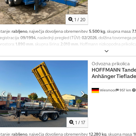
1
/
20
Stanje:
rabljeno
, največja dovoljena obremenitev:
5.500 kg
, skupna masa:
7.
egistracija:
09/1994
, naslednji pregled (TÜV):
02/2026
, dolžina tovornega p
prostora:
1.890 mm
, skupna širina:
2.010 mm
, Hoffmann nizkopodna prikolica, 
zvedbi z nakladalnimi rampami, zračni zavorni sistem, sprednji zabojnik za o
v dobrem in takoj uporabnem stanju. Codpfxsxq Uf He Akvsha
Odvozna prikolica
HOFFMANN
Tande
Anhänger Tieflade
Wiesmoor
957 km
1
/
17
Stanje:
rabljeno
, največja dovoljena obremenitev:
12.280 kg
, skupna masa:
1