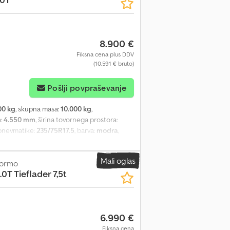
8.900 €
Fiksna cena plus DDV
(10.591 € bruto)
Pošlji povpraševanje
00 kg
, skupna masa:
10.000 kg
,
a:
4.550 mm
, širina tovornega prostora:
t pnevmatike:
235/75R17.5
, barva:
modra
,
o
, Oprema:
ABS
, Vehicle location: Bovenden,
upport, rear support, swing gates Body: 3-
Mali oglas
 down, GFA axles, drum brakes! Loading
tformo
.0T Tieflader 7,5t
ICATIONS WITHOUT GUARANTEE, subject to
6.990 €
Fiksna cena