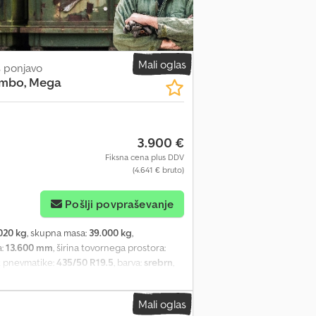
Mali oglas
s ponjavo
umbo, Mega
3.900 €
Fiksna cena plus DDV
(4.641 € bruto)
Pošlji povpraševanje
020 kg
, skupna masa:
39.000 kg
,
a:
13.600 mm
, širina tovornega prostora:
st pnevmatike:
435/50 R19.5
, barva:
srebrn
,
o
, Oprema:
ABS
, Vehicle location: Bovenden,
ck braking system), curtain side. Cjdpfei
Mali oglas
latform. ACCESSORY LISTING WITHOUT