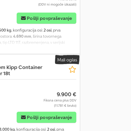
(DDV ni mogoče izkazati)
Pošlji povpraševanje
500 kg
, konfiguracija osi:
2 osi
, prva
rostora:
4.690 mm
, širina tovornega
tip LTD 11.T, razbremenjena, v serijski
rodje, tehnični pregled veljaven do 02/2026,
Mali oglas
m Kipp Container
r 18t
9.900 €
Fiksna cena plus DDV
(11.781 € bruto)
Pošlji povpraševanje
8.000 kg
, konfiguracija osi:
2 osi
, prva