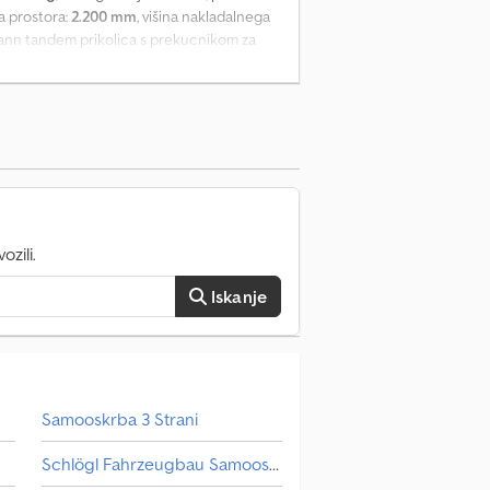
ga prostora:
2.200 mm
, višina nakladalnega
ann tandem prikolica s prekucnikom za
 kg Skupna dolžina: 8.205 mm Nakladalna
00 mm Nakladalna višina: cca 1.100 mm
lečna palica - hidravlične podporne noge -
ke - zračno vzmetenje - zadnja podpora
zili.
Iskanje
Samooskrba 3 Strani
Schlögl Fahrzeugbau Samooskrba 3 Strani