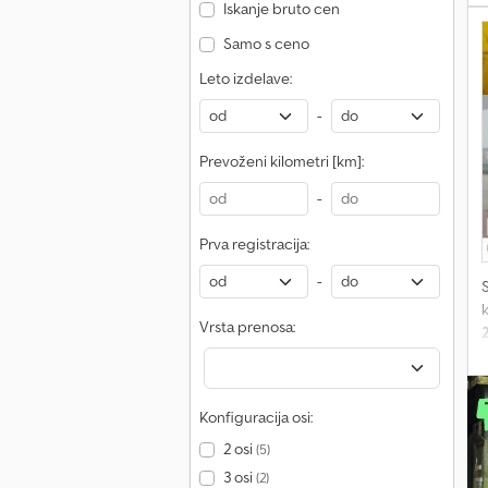
Iskanje bruto cen
Samo s ceno
Leto izdelave:
-
Prevoženi kilometri [km]:
-
Prva registracija:
-
k
Vrsta prenosa:
3
Konfiguracija osi:
S
2 osi
(5)
3 osi
(2)