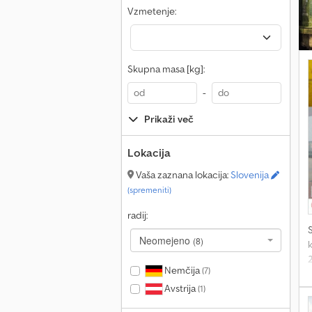
Vzmetenje:
Skupna masa [kg]:
-
Prikaži več
Lokacija
Vaša zaznana lokacija:
Slovenija
(spremeniti)
radij:
Neomejeno
(8)
k
Nemčija
(7)
3
Avstrija
(1)