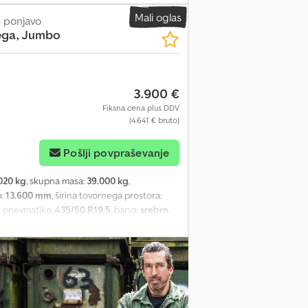
 * Višina tovornega prostora: 3.140 mm
Mali oglas
s ponjavo
ega, Jumbo
3.900 €
Fiksna cena plus DDV
(4.641 € bruto)
Pošlji povpraševanje
020 kg
, skupna masa:
39.000 kg
,
a:
13.600 mm
, širina tovornega prostora:
st pnevmatike:
435/50 R19.5
, barva:
srebrn
,
o
, Oprema:
ABS
, Vehicle location: Bovenden,
ing system), curtain-sided Chsdpfxei Rqkls
ORY INFORMATION WITHOUT GUARANTEE.