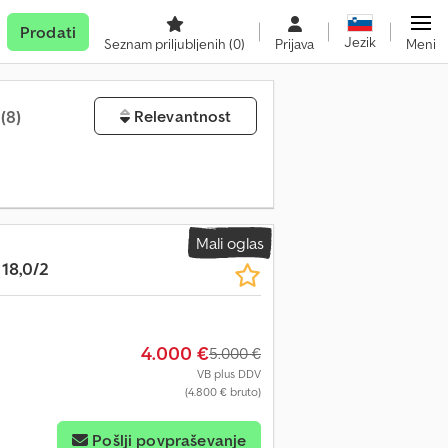
Prodati
Jezik
Seznam priljubljenih
(0)
Prijava
Meni
a
(8)
Relevantnost
Mali oglas
18,0/2
4.000 €
5.000 €
VB plus DDV
(4.800 € bruto)
Pošlji povpraševanje