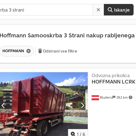
Iskanje
Hoffmann Samooskrba 3 Strani nakup rabljeneg
HOFFMANN
Odstrani vse filtre
Odvozna prikolica
HOFFMANN
LCRK 
Bludenz
392 km
1
/
6