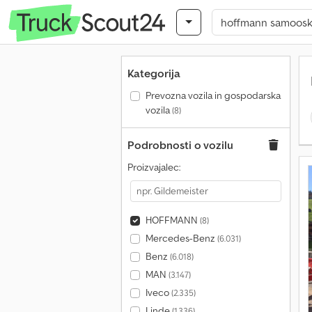
Kategorija
Prevozna vozila in gospodarska
vozila
(8)
Podrobnosti o vozilu
Proizvajalec:
HOFFMANN
(8)
Mercedes-Benz
(6.031)
Benz
(6.018)
MAN
(3.147)
Iveco
(2.335)
Linde
(1.336)