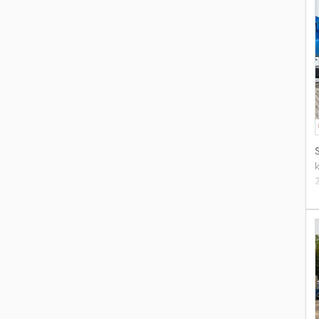
k
2
w
c