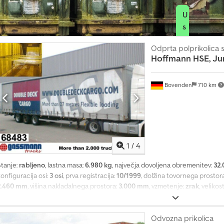
U
s
t
Odprta polprikolica 
v
Hoffmann
HSE, J
a
r
Bovenden
710 km
i
o
g
l
a
1
/
4
s
Stanje:
rabljeno
, lastna masa:
6.980 kg
, največja dovoljena obremenitev:
32.
onfiguracija osi:
3 osi
, prva registracija:
10/1999
, dolžina tovornega prostor
2.460 mm
, višina nakladalnega prostora:
3.000 mm
, vzmetenje:
zrak
, veliko
prevoženi kilometri:
1.001 km
, vrsta prenosa:
drugo
, voznikova kabina:
drug
 axles, SAF axles, air suspension, lifting and lowering function, ABS (anti-lo
Rqktox Akvjha Body: Mega trailer, double-deck, 4 units available! Hilti p
Odvozna prikolica