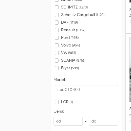
SCHMITZ
(1.270)
Schmitz Cargobull
(1.128)
DAF
(1.119)
M
Renault
(1.057)
Ford
(968)
Volvo
(964)
VW
(963)
SCANIA
(875)
Blyss
(599)
Model:
LCR
(1)
Cena:
r
-
P