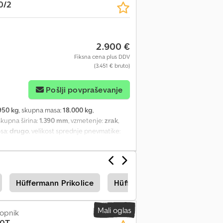
0/2
2.900 €
Fiksna cena plus DDV
(3.451 € bruto)
Pošlji povpraševanje
950 kg
, skupna masa:
18.000 kg
,
 skupna širina:
1.390 mm
, vzmetenje:
zrak
,
osa:
drugo
, velikost sprednje pnevmatike:
BPW axles, turntable, air suspension. Tyres:
ANTEE. Subject to change, prior sale and
Hüffermann Prikolice
Hüffermann Hts Prikolice
Mali oglas
lopnik
,0T