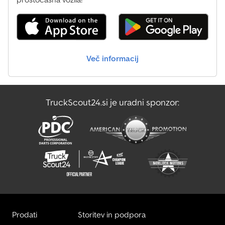
Menci Prekucnik
Mercedes-Benz Prekucnik
Več informacij
Nova Prekucnik
Prekucnik
TruckScout24.si je uradni sponzor:
Stu Prekucnik
Tatra Prekucnik
Prodati
Storitev in podpora