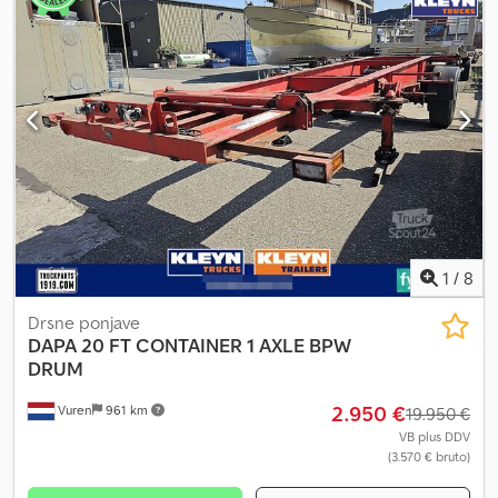
1
/
8
Drsne ponjave
DAPA
20 FT CONTAINER 1 AXLE BPW
DRUM
2.950 €
Vuren
961 km
19.950 €
VB plus DDV
(3.570 € bruto)