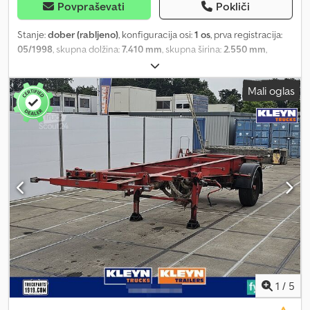
Povpraševati
Pokliči
Stanje:
dober (rabljeno)
, konfiguracija osi:
1 os
, prva registracija:
05/1998
, skupna dolžina:
7.410 mm
, skupna širina:
2.550 mm
,
skupna višina:
1.520 mm
, vzmetenje:
zrak
, velikost pnevmatike:
385/65R22,5
, barva:
drugo
, Leto izdelave:
1998
, Število osi: 1, lastna
Mali oglas
teža: 2100 kg, bruto teža: 19000 kg, vrsta podvozja: popolno
podvozje, vrsta vzmetenja: listnato vzmetenje, leto izdelave
nadgradnje: 1998, smer vrtenja: 1x20, vrsta osi: BPW = Dodatne
informacije = Splošne informacije Kabina: dnevna Registrska
številka: KLEYN1 Pogon Vrsta goriva: dizel Menjalnik Menjalnik:
ročni Konfiguracija osi Velikost pnevmatik: 385/65R22,5 Zavore:
bobnaste zavore Vzmetenje: zračno vzmetenje Os 1: globina
profila leve pnevmatike: 3 mm; globina profila desne pnevmatike:
14 mm Teže Lastna teža: 2.100 kg Nosilnost: 16.900 kg MVT: 19.000
kg Funkcionalnost Dsdpfsx Tzmfox Ad Rswa Višina tovornega
prostora: 135 cm Okolje Emisijski razred: Euro 0 Stanje Tehnično
stanje: dobro Optično stanje: dobro Poškodbe: nobene = Podatki
o podjetju = Kleyn Trucks je eno največjih neodvisnih podjetij na
svetu, ki se ukvarja s trgovanjem z rabljenimi vozili. Pri nas lahko
1
/
5
izbirate med nenehno spreminjajočo se ponudbo 1200 rabljenih