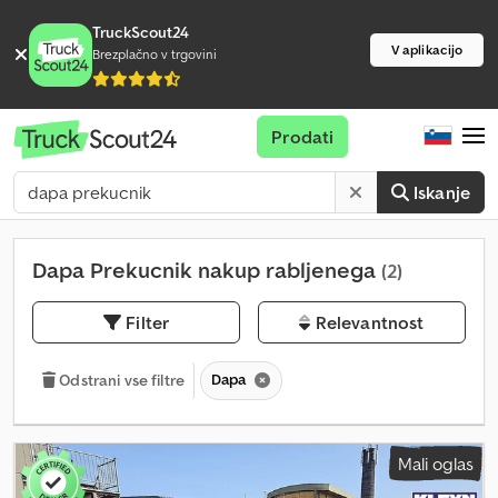
TruckScout24
V aplikacijo
Brezplačno v trgovini
Prodati
Iskanje
Dapa Prekucnik nakup rabljenega
(2)
Filter
Relevantnost
Dapa
Odstrani vse filtre
Mali oglas