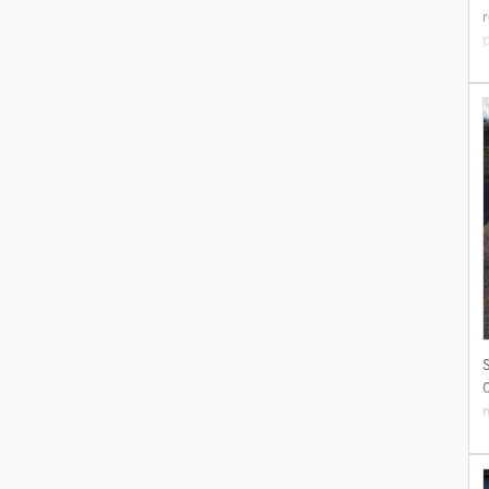
r
p
k