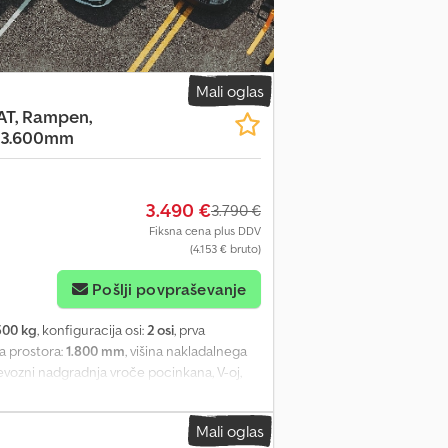
Mali oglas
T, Rampen,
, 3.600mm
3.490 €
3.790 €
Fiksna cena plus DDV
(4.153 € bruto)
Pošlji povpraševanje
500 kg
, konfiguracija osi:
2 osi
, prva
ga prostora:
1.800 mm
, višina nakladalnega
evozni nadgradnja vroče pocinkana, V-oj,
 4 pritrdilni profili na vsaki strani,
tt“, blažilniki, okrepljeno podporno kolo,
Mali oglas
aševanjem. SI86465 Naša ponudba je na