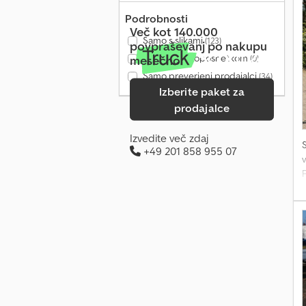
Podrobnosti
Več kot 140.000
Samo s slikami
(123)
povpraševanj po nakupu
Samo z videoposnetkom
mesečno
(0)
Samo preverjeni prodajalci
(34)
Izberite paket za
prodajalce
Izvedite več zdaj
+49 201 858 955 07
v
P
v
j
t