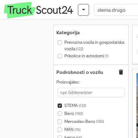
Kategorija
Prevozna vozila in gospodarska
vozila
(122)
Prikolice in avtodomi
(1)
Podrobnosti o vozilu
Proizvajalec:
STEMA
(123)
Benz
(190)
Mercedes-Benz
(190)
MAN
(76)
Iveco
(46)