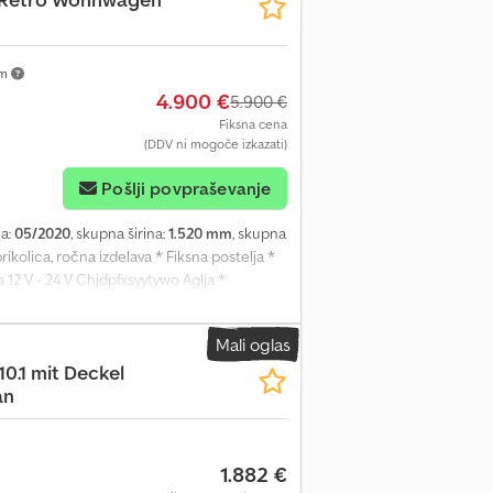
km
4.900 €
5.900 €
Fiksna cena
(DDV ni mogoče izkazati)
Pošlji povpraševanje
ja:
05/2020
, skupna širina:
1.520 mm
, skupna
rikolica, ročna izdelava * Fiksna postelja *
 12 V - 24 V Chjdpfxsyytywo Aglja *
m (D) x 145 cm (Š) ODPRTOST Od ponedeljka
I Telefon: WhatsApp E-pošta: Pri nas so na
Mali oglas
avico do sprememb, tiskarskih napak in napak
10.1 mit Deckel
ti posebej. Pogodbeno dogovorjena kakovost
an
sno potrjena. Prosimo, dogovorite se za
1.882 €