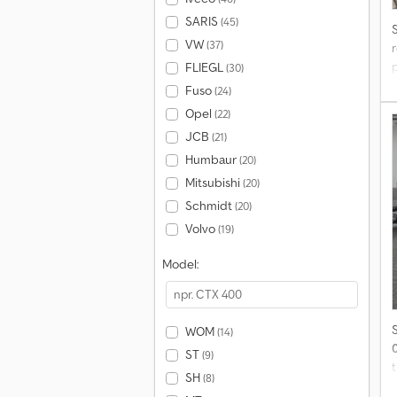
SARIS
(45)
VW
(37)
r
FLIEGL
(30)
p
Fuso
(24)
Opel
(22)
JCB
(21)
Humbaur
(20)
Mitsubishi
(20)
Schmidt
(20)
Volvo
(19)
Model:
WOM
(14)
ST
(9)
t
SH
(8)