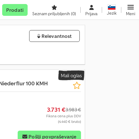
Prodati
Jezik
Seznam priljubljenih
(0)
Prijava
Meni
Relevantnost
Mali oglas
 Niederflur 100 KMH
3.731 €
3.983 €
Fiksna cena plus DDV
(4.440 € bruto)
Pošlji povpraševanje