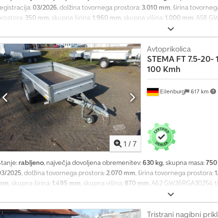
egistracija:
03/2026
, dolžina tovornega prostora:
3.010 mm
, širina tovorne
prostora:
350 mm
, skupna širina:
1.960 mm
, skupna višina:
1.000 mm
, A58 G
roizvajalca STEMA, tip SySTEMA SH .1, Chodpfeyqdrdox Aglja Skupna masa: 1.
m/h, vztrajnostna zavora, nizko podvozje...in še veliko več. Pridržujemo si 
Avtoprikolica
STEMA
FT 7.5-20- 
100 Kmh
Eilenburg
617 km
1
/
7
Stanje:
rabljeno
, največja dovoljena obremenitev:
630 kg
, skupna masa:
750
03/2025
, dolžina tovornega prostora:
2.070 mm
, širina tovornega prostora:
1
mm
, skupna širina:
1.495 mm
, skupna višina:
870 mm
, A62 GW26RGA30254, tip
dovoljena skupna masa 750 kg, 100 km/h, nameščeno podporno kolo ... in še v
Pridržujemo si pravico do napak in vmesne prodaje. Chedpeyqdrkofx Aglsa
Tristrani nagibni prik