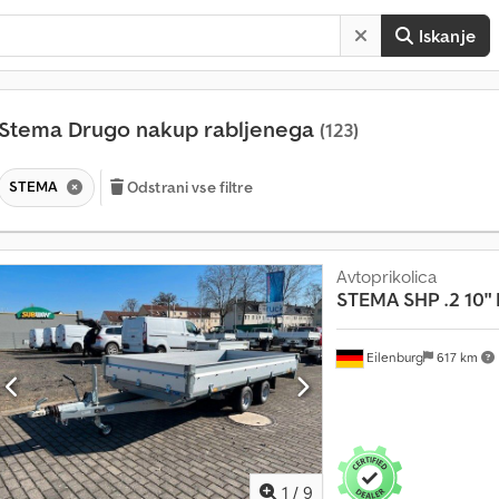
Iskanje
Stema Drugo nakup rabljenega
(123)
STEMA
Odstrani vse filtre
Avtoprikolica
STEMA
SHP .2 10"
V
Eilenburg
617 km
e
č
k
o
t
1
/
9
1