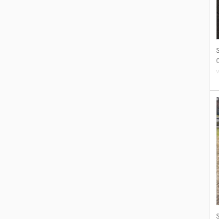
v
i
s