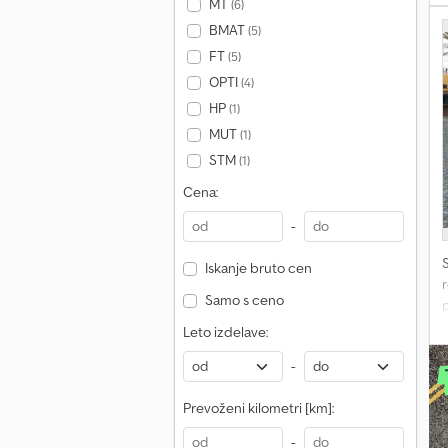
MT
(6)
1
p
BMAT
(5)
s
FT
(5)
b
OPTI
(4)
p
HP
(1)
n
MUT
(1)
STM
(1)
Cena:
-
Iskanje bruto cen
r
Samo s ceno
o
Leto izdelave:
a
-
n
Prevoženi kilometri [km]:
d
C
-