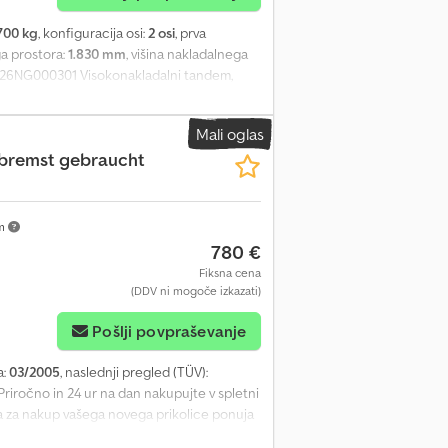
700 kg
, konfiguracija osi:
2 osi
, prva
ga prostora:
1.830 mm
, višina nakladalnega
W26NG000301 Visokonakladalni tandem,
nik z nizkim podvozjem, 4,01 m x 1,83 m,
 do napak in vmesne prodaje. Csdpfx Asym
Mali oglas
bremst gebraucht
km
780 €
Fiksna cena
(DDV ni mogoče izkazati)
Pošlji povpraševanje
a:
03/2005
, naslednji pregled (TÜV):
Priročno in 24 ur na dan nakupujte v spletni
ina za nakup vašega novega prikolice ponuja
fx Agszp Ebvjlea Stalno je na voljo več kot