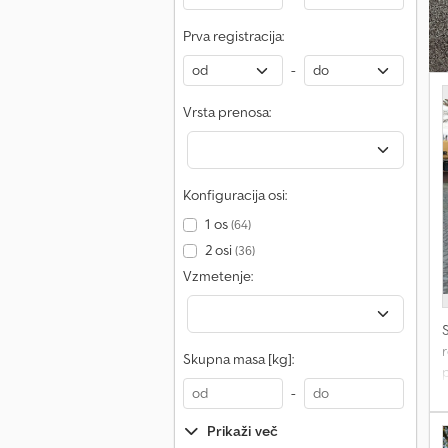
Prva registracija:
-
Vrsta prenosa:
Konfiguracija osi:
1 os
(64)
2 osi
(36)
Vzmetenje:
r
Skupna masa [kg]:
o
-
a
Prikaži več
n