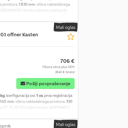
ga prostora:
1.830 mm
, višina nakladalnega
W26GA00050, Visokonakladni priklopnik
500 kg, odprta keson, 3,01 m x 1,83 m, 100
pravico do napak in vmesne prodaje.
Mali oglas
10.1 offner Kasten
706 €
Fiksna cena plus DDV
(840 € bruto)
Pošlji povpraševanje
 kg
, konfiguracija osi:
1 os
, prva registracija:
.145 mm
, višina nakladalnega prostora:
330
 FT 7.5-20-10.1, odprt keson, WSE01AKC7,
eliko več. Vozilo ni obnovljeno.
Mali oglas
lopnik