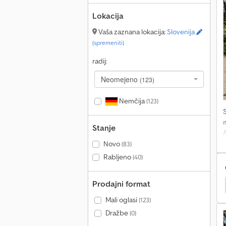
d
Lokacija
Vaša zaznana lokacija:
Slovenija
(spremeniti)
radij:
Neomejeno
(123)
Nemčija
(123)
Stanje
A
R
Novo
(83)
Rabljeno
(40)
T
Prodajni format
Böckmann Kt Prikolice
Hapert Sapphire Prikolice
Mali oglasi
(123)
Dražbe
(0)