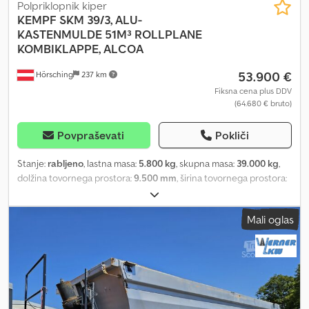
Polpriklopnik kiper
KEMPF
SKM 39/3, ALU-
KASTENMULDE 51M³ ROLLPLANE
KOMBIKLAPPE, ALCOA
53.900 €
Hörsching
237 km
Fiksna cena plus DDV
(64.680 € bruto)
Povpraševati
Pokliči
Stanje:
rabljeno
, lastna masa:
5.800 kg
, skupna masa:
39.000 kg
,
dolžina tovornega prostora:
9.500 mm
, širina tovornega prostora:
2.430 mm
, višina nakladalnega prostora:
2.200 mm
, prostornina
tovornega prostora:
51 m³
, skupna širina:
3.580 mm
, vzmetenje:
Mali oglas
zrak
, Oprema:
ABS
, | KEMPF velika prikolica za transport blaga,
prostornina 51 m³ | Aluminijasta prikolica | 6-mm jeklena plošča na
dnu | Hidravlični sistem Hyva | Pokrivna ponjava, platforma za
delavce | SAF terenske osi, nosilnost 9 t, z diskovimi zavorami |
Aluminijasta platišča Alcoa DuraBright | 1. os dvigljiva | Stranske
opore (ALU) | 2x orodjarna, nosilec za rezervno kolo | Kombinirana
zadnja vrata | samodejno spuščanje podvozja pri naklonu |