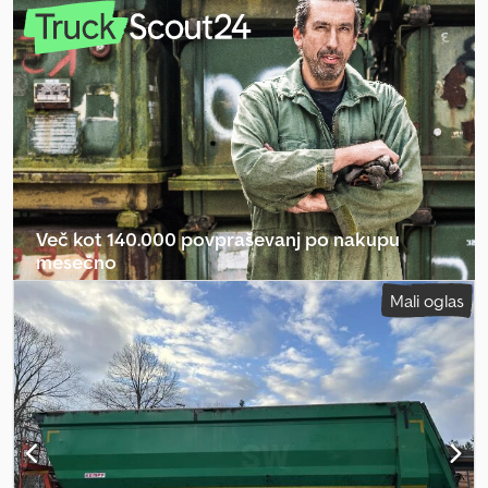
tovornega prostora:
24 m³
, velikost pnevmatike:
385/65 R22,5
,
medosna razdalja:
1.310 mm
, barva:
srebrn
, Oprema:
ABS
, EBS
Bobnasta zavora Nosilnost 28.620 kg Zračno vzmetenje Dno 4 mm
– stene 4 mm Osnova BPW Aluminijasta platišča Naprava za dvig in
spuščanje Zaščita proti podiranju, zložljiva Mehanizem za izpust
zrn Platforma Pridržana pravica do sprememb. Csdpfszrhfcjx
Apverf
Več kot 140.000 povpraševanj po nakupu
mesečno
Mali oglas
Izberite paket za prodajalce