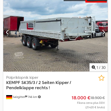
prostora:
70 m³
, Leto izdelave:
2021
, Oprema:
ABS
, * Aluminijasta
kesonska korita * 1. & 3. os dvižna os * BPW osi * Aluminijasta
platišča * Drsna ponjava * 4x orodna škatla * Tehnični pregled
velja do 06/26 * LED svetlobni sistem * Delovni žarometi Naša
ponudba je v osnovi brez tehničnega pregleda (HU/AU/SP) in brez
registrskih tablic Pridržujemo si pravico do napak in vmesne
prodaje Ogled vozila je možen samo po predhodnem dogovoru
Crodpjw Tqhdofx Apvsf Na WhatsApp sporočila ne odgovarjamo
1
/
30
Polpriklopnik kiper
KEMPF
SK35/3 / 2 Seiten Kipper /
Pendelklappe rechts !
18.000 €
Salzgitter
746 km
18.900 €
Fiksna cena plus DDV
(21.420 € bruto)