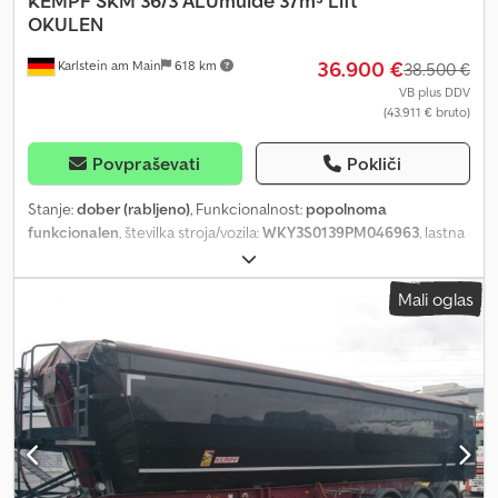
KEMPF
SKM 36/3 ALUmulde 37m³ Lift
OKULEN
36.900 €
Karlstein am Main
618 km
38.500 €
VB plus DDV
(43.911 € bruto)
Povpraševati
Pokliči
Stanje:
dober (rabljeno)
, Funkcionalnost:
popolnoma
funkcionalen
, številka stroja/vozila:
WKY3S0139PM046963
, lastna
masa:
6.100 kg
, največja dovoljena obremenitev:
29.900 kg
,
skupna masa:
36.000 kg
, konfiguracija osi:
3 osi
, prva registracija:
Mali oglas
06/2023
, naslednji pregled (TÜV):
10/2026
, dolžina tovornega
prostora:
9.500 mm
, širina tovornega prostora:
2.350 mm
, višina
nakladalnega prostora:
1.800 mm
, prostornina tovornega
prostora:
37 m³
, vzmetenje:
zrak
, velikost pnevmatike:
385/65 R
22.5
, barva:
črn
, Oprema:
ABS
, Naša številka vozila: # 30623 Kempf
SKM 36/3 Aluminijasta polkrožna kesonska prikolica, 37,1 m³ Tla iz 7
mm debelega žarjenega aluminija Plastična obloga OKULEN,
Okuslide Premium tough blue – za hladne razsute materiale,
debelina plošče 12,5 mm IPH dvigalo za kipanje Nihajna zadnja