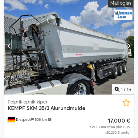
Mali oglas
Poškodovana v nesreči - prikolica je ležala na strehi * Popolnoma
vozna - popolnoma funkcionalna!!!! * 3 osi * Aluminijasta platišča
Alcoa * Dvižna os * Ponjava * POZOR NESREČNA ŠKODA * TÜV do
11/26
1
/
16
Polpriklopnik kiper
KEMPF
SKM 35/3 Alurundmulde
17.000 €
Diespeck
506 km
EXW Fiksna cena plus DDV
(20.230 € bruto)