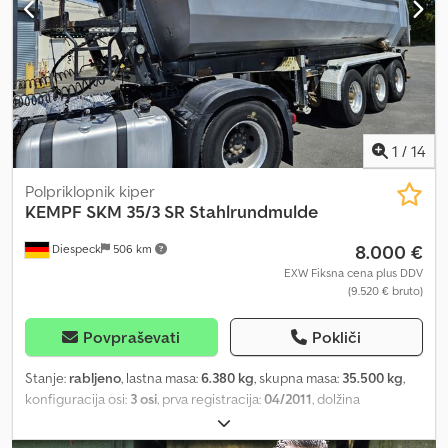
Pridržana pravica do sprememb, napak in predprodaje.
Crsdpfxjzkknds Apvof
1
/
14
Polpriklopnik kiper
KEMPF
SKM 35/3 SR Stahlrundmulde
8.000 €
Diespeck
506 km
EXW Fiksna cena plus DDV
(9.520 € bruto)
Povpraševati
Pokliči
Stanje:
rabljeno
, lastna masa:
6.380 kg
, skupna masa:
35.500 kg
,
konfiguracija osi:
3 osi
, prva registracija:
04/2011
, dolžina
tovornega prostora:
7.700 mm
, širina tovornega prostora:
2.350
mm
, višina nakladalnega prostora:
1.450 mm
, prostornina