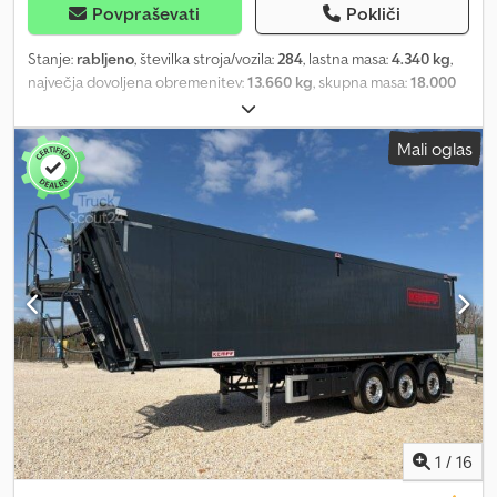
Povpraševati
Pokliči
Stanje:
rabljeno
, številka stroja/vozila:
284
, lastna masa:
4.340 kg
,
največja dovoljena obremenitev:
13.660 kg
, skupna masa:
18.000
kg
, konfiguracija osi:
2 osi
, prva registracija:
05/1996
, dolžina
tovornega prostora:
4.800 mm
, širina tovornega prostora:
2.360
Mali oglas
mm
, višina nakladalnega prostora:
1.000 mm
, prostornina
tovornega prostora:
11 m³
, vzmetenje:
zrak
, velikost pnevmatike:
385/65 r22,5
, medosna razdalja:
1.310 mm
, barva:
modra
, Oprema:
ABS
, Drum brake Swinging steel side walls SAF axles Foldable
underride guard Crodoi Dzc Depfx Apvsf Subject to errors and
omissions
1
/
16