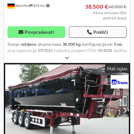
38.500 €
Steinfeld
870 km
or mistakes. Subject to prior sale!
40.900 €
Fiksna cena plus DDV
(45.815 € bruto)
Povpraševati
Pokliči
Stanje:
rabljeno
, skupna masa:
36.000 kg
, konfiguracija osi:
3 osi
,
prva registracija:
07/2023
, naslednji pregled (TÜV):
10/2026
, dolžina
tovornega prostora:
9.500 mm
, širina tovornega prostora:
2.430
mm
, višina nakladalnega prostora:
2.300 mm
, prostornina
Mali oglas
tovornega prostora:
53 m³
, skupna širina:
2.550 mm
, skupna višina:
3.800 mm
, Oprema:
ABS
, KEMPF agricultural tipper Top condition
Roll tarp Front platform Lightweight landing legs Stainless steel
storage boxes Aluminum rims BPW axles 1st axle lift axle Air
suspension EBS electronic braking system Aluminum ladder
Mudflaps Tyres Axle Position Size Manufacturer Rim Tread depth 1
Left 385/65R22.5 Advance Aluminum 14.0 mm 1 Right 385/65R22.5
Advance Aluminum 14.0 mm 2 Left 385/65R22.5 Dunlop Aluminum
14.0 mm 2 Right 385/65R22.5 Dunlop Aluminum 13.0 mm 3 Left
385/65R22.5 Bison Aluminum 7.0 mm 3 Right 385/65R22.5 Bison
Aluminum 9.0 mm Export plates and insurance are available upon