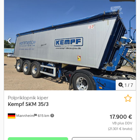
finišer • cca. 31 m³ prostornine • Delovni oder • Rolo ponjava •
Skladiščna omarica • Zrnat izpust • Hidravlično zadnje vrat •
Velikost pnevmatik: 385/65 R22.5 na jeklenih platiščih • Globina
profila: 6/7/6/9/5/5 mm Crjdpfswmpmyjx Apvjf • ALCOA platišča •
Dovoljena skupna masa: 35.000 kg • Lastna masa: 6.580 kg •
Notranje mere (pribl.): 9.000 x 2.450 x 1.600 mm - Tehnični pregled:
nov! Napake in vmesna prodaja pridržane!
1
/
7
Polpriklopnik kiper
Kempf
SKM 35/3
17.900 €
Mannheim
615 km
VB plus DDV
(21.301 € bruto)