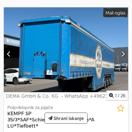
nemščini, angleščini, grščini, ruščini, hrvaščini, italijanščini,
španščini, francoščini, turščini, romunščini in arabščini (?????).
Mali oglas
Cjdpfx Apey Ii N Rjvsrf S prijaznimi pozdravi
1
/
26
Polpriklopnik za pijače
KEMPF
SP
Shrani iskanje
35/3*SAF*Schiebeplane*Hubdach*A
LU*Tiefbett*