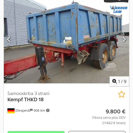
1
/
9
Samooskrba 3 strani
Kempf
THKD 18
9.800 €
Diespeck
506 km
Fiksna cena plus DDV
(11.662 € bruto)