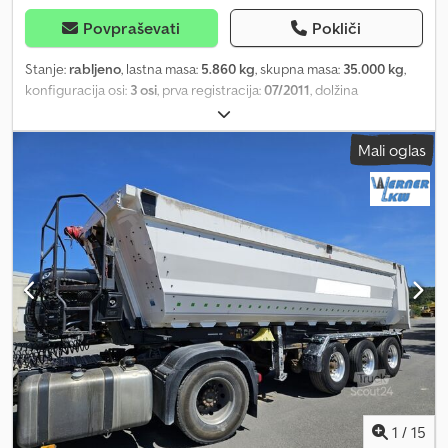
Povpraševati
Pokliči
Stanje:
rabljeno
, lastna masa:
5.860 kg
, skupna masa:
35.000 kg
,
konfiguracija osi:
3 osi
, prva registracija:
07/2011
, dolžina
tovornega prostora:
9.325 mm
, širina tovornega prostora:
2.350
mm
, višina nakladalnega prostora:
1.800 mm
, prostornina
Mali oglas
tovornega prostora:
38 m³
, velikost pnevmatike:
385/65 R22,5
,
medosna razdalja:
1.310 mm
, barva:
bela
, Oprema:
ABS
, Diskovna
zavora EBS Nosilnost 29.140 kg Zračno vzmetenje Dno 7 mm –
stene 5 mm Cedozltvgjpfx Apvsrf z plastičnim dnom Osnova BPW
Platišča Alcoa Hidravlični sistem za dvig in spuščanje Zaščita proti
podrivu, zložljiva Mehanizem za izmetanje žita Pomična ponjava
Platforma Pridržana pravica do sprememb.
1
/
15