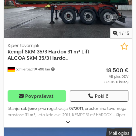
1
/
15
Kiper tovornjak
Kempf
SKM 35/3 Hardox 31 m³ Lift
ALCOA SKM 35/3 Hardo...
18.500 €
Schlierbach
498 km
VB plus DDV
(22.015 € bruto)
Povpraševati
Pokliči
Stanje:
rabljeno
, prva registracija:
07/2011
, prostornina tovornega
prostora:
31 m³
, Leto izdelave:
2011
, KEMPF 31 m³ HARDOX – Kiper
polpriklopnik z rolo ponjavo in dvižno osjo !! Odlično stanje !! •
Kolutne zavore • ABS • Zračno vzmetenje • Dvižna os • 3 x 9 t SAF
Mali oglas
osi z zračnim vzmetenjem • Naprava za dvig/spust • Zavora za