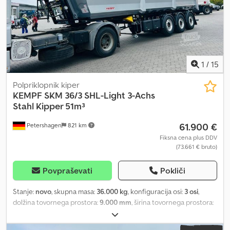
1
/
15
Polpriklopnik kiper
KEMPF
SKM 36/3 SHL-Light 3-Achs
Stahl Kipper 51m³
61.900 €
Petershagen
821 km
Fiksna cena plus DDV
(73.661 € bruto)
Povpraševati
Pokliči
Stanje:
novo
, skupna masa:
36.000 kg
, konfiguracija osi:
3 osi
,
dolžina tovornega prostora:
9.000 mm
, širina tovornega prostora:
2.330 mm
, višina nakladalnega prostora:
2.400 mm
, prostornina
tovornega prostora:
51 m³
, skupna širina:
2.550 mm
, Leto izdelave: