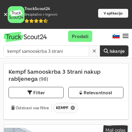
TruckScout24
V aplikacijo
Brezplačno v trgovini
Prodati
Iskanje
Kempf Samooskrba 3 Strani nakup
rabljenega
(98)
Filter
Relevantnost
KEMPF
Odstrani vse filtre
Mali oglas