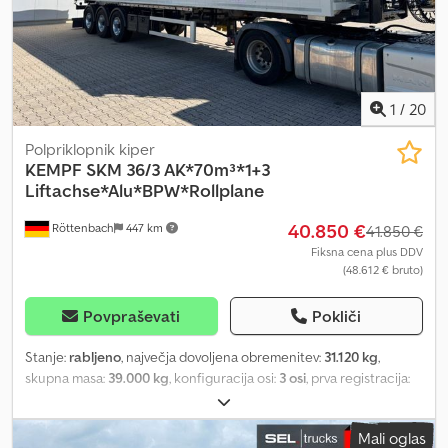
1
/
20
Polpriklopnik kiper
KEMPF
SKM 36/3 AK*70m³*1+3
Liftachse*Alu*BPW*Rollplane
40.850 €
Röttenbach
447 km
41.850 €
Fiksna cena plus DDV
(48.612 € bruto)
Povpraševati
Pokliči
Stanje:
rabljeno
, največja dovoljena obremenitev:
31.120 kg
,
skupna masa:
39.000 kg
, konfiguracija osi:
3 osi
, prva registracija:
12/2021
, naslednji pregled (TÜV):
06/2026
, dolžina tovornega
prostora:
12.500 mm
, širina tovornega prostora:
2.430 mm
, višina
Mali oglas
nakladalnega prostora:
2.300 mm
, prostornina tovornega