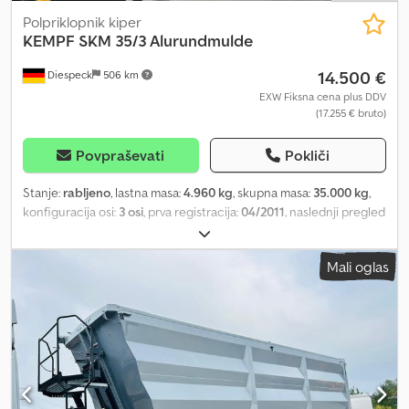
Polpriklopnik kiper
KEMPF
SKM 35/3 Alurundmulde
14.500 €
Diespeck
506 km
EXW Fiksna cena plus DDV
(17.255 € bruto)
Povpraševati
Pokliči
Stanje:
rabljeno
, lastna masa:
4.960 kg
, skupna masa:
35.000 kg
,
konfiguracija osi:
3 osi
, prva registracija:
04/2011
, naslednji pregled
(TÜV):
05/2027
, dolžina tovornega prostora:
7.700 mm
, širina
tovornega prostora:
2.350 mm
, višina nakladalnega prostora:
1.600
Mali oglas
mm
, prostornina tovornega prostora:
27 m³
, velikost pnevmatike:
385/65 R22,5
, medosna razdalja:
1.310 mm
, barva:
bela
, Oprema:
ABS
, EBS kolutna zavora nosilnost 30.040 kg vzmetenje s
pnevmatičnimi vzmetmi s plastičnim dnom ponjava platforma
mehanizem za izmetanje žita osnove BPW Crodpfx Apjzlnpujvjf litje
platišč Alcoa zaščita proti podiranju, zložljiva naprava za
dvigovanje in spuščanje Pridržujemo si pravico do sprememb.