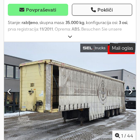
Povpraševati
Pokliči
Stanje:
rabljeno
, skupna masa:
35.000 kg
, konfiguracija osi:
3 osi
,
prva registracija:
11/2011
, Oprema:
ABS
, Besuchen Sie unsere
Webseite, wo Sie unseren kompletten Fahrzeugbestand mit
vielen weiteren Fotos und Informationen in mehreren Sprachen
Mali oglas
finden. SEL 70 Kempf SK35/3 Liftachse deutsche Zulassung / 1.
Hand Csdpswyrmvjfx Apvsrf Erstzulassung: 23.11.2011 Technisch
zulässiges Gesamtgewicht (kg): 35.000 Zulässiges Gesamtgewicht
(kg): 35.000 Leergewicht (kg): 6.180 FIN: WKY3S5035BM025215
Hauptuntersuchung: 05.2026 / Sicherheitsprüfung: 11.2025
BEREIFUNG UND ACHSEN: Bereifung: 385/65 R 22,5
Achskonfiguration: 3 Achsen BPW 1. Achse liftbar Luftfederung
Scheibenbremsen AUFBAU Innenmaße: Breite (m): 2,42 Länge (m):
7,51 Klappenhöhe (m): 1,20 KIPPER: Mulde (m³): 26 Seitliche
Abdeckung Arbeitsbühne mit rutschhemmendem Boden
FAHRZEUGUNTERLAGEN: Zulassungsbescheinigung Teil I
(Fahrzeugschein) Zulassungsbescheinigung Teil II (Fahrzeugbrief)
Zusätzliche Dokumente auf Anfrage gegen Aufpreis. M. BUFANO
(Italiano, English, Deutsch) J. CORDEIRO (Português, Español,
1
/
44