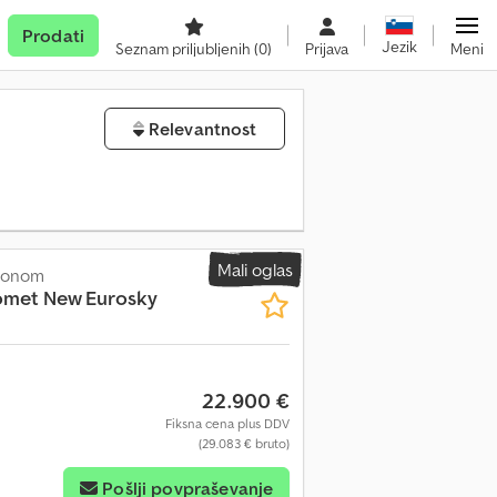
Prodati
Jezik
Seznam priljubljenih
(0)
Prijava
Meni
Relevantnost
Mali oglas
esonom
omet New Eurosky
22.900 €
Fiksna cena plus DDV
(29.083 € bruto)
Pošlji povpraševanje