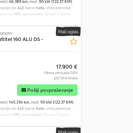
metri:
46.389 km
, moč:
90 kW (122,37 KM)
,
racija osi:
4x2
, barva:
bela
, vrsta prenosa:
Oprema:
ABS, servovolan
, Nissan Cabstar
lja: 46.389 km Delovni čas: 5003 ure Leto
³): 2.488 Gorivo: dizel Djdpfx Ajzqr
Mali oglas
evilo sedežev: 3 Menjalnik: ročni Oprema:
esonom
titel 160 ALU DS -
oša, stabilizacija tipa „A“, vrtljiv koš, zagon
vlični sistem sta zelo čista in delujeta
sko
17.900 €
Fiksna cena plus DDV
(22.733 € bruto)
Pošlji povpraševanje
metri:
145.334 km
, moč:
90 kW (122,37 KM)
,
racija osi:
4x2
, barva:
bela
, vrsta prenosa:
Oprema:
ABS, servovolan
, Nissan Cabstar
: 145.334 km Delovni čas: 4157 ur Letnik
ina motorja (v cm³): 2488 Tip: Hidravlična
Mali oglas