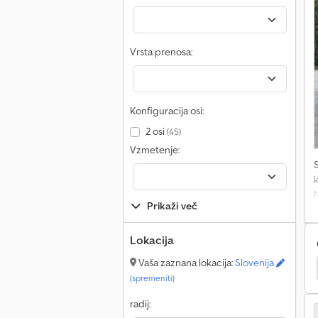
l
p
Vrsta prenosa:
Konfiguracija osi:
2 osi
(45)
Vzmetenje:
k
Prikaži več
l
Lokacija
Vaša zaznana lokacija:
Slovenija
nsit Connect
Giotti Victoria Vans
Hummer Vans
(spremeniti)
radij:
V