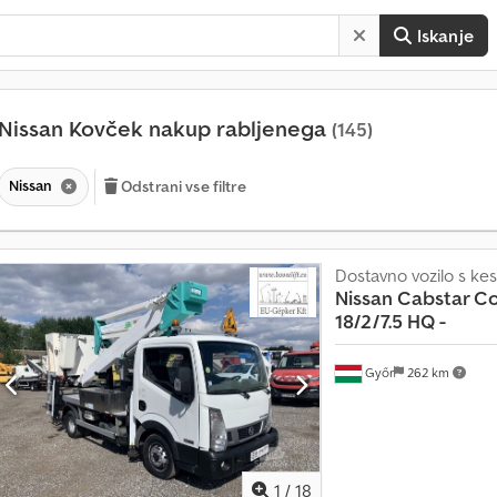
Iskanje
Nissan Kovček nakup rabljenega
(145)
Nissan
Odstrani vse filtre
Dostavno vozilo s k
Nissan
Cabstar C
18/2/7.5 HQ -
Győr
262 km
1
/
18