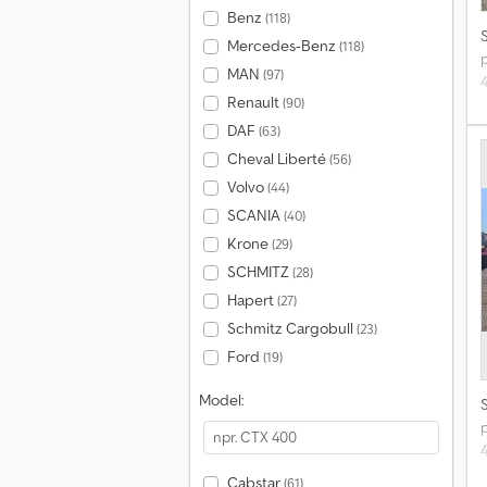
Benz
(118)
Mercedes-Benz
(118)
p
MAN
(97)
Renault
(90)
i
DAF
(63)
k
Cheval Liberté
(56)
m
Volvo
(44)
t
SCANIA
(40)
p
s
Krone
(29)
SCHMITZ
(28)
Hapert
(27)
Schmitz Cargobull
(23)
Ford
(19)
Model:
p
Cabstar
(61)