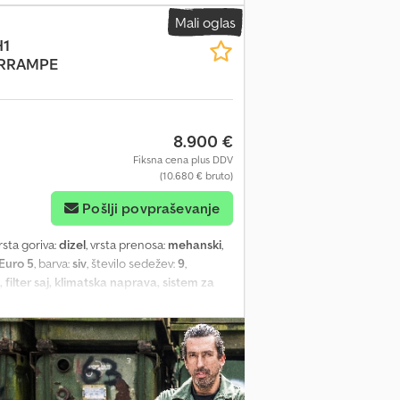
URO5 Moč: 90 kW Prostornina (v cm³): 2488
Mali oglas
kg Višina osnove košare: 25 m Največji
H1
avljanje: električno-hidravlično Število
HRRAMPE
inom Stroj je v dobrem delovnem stanju,
TO za izvoz. Govorimo: - angleško - nemško -
8.900 €
Fiksna cena plus DDV
(10.680 € bruto)
Pošlji povpraševanje
vrsta goriva:
dizel
, vrsta prenosa:
mehanski
,
Euro 5
, barva:
siv
, število sedežev:
9
,
filter saj, klimatska naprava, sistem za
no za invalidne osebe) * 1. lastnik,
ajvečja dovoljena masa prikolice: 2500 kg –
hovo pravilnost. * Pridržana možnost napake
 oprema: Paket Cool & Sound, avdio sistem:
al za rokavice s funkcijo hlajenja, metalik
rnostni blazin na sovoznikovi strani,