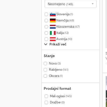
Neomejeno
(145)
c
W
Slovenija
(1)
Nemčija
(49)
s
Nizozemska
(47)
Italija
(12)
Avstrija
(10)
Prikaži več
Stanje
Novo
(3)
o
Rabljeno
(141)
š
Okvara
(1)
Prodajni format
Mali oglasi
(145)
Dražbe
(0)