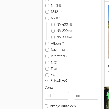
NT
(39)
G
35.12
(18)
d
s
NV
(17)
m
NV 400
(9)
NV 200
(4)
NV 300
(4)
Atleon
(7)
Navara
(7)
Interstar
(6)
N
(5)
F
(3)
p
YG
(3)
Prikaži več
i
a
Cena:
-
r
Iskanje bruto cen
b