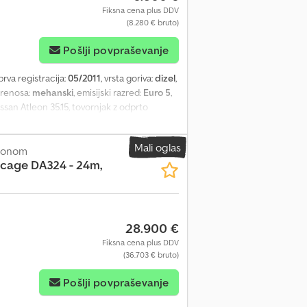
Fiksna cena plus DDV
(8.280 € bruto)
Pošlji povpraševanje
 prva registracija:
05/2011
, vrsta goriva:
dizel
,
 prenosa:
mehanski
, emisijski razred:
Euro 5
,
Nissan Atleon 35.15, tovornjak z odprto
a širina tovornega prostora: 2,20 m Dcedpfx
0 kg - Skupna teža: 3500 kg * Nosilnost: 755
Mali oglas
 kW * Vse navedene informacije so brez
esonom
cage DA324 - 24m,
23
28.900 €
Fiksna cena plus DDV
(36.703 € bruto)
Pošlji povpraševanje