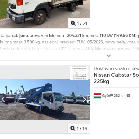
1
/
21
Stanje:
rabljeno
, prevoženi kilometri:
204.321 km
, moč:
110 kW (149,56 KM)
,
skupna masa:
3.500 kg
, naslednji pregled (TÜV):
05/2026
, barva:
bela
, vrsta
število sedežev:
3
, Leto izdelave:
2011
, Oprema:
ABS, klimatska naprava
, * 
nadgradnjo * Euro 5 * Notranja dolžina tovornega prostora: 4,35 m * Notranj
fjzp Ttaeljk * Notranja višina tovornega prostora: 2,30 m * Lastna teža: 267
kg - Medosna razdalja: 3200 mm * Prostornina motorja: 2953 ccm - Moč: 110
Dostavno vozilo s k
Nissan
Cabstar So
amstva * Pridržujemo si pravico do sprememb in napak * Interna številka: 1
225kg
Győr
262 km
1
/
16