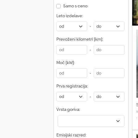
z
Samo s ceno
p
Leto izdelave:
s
k
-
m
d
Prevoženi kilometri [km]:
-
s
p
Moč [kW]:
s
-
Prva registracija:
-
Vrsta goriva:
v
r
Emisijski razred: