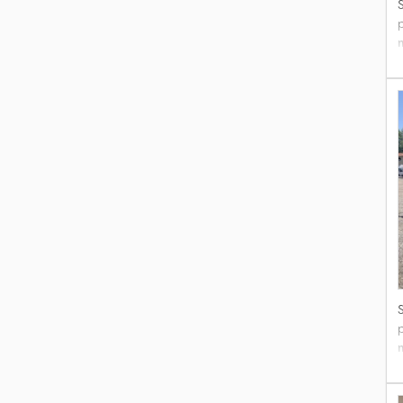
p
i
N
A
i
p
M
i