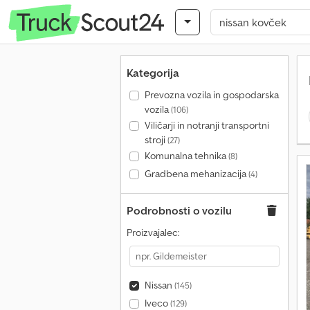
Kategorija
Prevozna vozila in gospodarska
vozila
(106)
Viličarji in notranji transportni
stroji
(27)
Komunalna tehnika
(8)
Gradbena mehanizacija
(4)
Podrobnosti o vozilu
Proizvajalec:
Nissan
(145)
Iveco
(129)