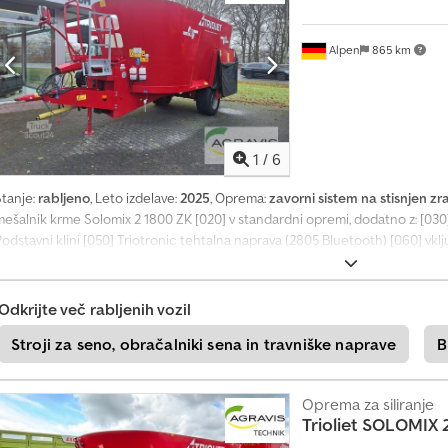
z
v
e
Alpen
865 km
d
i
t
e
v
1
/
6
e
č
Stanje:
rabljeno
, Leto izdelave:
2025
, Oprema:
zavorni sistem na stisnjen zr
z
d
mešalnik krme Solomix 2 1800 ZK [020] v standardni opremi, dodatno z: [030
a
odstavni klini [050] Triotronic tehtalna naprava (2805 Bluetooth) [060] vključ
j
pravljalnik [070] Reduktor [080] Električno upravljanje reduktorja [090] Prest
entil na levi strani zadaj [110] ZK dozirni ventil na desni strani zadaj [120] 
+
tandardnega (na kos) [130] Magnet na mešalnem vijačniku (na vijačnik) [140]
Odkrijte več rabljenih vozil
4
Osvelitev LED Solomix 2
9
Stroji za seno, obračalniki sena in travniške naprave
B
2
0
1
Oprema za siliranje
8
Trioliet
SOLOMIX 2
5
8