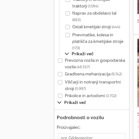
traktorji
(1.094)
Naprav za obdelavo tal
(663)
Ostali kmetijski stroji
(444)
Pnevmatike, kolesa in
platišča za kmetijske stroje
(170)
Prikaži več
Prevozna vozila in gospodarska
vozila
(46.557)
Gradbena mehanizacija
(9.742)
Viličarji in notranji transportni
stroji
(5.997)
Prikolice in avtodomi
(3.702)
Prikaži več
Podrobnosti o vozilu
J
Proizvajalec: