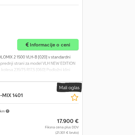
Informacije o ceni
SOLOMIX 2 1500 VLH-B [020] v standardni
 sprednji strani za model VLH NEW EDITION
kolesa 235/75 R17,5 [060] Podložni klini
avlična oporna noga z upravljanjem s
rosti transportnega traku/verige na obeh
Mali oglas
čite položaj) [110] Trioform rezalno rezilo,
-MIX 1401
ku (na vijak) [130] Progresivni mešalni
čno upravljanje osnovne enote [160]
mix 2
 km
17.900 €
Fiksna cena plus DDV
(21.301 € bruto)