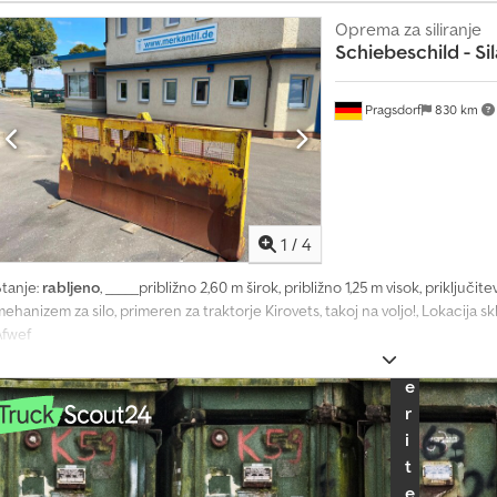
a
Oprema za siliranje
k
Schiebeschild - Si
u
p
u
Pragsdorf
830 km
m
e
s
e
č
n
1
/
4
o
Stanje:
rabljeno
, _____približno 2,60 m širok, približno 1,25 m visok, priključit
I
ehanizem za silo, primeren za traktorje Kirovets, takoj na voljo!, Lokacija s
z
Afwef
b
e
r
i
t
e