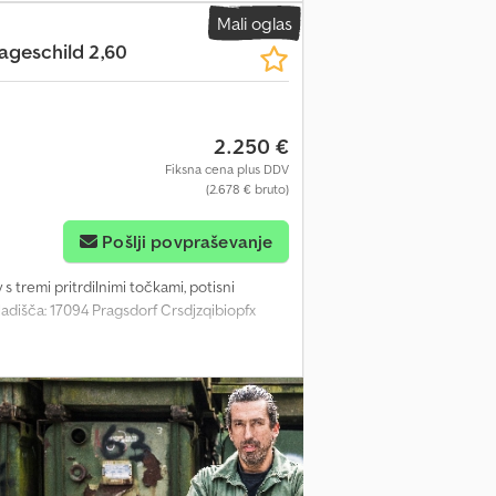
Mali oglas
lageschild 2,60
2.250 €
Fiksna cena plus DDV
(2.678 € bruto)
Pošlji povpraševanje
ev s tremi pritrdilnimi točkami, potisni
kladišča: 17094 Pragsdorf Crsdjzqibiopfx