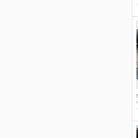
d
H
n