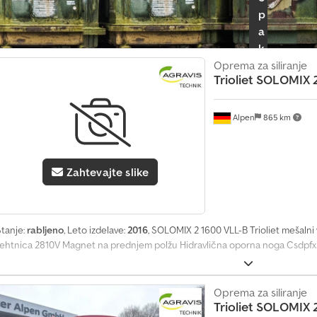
p
a
k
e
Oprema za siliranje
Trioliet
SOLOMIX 2
t
z
a
Alpen
865 km
p
r
o
Zahtevajte slike
d
a
j
Stanje:
rabljeno
, Leto izdelave:
2016
, SOLOMIX 2 1600 VLL-B Trioliet mešalni
a
tehtnica 2810V Magnet na prednjem polžu Hidravlična oporna noga Csdpfxs
l
c
e
Oprema za siliranje
Trioliet
SOLOMIX 2
I