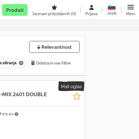
Prodati
Jezik
Seznam priljubljenih
(0)
Prijava
Meni
Relevantnost
 siliranja
Odstrani vse filtre
Mali oglas
I-MIX 2401 DOUBLE
918 km