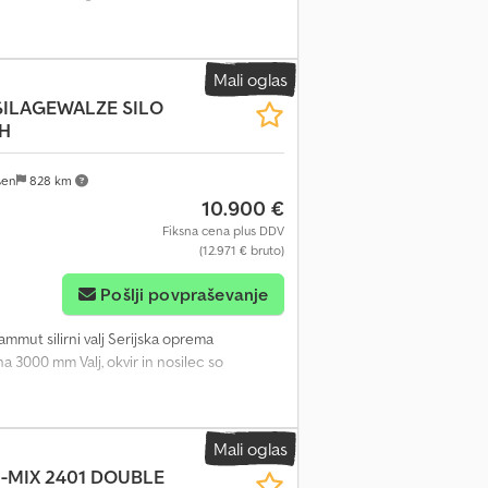
Mali oglas
SILAGEWALZE SILO
H
sen
828 km
10.900 €
Fiksna cena plus DDV
(12.971 € bruto)
Pošlji povpraševanje
ut silirni valj Serijska oprema
a 3000 mm Valj, okvir in nosilec so
Mali oglas
I-MIX 2401 DOUBLE