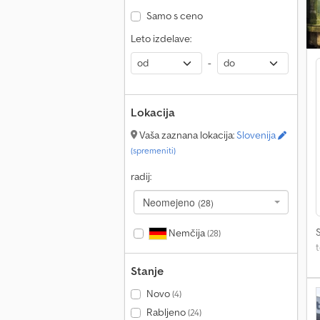
Samo s ceno
Leto izdelave:
-
Lokacija
Vaša zaznana lokacija:
Slovenija
(spremeniti)
radij:
Neomejeno
(28)
Nemčija
(28)
Stanje
Novo
(4)
Rabljeno
(24)