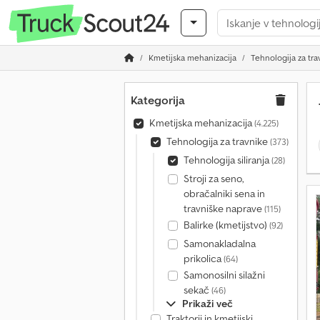
Kmetijska mehanizacija
Tehnologija za tra
Kategorija
Kmetijska mehanizacija
(4.225)
Tehnologija za travnike
(373)
Tehnologija siliranja
(28)
Stroji za seno,
obračalniki sena in
travniške naprave
(115)
Balirke (kmetijstvo)
(92)
Samonakladalna
prikolica
(64)
Samonosilni silažni
sekač
(46)
Prikaži več
Traktorji in kmetijski