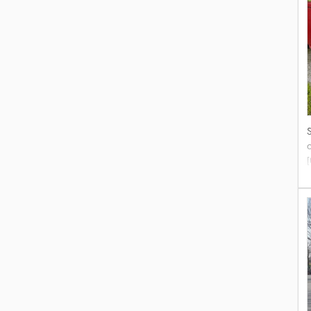
[
s
p
v