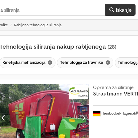
Iskanje
vnike
Rabljeno tehnologija siliranja
Tehnologija siliranja nakup rabljenega
(28)
Kmetijska mehanizacija
Tehnologija za travnike
Tehnologija
Oprema za siliranje
Strautmann
VERT
V
e
č
Heinbockel-Hagenah
k
o
t
1