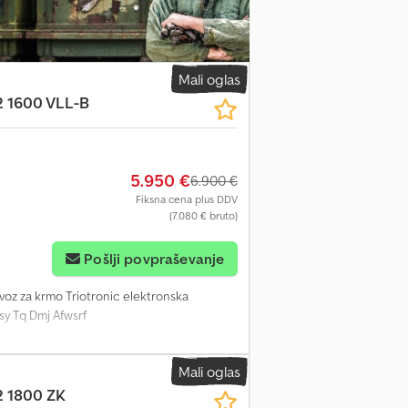
Mali oglas
 1600 VLL-B
5.950 €
6.900 €
Fiksna cena plus DDV
(7.080 € bruto)
Pošlji povpraševanje
 voz za krmo Triotronic elektronska
y Tq Dmj Afwsrf
Mali oglas
 1800 ZK