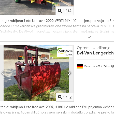
1
/
14
Stanje:
rabljeno
, Leto izdelave:
2020
, VERTI-MIX 1401 rabljen, proizvajalec S
posode 12 m³ kardanska gred hidravlične zavore tehtalna naprava PTM HL50
rsdpfxeytyv De Afwof magnet za mešalni vijak sistem mešanja: vertikalni meša
Oprema za siliranje
Bvl-Van Lengerich
Meschede
755 km
1
/
12
Stanje:
rabljeno
, Leto izdelave:
2007
, H 180 HA rabljena BvL prijemna klešča
elovna širina: 1,80 m vključno z vsemi serijskimi dodatki upravljanje preko