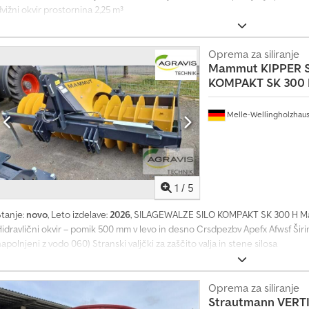
vižni okvir prostornina 2,25 m³
Oprema za siliranje
Mammut KIPPER
KOMPAKT SK 300 
Melle-Wellingholzhau
1
/
5
Stanje:
novo
, Leto izdelave:
2026
, SILAGEWALZE SILO KOMPAKT SK 300 H Mamm
idravlični okvir – pomik 500 mm v levo in desno Crsdpezbv Apefx Afwsf Širin
apolnjeni z vodo 060) Stranski valjčki za zaščito valja in stene silosa
Oprema za siliranje
Strautmann
VERT