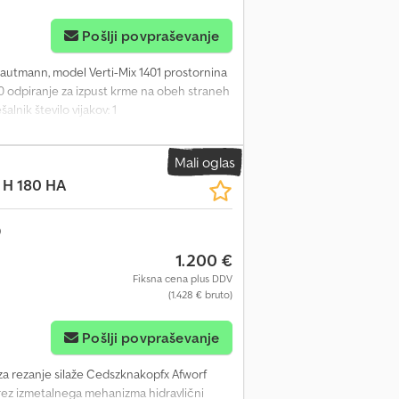
Pošlji povpraševanje
trautmann, model Verti-Mix 1401 prostornina
 odpiranje za izpust krme na obeh straneh
lnik število vijakov: 1
Mali oglas
H 180 HA
1.200 €
Fiksna cena plus DDV
(1.428 € bruto)
Pošlji povpraševanje
 za rezanje silaže Cedszknakopfx Afworf
 brez izmetalnega mehanizma hidravlični