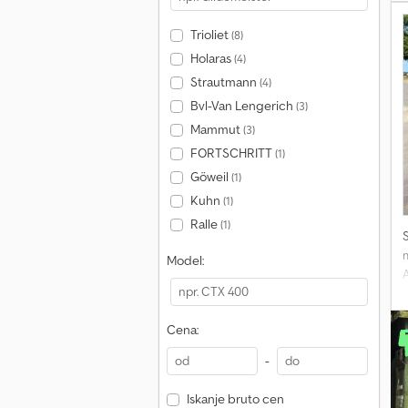
Trioliet
(8)
Holaras
(4)
Strautmann
(4)
Bvl-Van Lengerich
(3)
Mammut
(3)
FORTSCHRITT
(1)
Göweil
(1)
Kuhn
(1)
Ralle
(1)
m
Model:
Cena:
-
Iskanje bruto cen