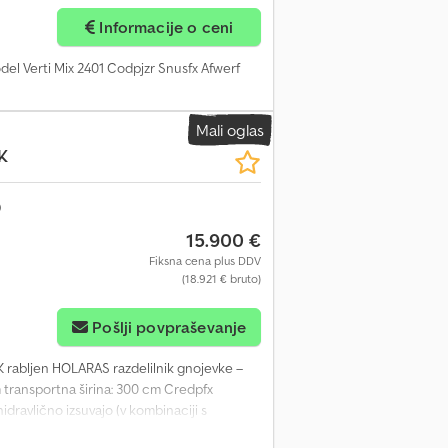
Informacije o ceni
del Verti Mix 2401 Codpjzr Snusfx Afwerf
Mali oglas
K
15.900 €
Fiksna cena plus DDV
(18.921 € bruto)
Pošlji povpraševanje
rabljen HOLARAS razdelilnik gnojevke –
m transportna širina: 300 cm Credpfx
dravlično izsuvajo (v kombinaciji s