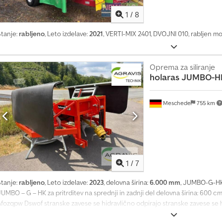
4
1
/
8
0
.
Stanje:
rabljeno
, Leto izdelave:
2021
, VERTI-MIX 2401, DVOJNI 010, rabljen mo
0
0
0
Oprema za siliranje
p
holaras
JUMBO-H
o
v
p
Meschede
755 km
r
a
š
e
v
a
1
/
7
n
Stanje:
rabljeno
, Leto izdelave:
2023
, delovna širina:
6.000 mm
, JUMBO-G-HK 
j
UMBO – G – HK za pritrditev na sprednji in zadnji del delovna širina: 600 c
p
Afozqpw Dswof stranske zavese se hidravlično odpirajo stranske zavese se hi
o
hidravličnim odpiranjem)
n