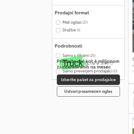
Prodajni format
Mali oglasi
(27)
Dražbe
(1)
Podrobnosti
Samo s slikami
(25)
Prodajte več kot 4 milijonom
Samo z videoposnetkom
(0)
zainteresiranih na mesec
Samo preverjeni prodajalci
(0)
P
u
Izberite paket za prodajalce
v
s
Ustvari posamezen oglas
Stroj Za Seno / Obrnilnik Sena / Oprema Za Travnike