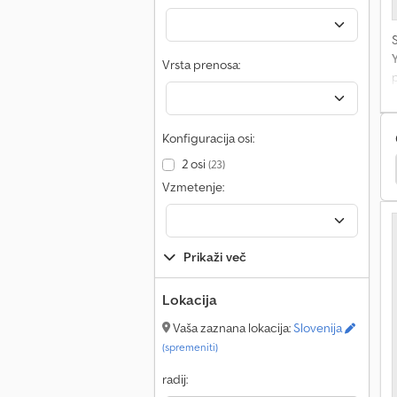
Vrsta prenosa:
Konfiguracija osi:
2 osi
(23)
ampervans/Caravans
Fiat Ducato Maxi
Oldtimer
Vzmetenje:
Prikaži več
Lokacija
Vaša zaznana lokacija:
Slovenija
(spremeniti)
radij: