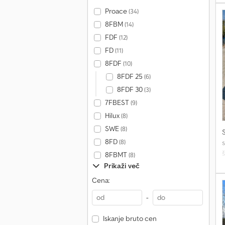
p
Proace
(34)
8FBM
(14)
v
z
FDF
(12)
s
FD
(11)
8FDF
(10)
8FDF 25
(6)
z
i
8FDF 30
(3)
o
7FBEST
(9)
(
Hilux
(8)
k
SWE
(8)
v
s
8FD
(8)
8FBMT
(8)
e
f
Prikaži več
b
Cena:
v
v
o
s
-
o
(
T
Iskanje bruto cen