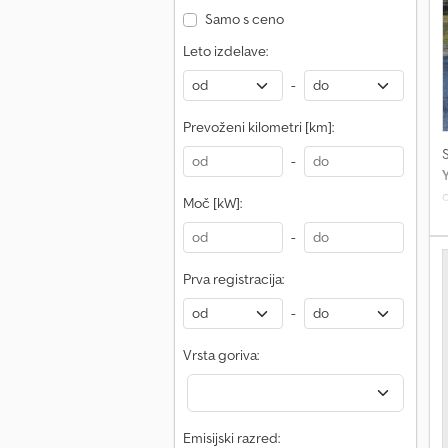
Samo s ceno
a
z
Leto izdelave:
s
-
p
a
Prevoženi kilometri [km]:
t
p
-
n
Moč [kW]:
r
z
-
s
s
Prva registracija:
o
-
s
Vrsta goriva:
t
Emisijski razred: