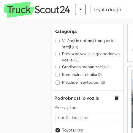
Kategorija
Viličarji in notranji transportni
stroji
(111)
Prevozna vozila in gospodarska
vozila
(56)
Gradbena mehanizacija
(9)
Komunalna tehnika
(2)
Prikolice in avtodomi
(2)
Podrobnosti o vozilu
Proizvajalec:
Toyota
(180)