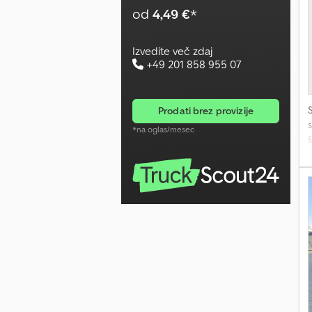
od
4,49 €
*
9
8
Izvedite več zdaj
+49 201 858 955 07
prodati brez provizije
*na oglas/mesec
s
a
-
v
S