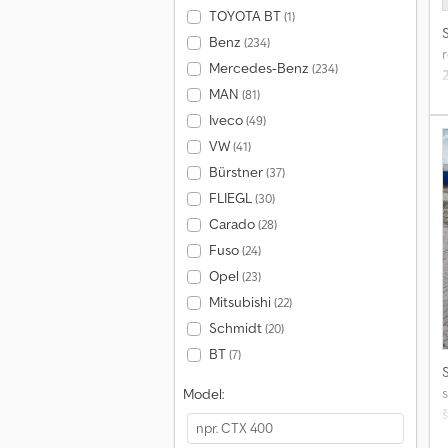
TOYOTA BT
(1)
Benz
(234)
r
Mercedes-Benz
(234)
MAN
(81)
Iveco
(49)
VW
(41)
Bürstner
(37)
FLIEGL
(30)
Carado
(28)
Fuso
(24)
Opel
(23)
Mitsubishi
(22)
Schmidt
(20)
BT
(7)
Model:
f