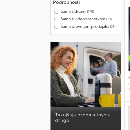
Podrobnosti
Samo s slikami
(179)
Samo z videoposnetkom
(20)
Samo preverjeni prodajalci
(28)
m
K
t
Takojšnja prodaja toyota
drugo
v