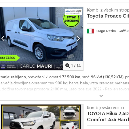
skupna teža 4620 kg. Za več informacij pokličite na telefonsko številko: + 
Kombi z visokim str
Toyota
Proace Cit
Lurago D'Erba - Co
4
1
/
14
Stanje:
rabljeno
, prevoženi kilometri:
73.500 km
, moč:
96 kW (130,52 KM)
, p
največja dovoljena obremenitev:
900 kg
, barva:
bela
, vrsta prenosa:
mehans
3
, dolžina tovornega prostora:
2.100 mm
, Leto izdelave:
2022
, - Rabljen tovo
edosna razdalja. – Registracija: oktober 2022, motor: 1,5 BlueHDi 130 KM, Eu
ombi za 3 potnike, L2 (dolga medosna razdalja), dolžina tovornega prostora:
odpirajoča pregrada za dolge tovore, obloga tovornega prostora iz večplastn
Kombijevsko vozilo
TOYOTA
Hilux 2,4
ovor, nosilnost: 10 Q.li. – Opremljen z: klimatsko napravo, radijskim sistem
Comfort 4x4 Hard
Carplay/Android Auto, USB, meglenkami, tempomatom, parkirnimi senzorji sp
ožnjo, krmilnim računalnikom, dvema ključema, rezervno kolo, zračno blazino