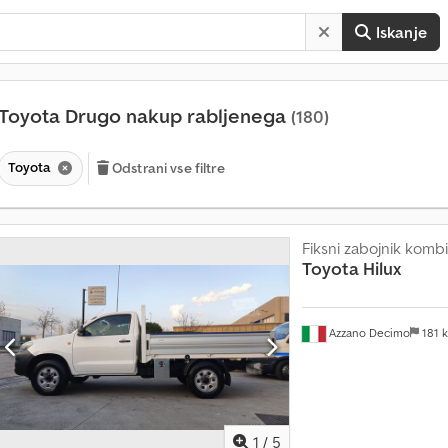
Iskanje
Toyota Drugo nakup rabljenega
(180)
Toyota
Odstrani vse filtre
Fiksni zabojnik kombi
Toyota
Hilux
Azzano Decimo
181 
1
/
5