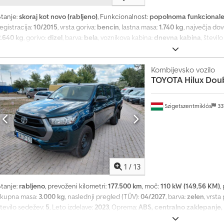
Stanje:
skoraj kot novo (rabljeno)
, Funkcionalnost:
popolnoma funkcional
egistracija:
10/2015
, vrsta goriva:
bencin
, lastna masa:
1.740 kg
, največja do
2.640 kg
, gorivo:
dizel
, barva:
bela
, voznikova kabina:
dnevna kabina
, števil
sedežev:
2
, Leto izdelave:
2015
, Oprema:
Bluetooth, USB priključek, filter saj
motor euro 5B s 190.000 km, 2 sedeža, pogon na zadnja kolesa, ABS, ESP, 
karoserija. Vozilo opremljeno z novim fiksnim zabojnikom dimenzij 2530x1
Kombijevsko vozilo
TOYOTA
Hilux Dou
Szigetszentmiklós
33
1
/
13
Stanje:
rabljeno
, prevoženi kilometri:
177.500 km
, moč:
110 kW (149,56 KM)
,
skupna masa:
3.000 kg
, naslednji pregled (TÜV):
04/2027
, barva:
zelen
, vrst
število sedežev:
5
, Leto izdelave:
2023
, Oprema:
ABS, centralno zaklepanje, 
ilter saj, klimatska naprava, pogon na vsa štiri kolesa
, Prosimo, kontaktira