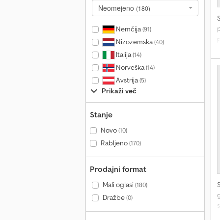
Neomejeno
(180)
Nemčija
(91)
Nizozemska
(40)
Italija
(14)
Norveška
(14)
Avstrija
(5)
Prikaži več
Stanje
Novo
(10)
Rabljeno
(170)
Prodajni format
Mali oglasi
(180)
g
Dražbe
(0)