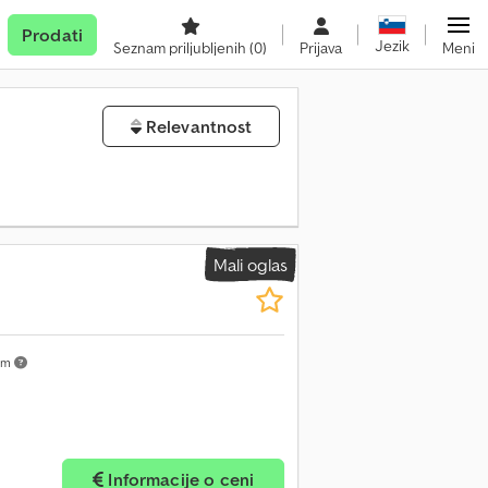
Prodati
Jezik
Seznam priljubljenih
(0)
Prijava
Meni
Relevantnost
Mali oglas
km
Informacije o ceni