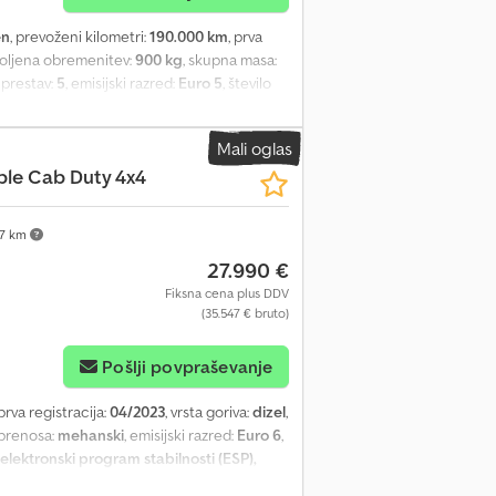
en
, prevoženi kilometri:
190.000 km
, prva
voljena obremenitev:
900 kg
, skupna masa:
o prestav:
5
, emisijski razred:
Euro 5
, število
, Toyota Hilux, letnik 10/2015, 2,5L, 145 KM,
popolnoma pregledana mehanika in
Mali oglas
800x400 mm. Dcsdpjyxwh Asfx Acgek
ble Cab Duty 4x4
7 km
27.990 €
Fiksna cena plus DDV
(35.547 € bruto)
Pošlji povpraševanje
 prva registracija:
04/2023
, vrsta goriva:
dizel
,
a prenosa:
mehanski
, emisijski razred:
Euro 6
,
elektronski program stabilnosti (ESP),
jte nas tudi preko WhatsAppa/Viberja. E-