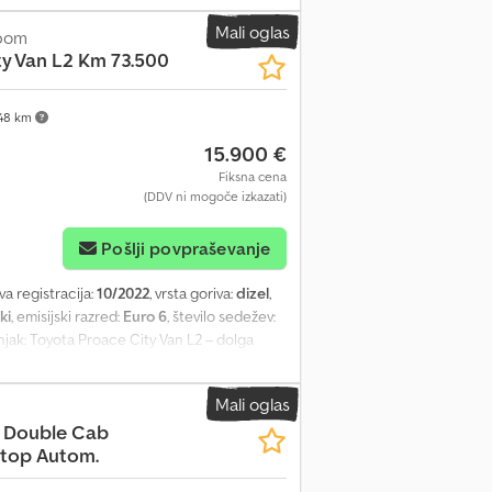
nove jeklenke za plin. Dcsdpfx Aozrzmmecgsk
Mali oglas
opom
y Van L2 Km 73.500
48 km
15.900 €
Fiksna cena
(DDV ni mogoče izkazati)
Pošlji povpraševanje
rva registracija:
10/2022
, vrsta goriva:
dizel
,
ki
, emisijski razred:
Euro 6
, število sedežev:
rnjak: Toyota Proace City Van L2 – dolga
ro 6d, 6-stopenjski menjalnik, 73.500 km. –
 2.100 mm, zložljivo sovoznikovo sedalo in
Mali oglas
ega morskega lesa, 6 pritrdilnih kljuk za
D Double Cab
om na dotik z Bluetoothom, Apple
top Autom.
redaj in zadaj ter kamero za vzvratno
 za voznika, ABS, ESP, TCS. – Karoserija in