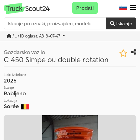
Prodati
Iskanje
/ ... / ID oglasa: A818-07-47
Gozdarsko vozilo
C 450 Simpe ou double rotation
Leto izdelave
2025
Stanje
Rabljeno
Lokacija
Sorée