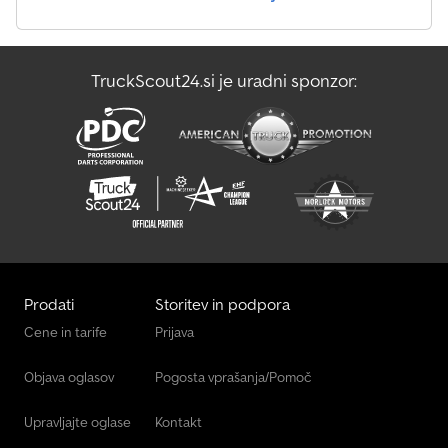
TruckScout24.si je uradni sponzor:
Prodati
Storitev in podpora
Cene in tarife
Prijava
Objava oglasov
Pogosta vprašanja/Pomoč
Upravljajte oglase
Kontakt