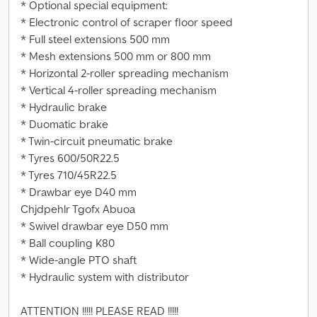
* Optional special equipment:
* Electronic control of scraper floor speed
* Full steel extensions 500 mm
* Mesh extensions 500 mm or 800 mm
* Horizontal 2-roller spreading mechanism
* Vertical 4-roller spreading mechanism
* Hydraulic brake
* Duomatic brake
* Twin-circuit pneumatic brake
* Tyres 600/50R22.5
* Tyres 710/45R22.5
* Drawbar eye D40 mm
Chjdpehlr Tgofx Abuoa
* Swivel drawbar eye D50 mm
* Ball coupling K80
* Wide-angle PTO shaft
* Hydraulic system with distributor
ATTENTION !!!!! PLEASE READ !!!!!