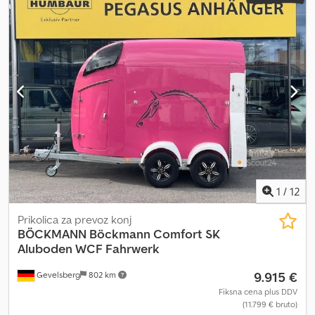
prostora:
2.450 mm
, višina nakladalnega prostora:
900 mm
, Leto
izdelave:
2013
, Oprema:
ABS, klimatska naprava, navigacijski
sistem, žerjav
, * Dvostranski kiper * Medosna razdalja 3.600+1.400
mm * Kabina M Naša ponudba je praviloma brez tehničnega
pregleda/HU/AU/SP in registrskih tablic. Pridržujemo si pravico do
napak in vmesne prodaje. Ogled je možen samo po predhodnem
dogovoru. Na povpraševanja preko WhatsAppa ne odgovarjamo.
Csdovh Dnvopfx Abusha
1
/
12
Prikolica za prevoz konj
BÖCKMANN
Böckmann Comfort SK
Aluboden WCF Fahrwerk
9.915 €
Gevelsberg
802 km
Fiksna cena plus DDV
(11.799 € bruto)