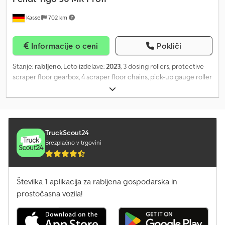
IMPORTANT! PLEASE READ CAREFULLY! We expressly reserve the
Kassel
702 km
right to prior sale, as this item is also advertised on other
platforms. We highly recommend viewing and inspection to
prevent any misunderstandings about the condition or suitability.
Informacije o ceni
Pokliči
Viewings and inspections are possible at any time by prior
arrangement and are expressly desired! The internal dimensions
Stanje:
rabljeno
, Leto izdelave:
2023
, 3 dosing rollers, protective
stated are approximate values. TRADE-INS POSSIBLE FOR
scraper floor gearbox, 4 scraper floor chains, pick-up gauge roller
ALMOST ANYTHING! PART-EXCHANGE AND UP-PAYMENTS
(centrally positioned in the trailer), load-sensing control line BG2,
POSSIBLE! Display site: 58285 Gevelsberg, Am Sinnerhoop 17
load-sensing BG4, working lights (3 x LED), side-mounted swing-
Opening hours: Monday–Friday 8:30 am to 5:00 pm, Saturday 8:30
out knife frame, access door to the loading compartment, ISOBUS
am to 2:00 pm Over 500 trailers in stock! Pegasus Anhänger
/ operator control Cjdpfxst Dxm Uj Abusha
GmbH Am Sinnerhoop 17 58285 Gevelsberg Tel.: Fax:
TruckScout24
Brezplačno v trgovini
Številka 1 aplikacija za rabljena gospodarska in
prostočasna vozila!