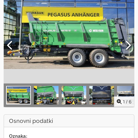
1
/
6
Osnovni podatki
Oznaka: