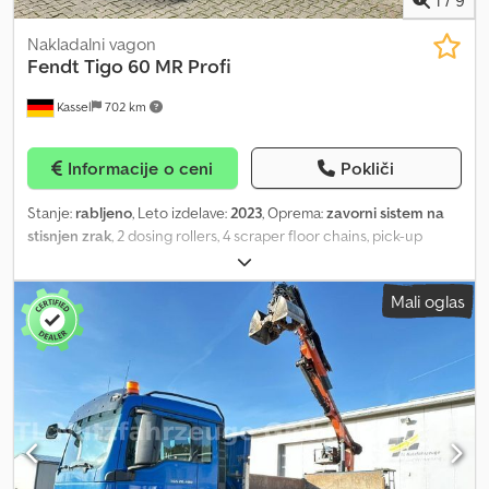
Nakladalni vagon
Fendt
Tigo 60 MR Profi
Kassel
702 km
Informacije o ceni
Pokliči
Stanje:
rabljeno
, Leto izdelave:
2023
, Oprema:
zavorni sistem na
stisnjen zrak
, 2 dosing rollers, 4 scraper floor chains, pick-up
feeler roller, wagon center load sensing / control line BG2, load
sensing BG4, 2-speed scraper floor motor, work lights / 3 x LED,
Mali oglas
side-mounted swing-out knife frame, access door to the loading
area, ISO / BUS control Cedpfxetlq E Sj Abusha