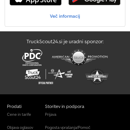
Več informacij
TruckScout24.si je uradni sponzor:
Prodati
Storitev in podpora
Cene in tarife
Prijava
Objava oglasov
Pogosta vprašanja/Pomoč