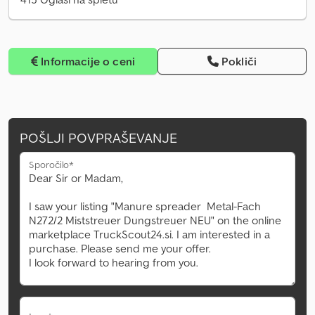
Informacije o ceni
Pokliči
POŠLJI POVPRAŠEVANJE
Sporočilo*