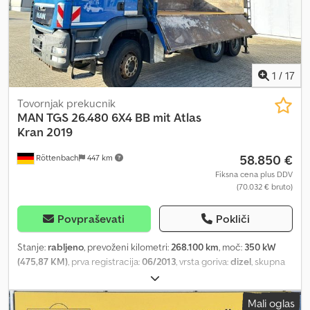
1
/
17
Tovornjak prekucnik
MAN
TGS 26.480 6X4 BB mit Atlas
Kran 2019
58.850 €
Röttenbach
447 km
Fiksna cena plus DDV
(70.032 € bruto)
Povpraševati
Pokliči
Stanje:
rabljeno
, prevoženi kilometri:
268.100 km
, moč:
350 kW
(475,87 KM)
, prva registracija:
06/2013
, vrsta goriva:
dizel
, skupna
masa:
26.000 kg
, konfiguracija osi:
3 osi
, naslednji pregled (TÜV):
02/2025
, barva:
modra
, vrsta prenosa:
samodejen
, emisijski razred:
Mali oglas
Euro 5
, dolžina tovornega prostora:
5.000 mm
, širina tovornega