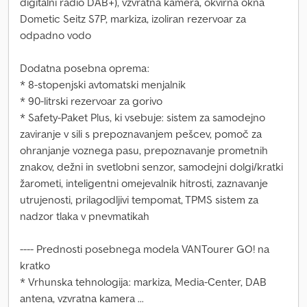
digitalni radio DAB+), vzvratna kamera, okvirna okna
Dometic Seitz S7P, markiza, izoliran rezervoar za
odpadno vodo
Dodatna posebna oprema:
* 8-stopenjski avtomatski menjalnik
* 90-litrski rezervoar za gorivo
* Safety-Paket Plus, ki vsebuje: sistem za samodejno
zaviranje v sili s prepoznavanjem pešcev, pomoč za
ohranjanje voznega pasu, prepoznavanje prometnih
znakov, dežni in svetlobni senzor, samodejni dolgi/kratki
žarometi, inteligentni omejevalnik hitrosti, zaznavanje
utrujenosti, prilagodljivi tempomat, TPMS sistem za
nadzor tlaka v pnevmatikah
---- Prednosti posebnega modela VANTourer GO! na
kratko
* Vrhunska tehnologija: markiza, Media-Center, DAB
antena, vzvratna kamera ...