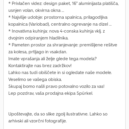
* Privlačen videz: design paket, 16'' aluminijasta platišča,
usnjen volan, okvirna okna ...
* Najvišje udobje: prostorna spalnica, prilagodljiva
kopalnica (Variobad), centralno ogrevanje na dizel ...
* Inovativna kuhinja: nova 4-conska kuhinja vklj. z
dvojnim odpiranjem hladilnika.
* Pameten prostor za shranjevanje: premišljene rešitve
za kolesa, prtljago in vsakdan.
Imate vprašanja ali želje glede tega modela?
Kontaktirajte nas brez zadržkov!
Lahko nas tudi obiščete in si ogledate naše modele.
Veselimo se vašega obiska.
Skupaj bomo našli pravo potovalno vozilo za vas!
Lep pozdrav, vaša prodajna ekipa Spürkel.
Upoštevajte, da so slike zgolj ilustrativne. Lahko so
arhivski ali vzorčni fotografije.