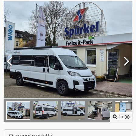
1
/
30
Osnovni podatki