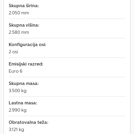
Skupna širina:
2.050 mm
Skupna višina:
2.580 mm
Konfiguracija osi:
2 osi
Emisijski razred:
Euro 6
Skupna masa:
3.500 kg
Lastna masa:
2.990 kg
Obratovalna teža:
3.121 kg