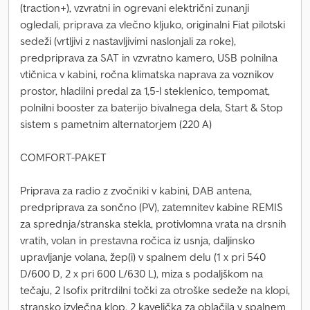
(traction+), vzvratni in ogrevani električni zunanji
ogledali, priprava za vlečno kljuko, originalni Fiat pilotski
sedeži (vrtljivi z nastavljivimi naslonjali za roke),
predpriprava za SAT in vzvratno kamero, USB polnilna
vtičnica v kabini, ročna klimatska naprava za voznikov
prostor, hladilni predal za 1,5-l steklenico, tempomat,
polnilni booster za baterijo bivalnega dela, Start & Stop
sistem s pametnim alternatorjem (220 A)
COMFORT-PAKET
Priprava za radio z zvočniki v kabini, DAB antena,
predpriprava za sončno (PV), zatemnitev kabine REMIS
za sprednja/stranska stekla, protivlomna vrata na drsnih
vratih, volan in prestavna ročica iz usnja, daljinsko
upravljanje volana, žep(i) v spalnem delu (1 x pri 540
D/600 D, 2 x pri 600 L/630 L), miza s podaljškom na
tečaju, 2 Isofix pritrdilni točki za otroške sedeže na klopi,
stransko izvlečna klop, 2 kaveljčka za oblačila v spalnem