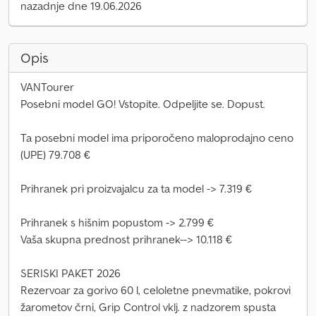
nazadnje dne 19.06.2026
Opis
VANTourer
Posebni model GO! Vstopite. Odpeljite se. Dopust.
Ta posebni model ima priporočeno maloprodajno ceno
(UPE) 79.708 €
Prihranek pri proizvajalcu za ta model -> 7.319 €
Prihranek s hišnim popustom -> 2.799 €
Vaša skupna prednost prihranek--> 10.118 €
SERISKI PAKET 2026
Rezervoar za gorivo 60 l, celoletne pnevmatike, pokrovi
žarometov črni, Grip Control vklj. z nadzorem spusta