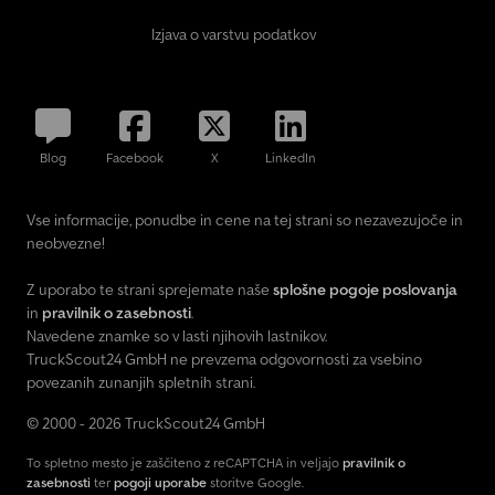
4-conska kuhinja, vključno z hladilnikom z dvojnim odpiranjem
Izjava o varstvu podatkov
vrat. * Pametno shranjevanje: premišljene rešitve za kolesa,
prtljago in vsakdanjo uporabo. Imate vprašanja ali želje glede tega
modela? Kontaktirajte nas z veseljem. Lahko pa nas obiščete in si
modele ogledate v živo. Veselimo se vašega obiska. Skupaj bomo
našli primernega sopotnika za vaše potovanje! Lep pozdrav, ekipa
Blog
Facebook
X
LinkedIn
vaših prodajnih svetovalcev pri Spürkel. Prosimo upoštevajte, da
so prikazane slike zgolj ilustrativne narave. Lahko gre za arhivske
ali vzorčne fotografije. Modelno leto/letnik izdelave: 2026, 2026,
Vse informacije, ponudbe in cene na tej strani so nezavezujoče in
interna ID: 35489-2146 2. brez Secure, emisijski standard: Euro 6e,
neobvezne!
osnovno vozilo: FIAT Ducato,
Z uporabo te strani sprejemate naše
splošne pogoje poslovanja
in
pravilnik o zasebnosti
.
Navedene znamke so v lasti njihovih lastnikov.
TruckScout24 GmbH ne prevzema odgovornosti za vsebino
povezanih zunanjih spletnih strani.
© 2000 - 2026 TruckScout24 GmbH
To spletno mesto je zaščiteno z reCAPTCHA in veljajo
pravilnik o
zasebnosti
ter
pogoji uporabe
storitve Google.