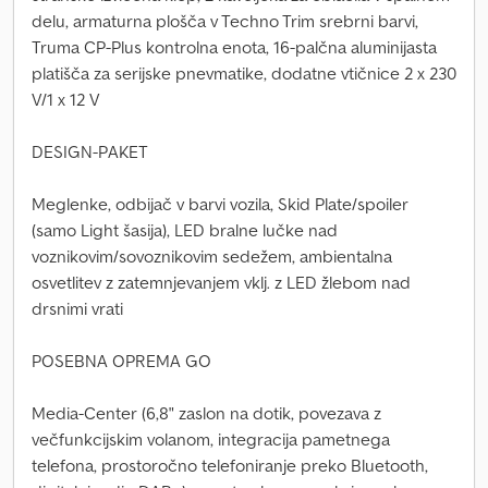
delu, armaturna plošča v Techno Trim srebrni barvi,
Truma CP-Plus kontrolna enota, 16-palčna aluminijasta
platišča za serijske pnevmatike, dodatne vtičnice 2 x 230
V/1 x 12 V
DESIGN-PAKET
Meglenke, odbijač v barvi vozila, Skid Plate/spoiler
(samo Light šasija), LED bralne lučke nad
voznikovim/sovoznikovim sedežem, ambientalna
osvetlitev z zatemnjevanjem vklj. z LED žlebom nad
drsnimi vrati
POSEBNA OPREMA GO
Media-Center (6,8" zaslon na dotik, povezava z
večfunkcijskim volanom, integracija pametnega
telefona, prostoročno telefoniranje preko Bluetooth,