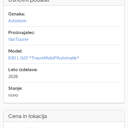
Oznaka:
Avtodom
Proizvajalec:
VanTourer
Model:
630 L GO! *TraumMobil*Automatik*
Leto izdelave:
2026
Stanje:
novo
Cena in lokacija