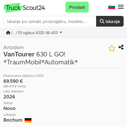
Prodati
Iskanje
/ ... / ID oglasa: A220-56-403
Avtodom
VanTourer
630 L GO!
*TraumMobil*Automatik*
Fiksna cena vključno z DDV
69.590 €
(58.479 € neto)
Leto izdelave
2026
Stanje
Novo
Lokacija
Bochum