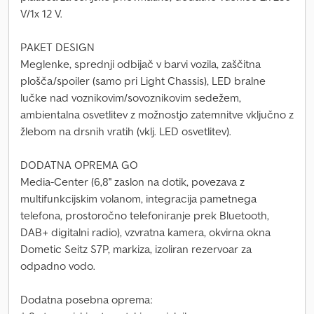
V/1x 12 V.
PAKET DESIGN
Meglenke, sprednji odbijač v barvi vozila, zaščitna
plošča/spoiler (samo pri Light Chassis), LED bralne
lučke nad voznikovim/sovoznikovim sedežem,
ambientalna osvetlitev z možnostjo zatemnitve vključno z
žlebom na drsnih vratih (vklj. LED osvetlitev).
DODATNA OPREMA GO
Media-Center (6,8'' zaslon na dotik, povezava z
multifunkcijskim volanom, integracija pametnega
telefona, prostoročno telefoniranje prek Bluetooth,
DAB+ digitalni radio), vzvratna kamera, okvirna okna
Dometic Seitz S7P, markiza, izoliran rezervoar za
odpadno vodo.
Dodatna posebna oprema: