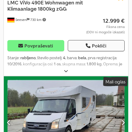
LMC
ViVo 490E Wohnwagen mit
Klimaanlage 1800kg zGG
12.999 €
Seesen
730 km
Fiksna cena
(DDV ni mogoče izkazati)
Povpraševati
Pokliči
Stanje:
rabljeno
, število postelj:
4
, barva:
bela
, prva registracija:
10/2016
, konfiguracija osi:
1 os
, skupna masa:
1.800 kg
, Oprema:
je
imel nesrečo
, Zelo eleganten LMC ViVo 490E s klimatsko napravo
SAMO DO RAZPRODAJE ZALOG! SAMO V NAŠI POSLOVALNICI V
Mali oglas
SEESNU! Prva registracija: 10/2016 Dovoljena skupna masa: 1.800
kg Osi: 1 Število ležišč: 4 Oprema: - Zavese v notranjosti - Zelo
dobro ohranjen - Okrogla sedežna skupina, ki se lahko spremeni v
ležišče - 2 enojni postelji, možno združiti - Notranja razsvetljava -
Shranjevalni prostori - Poškodovani strešni okni -
Rezervoar/posoda za vodo - Plinski štedilnik in pomivalno korito -
Hladilnik - WC - Topla voda - Klimatska naprava - TRUMA ogrevanje
- Proti-zibajoča sklopka - Homologacija za 100 km/h - Tenda -
Mover - Nosilec za kolesa Dkjdpjthlugefx Afvor *Poškodbe glejte