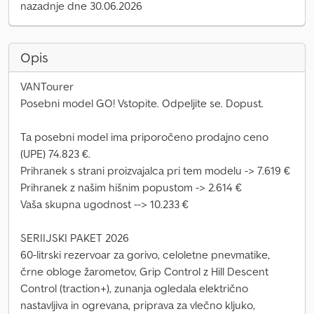
nazadnje dne 30.06.2026
Opis
VANTourer
Posebni model GO! Vstopite. Odpeljite se. Dopust.
Ta posebni model ima priporočeno prodajno ceno
(UPE) 74.823 €.
Prihranek s strani proizvajalca pri tem modelu -> 7.619 €
Prihranek z našim hišnim popustom -> 2.614 €
Vaša skupna ugodnost --> 10.233 €
SERIIJSKI PAKET 2026
60-litrski rezervoar za gorivo, celoletne pnevmatike,
črne obloge žarometov, Grip Control z Hill Descent
Control (traction+), zunanja ogledala električno
nastavljiva in ogrevana, priprava za vlečno kljuko,