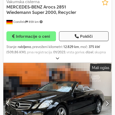
Vakumska cisterna
MERCEDES-BENZ
Arocs 2851
Wiedemann Super 2000, Recycler
Coesfeld
859 km
Informacije o ceni
Pokliči
Stanje:
rabljeno
, prevoženi kilometri:
12.829 km
, moč:
375 kW
(509,86 KM)
, prva registracija:
01/2023
, vrsta goriva:
dizel
, skupna
masa:
26.000 kg
, konfiguracija osi:
3 osi
, barva:
bela
, vrsta prenosa:
samodejen
, emisijski razred:
Euro 6
, skupna širina:
2.550 mm
,
Mali oglas
skupna višina:
3.780 mm
, Leto izdelave:
2022
, Oprema:
ABS,
elektronski program stabilnosti (ESP), klimatska naprava,
navigacijski sistem
, ++ RENT ++ BUY ++ RENT ++ BUY ++ RENT ++
BUY ++ Mercedes-Benz Arocs 2681 L 6x2 Wiedemann Super 2000
8.0/5.0/1.0, Water Recovery System Body * Wiedemann enviro tec
* Super 2000 8.0/5.0/1.0 Water Recycling Unit * 14,000-liter Tank
Capacity * 1,000 liters Fresh Water * 5,000 liters Wash Water *
8,000 liters Sludge Volume * Tank emptied by tipping at 45°
Vacuum System * Wiedemann & Reichhardt KW 4000 * 4,000