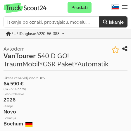
Prodati
Iskanje
/ ... / ID oglasa: A220-56-388
Avtodom
VanTourer
540 D GO!
TraumMobil*GSR Paket*Automatik
Fiksna cena vključno z DDV
64.590 €
(54.277 € neto)
Leto izdelave
2026
Stanje
Novo
Lokacija
Bochum