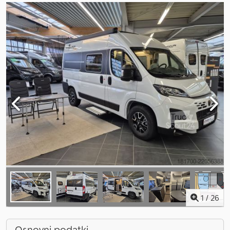
1
/
26
Osnovni podatki