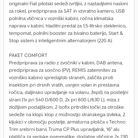
originalni Fiat pilotski sedeži (vrtljivi, z nastavljivimi nasloni
za roke), predpriprava za SAT in vzvratno kamero, USB
polnilna vtičnica v vozniški kabini, ročna klimatska
naprava v kabini, hladilni predal za 1,5-litrsko steklenico,
tempomat, polnilni booster za bivalno baterijo, Start &
Stop sistem z inteligentnim alternatorjem (220 A).
PAKET COMFORT
Predpriprava za radio z zvočniki v kabini, DAB antena,
predpriprava za sončno (PV), REMIS zatemnitev za
vozniško kabino spredaj/ob straneh, zaščita proti
insektom pri drsnih vratih, usnjen volan in prestavna
ročica, daljinsko upravljanje na volanu, žep(i) na posteljni
strani (1x pri 540 D/600 D, 2x pri 600 L/630 L), miza z
zložljivim podaljškom, 2 Isofix pritrdilni točki za otroške
sedeže na klopi, klop z možnostjo stranskega izvleka, 2
kljukici v območju postelje, armaturna plošča v Techno
Trim srebrni barvi, Truma CP Plus upravljalnik, 16'' alu
platišča za serijske pnevmatike, dodatne vtičnice 2x 230