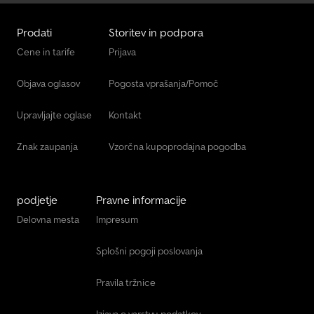
konzola) * Zasteklitev zadaj, zatemnjena / črno steklo * Kanal
toplega zraka v tovorni/potniški prostor Multimedia * DAB
Prodati
Storitev in podpora
sprejemnik (digitalni radijski sprejem) * Indukcijska polnilna plošča
Cene in tarife
Prijava
za pam
Objava oglasov
Pogosta vprašanja/Pomoč
Upravljajte oglase
Kontakt
Znak zaupanja
Vzorčna kupoprodajna pogodba
podjetje
Pravne informacije
Delovna mesta
Impresum
Splošni pogoji poslovanja
Pravila tržnice