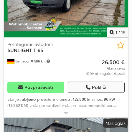
slike Vse informacije brez garancije. Želeno prikolico lahko pri nas
tudi udobno financirate. Obdavčitev razlike po § 25a UStG, DDV ni
prikazan.
1
/
19
Polintegriran avtodom
SUNLIGHT
T 65
26.500 €
Bernsdorf
586 km
Fiksna cena
(DDV ni mogoče izkazati)
Povpraševati
Pokliči
Stanje:
rabljeno
, prevoženi kilometri:
127.500 km
, moč:
96 kW
(130,52 KM)
, vrsta goriva:
dizel
, vrsta prenosa:
mehanski
, barva:
bela
, prva registracija:
11/2008
, skupna dolžina:
6.860 mm
, skupna
širina:
2.330 mm
, skupna višina:
2.760 mm
, konfiguracija osi:
2 osi
,
Mali oglas
skupna masa:
3.500 kg
, Leto izdelave:
2008
, Oprema:
ABS,
garancija za rabljena vozila, klimatska naprava, kopalnica
,