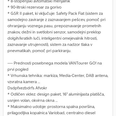
* 8-stopenjski avtomatski menjalnik
* 90-litrski rezervoar za gorivo
* GSR II paket, ki vključuje: Safety Pack Fiat (sistem za
samodejno zaviranje z zaznavanjem pešcev, pomoč pri
ohranjanju voznega pasu, prepoznavanje prometnih
znakov, dežni in svetlobni senzor, samodejni preklop
dolgih/kratkih luči, inteligentni omejevalnik hitrosti,
zaznavanje utrujenosti), sistem za nadzor tlaka v
pnevmatikah, pomoč pri parkiranju.
---- Prednosti posebnega modela VANTourer GO! na
prvi pogled
* Vrhunska tehnika: markiza, Media-Center, DAB antena,
vzvratna kamera ...
Dsdpfxezbdrfs Afvokr
* Odličen videz: design paket, 16'' aluminijasta platišča,
usnjen volan, okvirna okna ...
* Maksimalno udobje: prostorna spalna površina,
prilagodljiva kopalnica Variobad, centralno diesel