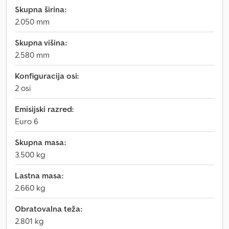
Skupna širina:
2.050 mm
Skupna višina:
2.580 mm
Konfiguracija osi:
2 osi
Emisijski razred:
Euro 6
Skupna masa:
3.500 kg
Lastna masa:
2.660 kg
Obratovalna teža:
2.801 kg