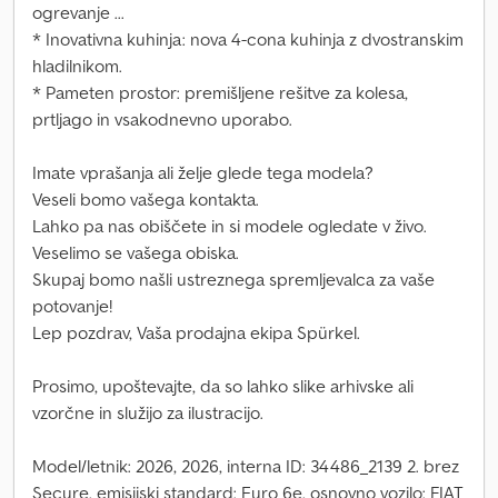
ogrevanje ...
* Inovativna kuhinja: nova 4-cona kuhinja z dvostranskim
hladilnikom.
* Pameten prostor: premišljene rešitve za kolesa,
prtljago in vsakodnevno uporabo.
Imate vprašanja ali želje glede tega modela?
Veseli bomo vašega kontakta.
Lahko pa nas obiščete in si modele ogledate v živo.
Veselimo se vašega obiska.
Skupaj bomo našli ustreznega spremljevalca za vaše
potovanje!
Lep pozdrav, Vaša prodajna ekipa Spürkel.
Prosimo, upoštevajte, da so lahko slike arhivske ali
vzorčne in služijo za ilustracijo.
Model/letnik: 2026, 2026, interna ID: 34486_2139 2. brez
Secure, emisijski standard: Euro 6e, osnovno vozilo: FIAT