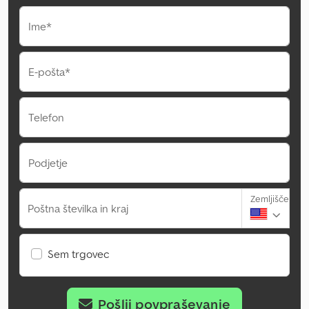
Ime*
E-pošta*
Telefon
Podjetje
Zemljišče
Poštna številka in kraj
Sem trgovec
Pošlji povpraševanje