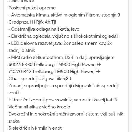
Claas traktor
Poslovni paket opreme:
- Avtomatska klima z aktivnim oglenim filtrom, stopnja 3
Credpsza I H Rjfx Ah Tjf
- Odstranljiva odlagalna škatla, levo
- Električna ogledala, vključno s širokokotnimi ogledali
- LED delovna razsvetljava: 2x nosilec smernikov, 2x
zadnji blatnik
- MP3 radio z Bluetoothom, USB in dalj. upravljanjem
600/70-R30 Trelleborg TM900 High Power, FF
710/70-R42 Trelleborg TM900 High Power, FF
Claas sprednji dvigovalnik 5,8 t
Zunanje upravljanje za sprednji dvigovalnik in sprednji
ventil
Hidravlični zgornji povezovalnik, varnostni kavelj kat. 3
Vlečna nihalka z vlečno kroglo
Dvokrožni in enokrožni zračni zavorni sistem, vklj. sušilnik
zraka
5 električnih krmilnih enot