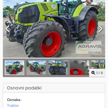
1
/
8
Osnovni podatki
Oznaka:
Traktor