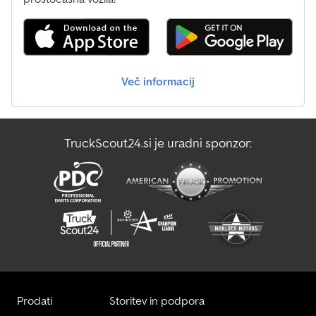
delovanje na zadnjoj strani povezano Prednji blatobrani, pokretni,
620 mm Izduvni završetak, nerđajući čelik Proširenje zadnjih
blatobrana, 2,75 m 2 šine za terminal, na nebu kabine i desnom
bočnom staklu Radna svetla: 4x LED napred na krovu + 4x LED
pozadi na krovu Kožno sedište, polu-aktivno ogibljeno, sa
Več informacij
grejačem i mogućnošću okretanja Sedište za suvozača, kožno 2
LED rotaciona svetla za upozorenje Prednja kardanska osovina
Vučno uže
TruckScout24.si je uradni sponzor:
Prodati
Storitev in podpora