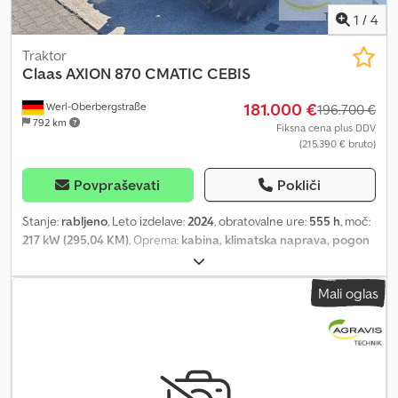
1
/
4
Traktor
Claas
AXION 870 CMATIC CEBIS
181.000 €
Werl-Oberbergstraße
196.700 €
792 km
Fiksna cena plus DDV
(215.390 € bruto)
Povpraševati
Pokliči
Stanje:
rabljeno
, Leto izdelave:
2024
, obratovalne ure:
555 h
, moč:
217 kW (295,04 KM)
, Oprema:
kabina, klimatska naprava, pogon
na vsa štiri kolesa, sprednji priključni vrat, zavorni sistem na
stisnjen zrak
, AXION 870 CMATIC CEB (0010) Claas all-wheel drive
Mali oglas
tractor in standard configuration. (0020) 6-cylinder FPT engine,
1016 Nm (0030) 6.7 l displacement, 455 l diesel tank, (0040) 42 l
AdBlue (0050) CMATIC stepless transmission (0060) PROACTIV
front axle, braked (0070) Compressed air brake system (0080) LS
hydraulic system, 205 l/min (0090) 5 electrohydraulic spool valves
(0100) Power-Beyond LS connections (0110) Claas front linkage,