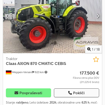
1
/
18
Traktor
Claas
AXION 870 CMATIC CEBIS
177.500 €
Meppen-Versen
923 km
Fiksna cena plus DDV
(211.225 € bruto)
Povpraševati
Pokliči
Stanje:
rabljeno
, Leto izdelave:
2024
, obratovalne ure:
625 h
, moč: