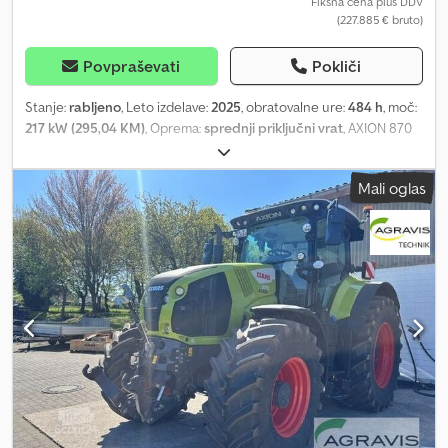
(loadsensing)
Fiksna cena plus DDV
(227.885 € bruto)
Povpraševati
Pokliči
Stanje:
rabljeno
, Leto izdelave:
2025
, obratovalne ure:
484 h
, moč:
217 kW (295,04 KM)
, Oprema:
sprednji priključni vrat
, AXION 870
CMATIC CEBIS CLAAS traktor V serijski opremi Connect Paket II –
dokumentacija, vodenje 5 + 2 elektrohidravlični proporcionalni
Mali oglas
krmilniki Elektronska regulacija položaja za čelni dvigovalnik
Nihajna vlečna roka z vlečno kroglo, vključno s K50 Streha z
odprtino, odpiranjem nazaj Zadnji brisalec, vključno z desnim
stranskim brisalcem PROFI CAM zadnja kamera v CEBIS, vključno z
1 priključkom CPC Incab za kamero Csdpfxsynuy Hj Ah Tjrf
Podatkovni paket za uporabo RTK NET – 5 let 710/70 R42
Vredestein Traxion XXL / fiksni platišč 600/70 R30 Vredestein
Traxion XXL / fiksni platišč / široka steza