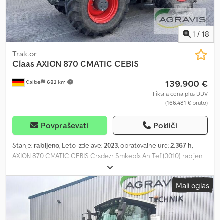
1
/
18
Traktor
Claas
AXION 870 CMATIC CEBIS
139.900 €
Calbe
682 km
Fiksna cena plus DDV
(166.481 € bruto)
Povpraševati
Pokliči
Stanje:
rabljeno
, Leto izdelave:
2023
, obratovalne ure:
2.367 h
,
AXION 870 CMATIC CEBIS Crsdezr Smkepfx Ah Tef (0010) rabljen
traktor CLAAS AXION 870 Cematic CEBIS (0100) dodatna kolesa
Mali oglas